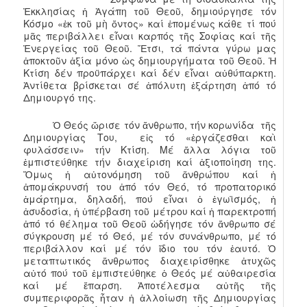
Ἐκκλησίας ἡ Ἀγάπη τοῦ Θεοῦ, δημιούργησε τόν
Κόσμο «ἐκ τοῦ μὴ ὄντος» καί ἑπομένως κάθε τί πού
μᾶς περιβάλλει εἶναι καρπός τῆς Σοφίας καί τῆς
Ἐνεργείας τοῦ Θεοῦ. Ἔτσι, τά πάντα γύρω μας
ἀποκτοῦν ἀξία μόνο ὡς δημιουργήματα τοῦ Θεοῦ. Ἡ
Κτίση δέν προϋπάρχει καί δέν εἶναι αὐθύπαρκτη.
Ἀντίθετα βρίσκεται σέ ἀπόλυτη ἐξάρτηση ἀπό τό
Δημιουργό της.
Ὁ Θεός ὥρισε τόν ἄνθρωπο, τήν κορωνίδα τῆς
Δημιουργίας Του, εἰς τό «ἐργάζεσθαι καὶ
φυλάσσειν» τήν Κτίση. Μέ ἄλλα λόγια τοῦ
ἐμπιστεύθηκε τήν διαχείριση καί ἀξιοποίηση της.
Ὅμως ἡ αὐτονόμηση τοῦ ἄνθρώπου καί ἡ
ἀπομάκρυνσή του ἀπό τόν Θεό, τό προπατορικό
ἁμάρτημα, δηλαδή, πού εἶναι ὁ ἐγωϊσμός, ἡ
ἀσυδοσία, ἡ ὑπέρβαση τοῦ μέτρου καί ἡ παρεκτροπή
ἀπό τό θέλημα τοῦ Θεοῦ ὡδήγησε τόν ἄνθρωπο σέ
σύγκρουση μέ τό Θεό, μέ τόν συνάνθρωπο, μέ τό
περιβάλλον καί μέ τόν ἴδιο του τόν ἑαυτό. Ὁ
μεταπτωτικός ἄνθρωπος διαχειρίσθηκε ἀτυχῶς
αὐτό πού τοῦ ἐμπιστεύθηκε ὁ Θεός μέ αὐθαιρεσία
καί μέ ἔπαρση. Ἀποτέλεσμα αὐτῆς τῆς
συμπεριφορᾶς ἦταν ἡ ἀλλοίωση τῆς Δημιουργίας