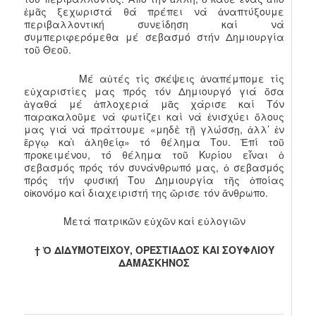
ἐμᾶς ξεχωριστά θά πρέπει νά ἀναπτύξουμε
περιβαλλοντική συνείδηση καί νά
συμπεριφερόμεθα μέ σεβασμό στήν Δημιουργία
τοῦ Θεοῦ.
Μέ αὐτές τίς σκέψεις ἀναπέμπομε τίς
εὐχαριστίες μας πρός τόν Δημιουργό γιά ὅσα
ἀγαθά μέ ἁπλοχεριά μᾶς χάρισε καί Τόν
παρακαλοῦμε νά φωτίζει καί νά ἐνισχύει ὅλους
μας γιά νά πράττουμε «μηδὲ τῇ γλώσσῃ, ἀλλ’ ἐν
ἔργῳ καὶ ἀληθείᾳ» τό θέλημα Του. Ἐπί τοῦ
προκειμένου, τό θέλημα τοῦ Κυρίου εἶναι ὁ
σεβασμός πρός τόν συνάνθρωπό μας, ὁ σεβασμός
πρός τήν φυσική Του Δημιουργία τῆς ὁποίας
οἰκονόμο καί διαχειριστή της ὥρισε τόν ἄνθρωπο.
Μετά πατρικῶν εὐχῶν καί εὐλογιῶν
† Ὁ ΔΙΔΥΜΟΤΕΙΧΟΥ, ΟΡΕΣΤΙΑΔΟΣ ΚΑ
I
ΣΟΥΦΛΙΟΥ
ΔΑΜΑΣΚΗΝΟΣ