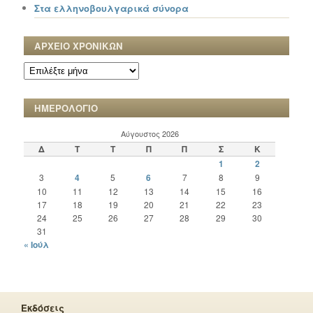
Στα ελληνοβουλγαρικά σύνορα
ΑΡΧΕΙΟ ΧΡΟΝΙΚΩΝ
ΑΡΧΕΙΟ
ΧΡΟΝΙΚΩΝ
ΗΜΕΡΟΛΟΓΙΟ
Αύγουστος 2026
Δ
Τ
Τ
Π
Π
Σ
Κ
1
2
3
4
5
6
7
8
9
10
11
12
13
14
15
16
17
18
19
20
21
22
23
24
25
26
27
28
29
30
31
« Ιούλ
Εκδόσεις