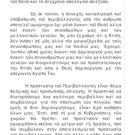
τοῦ Θεοῦ καί τό σύγχρονο οἰκολογικό ἀδιέξοδο.
Ὡς ἐκ τούτου, ἡ συνεχής καταστροφή καί
ὑποβάθμιση τοῦ περιβάλλοντος ἀπό τόν ἄνθρωπο
ἀποτελεῖ ἁμάρτημα ὄχι μόνο ἔναντι τοῦ Θεοῦ ἀλλά
καί ἔναντι τῶν συναθρώπων μας καί τῶν
μελλοντικῶν γενεῶν. Ἄς μήν ξεχνᾶμε ὅτι ἡ Κτίση,
δέν ἀνήκει σέ μᾶς ἀλλά τήν μοιραζόμεθα μέ τούς
συνανθρώπους μας καί τά παιδιά μας. Ἔχουμε,
λοιπόν, ἠθικό χρέος ἔναντι τοῦ Δημιουργοῦ μας καί
ἔναντι τῶν συνανθρώπων μας καί τῶν μελλοντικῶν
γενεῶν νά διαφυλάττουμε καί νά προστατεύουμε
τήν Κτίση καί ὅσα ὁ Θεός δημιούργησε μέ τήν
ἀπέραντη Ἀγάπη Του.
Ἡ προστασία τοῦ Περιβάλλοντος εἶναι θέμα
θεσμικῆς καί προσωπικῆς ἐπιλογῆς. Ἡ προοπτική νά
διατηρήσουμε ἕνα καλύτερο περιβάλλον καί νά
συμβάλουμε γιά τήν ἐπούλωση τῶν πληγῶν, πού
ἐμεῖς οἱ ἴδιοι δημιουργήσαμε, εἶναι ἱερό καθῆκον
ὅλων μας. Ἔτσι, ἀπό τή μιά οἱ Κυβερνήσεις τῶν
χωρῶν θά πρέπει νά προτείνουν καί νά
ἐφαρμόσουν ἐκεῖνα τά μέτρα καί τίς δράσεις, πού
θά συμβάλουν στήν ἀποτελεσματική προστασία
τοῦ περιβάλλοντος. Ἀπό τήν ἄλλη, ὁ κάθε ἕνας ἀπό