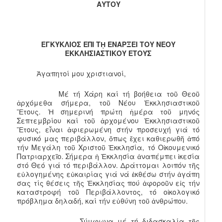
ΑΥΤΟΥ
ΕΓΚΥΚΛΙΟΣ ΕΠΙ Τῌ ΕΝΑΡΞΕΙ ΤΟΥ ΝΕΟΥ
ΕΚΚΛΗΣΙΑΣΤΙΚΟΥ ΕΤΟΥΣ
Ἀγαπητοί μου χριστιανοί,
Μέ τή Χάρη καί τή βοήθεια τοῦ Θεοῦ
ἀρχόμεθα σήμερα, τοῦ Νέου Ἐκκλησιαστικοῦ
Ἔτους. Ἡ σημερινή πρώτη ἡμέρα τοῦ μηνός
Σεπτεμβρίου καί τοῦ ἀρχομένου Ἐκκλησιαστικοῦ
Ἔτους, εἶναι ἀφιερωμένη στήν προσευχή γιά τό
φυσικό μας περιβάλλον, ὅπως ἔχει καθιερωθῆ ἀπό
τήν Μεγάλη τοῦ Χριστοῦ Ἐκκλησία, τό Οἰκουμενικό
Πατριαρχεῖο. Σήμερα ἡ Ἐκκλησία ἀναπέμπει ἱκεσία
στό Θεό γιά τό περιβάλλον. Δράττομαι λοιπόν τῆς
εὐλογημένης εὐκαιρίας γιά νά ἐκθέσω στήν ἀγάπη
σας τίς θέσεις τῆς Ἐκκλησίας πού ἀφοροῦν εἰς τήν
καταστροφή τοῦ Περιβάλλοντος, τό οἰκολογικό
πρόβλημα δηλαδή, καί τήν εὐθύνη τοῦ ἀνθρώπου.
Σύμφωνα μέ τή διδασκαλία τῆς