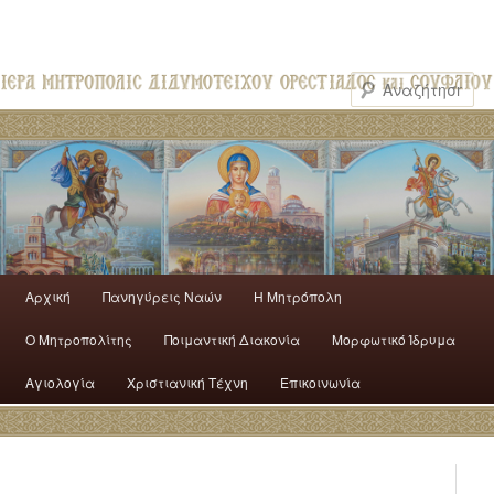
Αρχική
Πανηγύρεις Ναών
H Mητρόπολη
Ο Mητροπολίτης
Ποιμαντική Διακονία
Μορφωτικό Ίδρυμα
Αγιολογία
Χριστιανική Τέχνη
Επικοινωνία