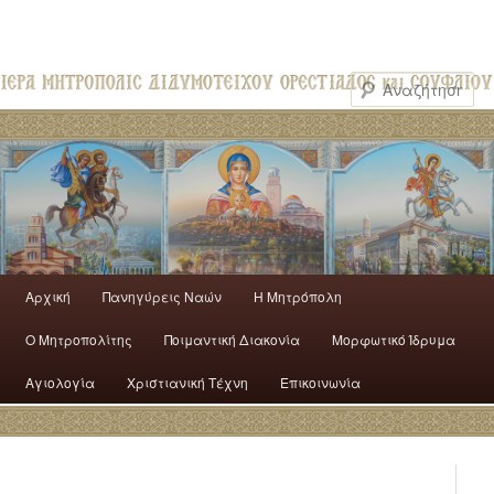
Αρχική
Πανηγύρεις Ναών
H Mητρόπολη
Ο Mητροπολίτης
Ποιμαντική Διακονία
Μορφωτικό Ίδρυμα
Αγιολογία
Χριστιανική Τέχνη
Επικοινωνία