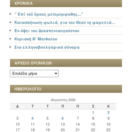
ΧΡΟΝΙΚΑ
“ Ἐπί τοῦ ὄρους μετεμορφώθης…”
Κατασκήνωση φωλιά, για του Θεού τη φαμελιά…
Εν όψει του Δεκαπενταυγούστου
Κυριακή Θ΄ Ματθαίου
Στα ελληνοβουλγαρικά σύνορα
ΑΡΧΕΙΟ ΧΡΟΝΙΚΩΝ
ΑΡΧΕΙΟ
ΧΡΟΝΙΚΩΝ
ΗΜΕΡΟΛΟΓΙΟ
Αύγουστος 2026
Δ
Τ
Τ
Π
Π
Σ
Κ
1
2
3
4
5
6
7
8
9
10
11
12
13
14
15
16
17
18
19
20
21
22
23