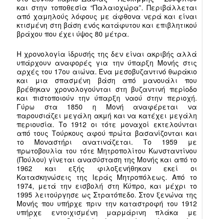
και στην τοποθεσία “Παλαιοχώρα”. Περιβάλλεται
από χαμηλούς λόφους με άφθονα νερά και είναι
κτισμένη στη βάση ενός κατάφυτου και επιβλητικού
βράχου που έχει ύψος 80 μέτρα.
Η χρονολογία ίδρυσής της δεν είναι ακριβής αλλά
υπάρχουν αναφορές για την ύπαρξη Μονής στις
αρχές του
17ου αιώνα
. Ένα μεσοβυζαντινό θωράκιο
και μια σπασμένη βάση από
μανουάλι
που
βρέθηκαν χρονολογούνται στη βυζαντινή περίοδο
και πιστοποιούν την ύπαρξη ναού στην περιοχή.
Γύρω στα
1850
η Μονή αναφέρεται να
παρουσιάζει μεγάλη ακμή και να κατέχει μεγάλη
περιουσία. Το
1912
οι τότε μοναχοί εκτελούνται
από τους Τούρκους αφού πρώτα βασανίζονται και
το Μοναστήρι ανατινάζεται. Το 1959 με
πρωτοβουλία του τότε Μητροπολίτου Κωνσταντίνου
(Πούλου) γίνεται ανασύσταση της Μονής και από το
1962 και εξής φιλοξενήθηκαν εκεί οι
Κατασκηνώσεις της Ιεράς Μητροπόλεως. Από το
1974
, μετά την
εισβολή στη Κύπρο
, και μέχρι το
1995
λειτούργησε ως Στρατόπεδο. Στον ξενώνα της
Μονής που υπήρχε πριν την καταστροφή του 1912
υπήρχε εντοιχισμένη μαρμάρινη πλάκα με