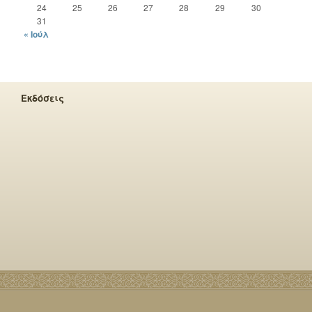
24
25
26
27
28
29
30
31
« Ιούλ
Εκδόσεις