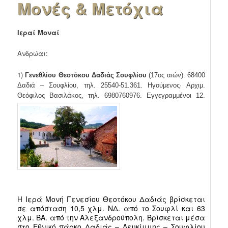
Μονές & Μετόχια
Ιεραί Μοναί
Ανδρώαι:
1)
Γενεθλίου Θεοτόκου Δαδιάς Σουφλίου
(17ος αιών). 68400
Δαδιά – Σουφλίου, τηλ. 25540-51.361. Ηγούμενος· Αρχιμ.
Θεόφιλος Βασιλάκος, τηλ. 6980760976. Εγγεγραμμένοι 12.
Η
Ιερά Μονή Γενεσίου Θεοτόκου Δαδιάς βρίσκεται
σε απόσταση 10,5 χλμ. ΝΔ. από το Σουφλί και 63
χλμ. ΒΑ. από την Αλεξανδρούπολη. Βρίσκεται μέσα
στο Εθνικό πάρκο
Δαδιάς
–
Λευκίμμης
– Σουφλίου