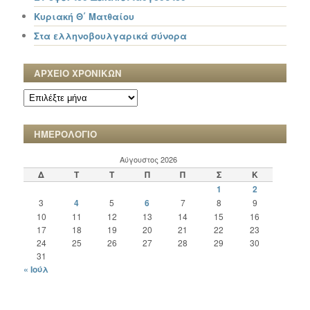
Κυριακή Θ΄ Ματθαίου
Στα ελληνοβουλγαρικά σύνορα
ΑΡΧΕΙΟ ΧΡΟΝΙΚΩΝ
ΑΡΧΕΙΟ
ΧΡΟΝΙΚΩΝ
ΗΜΕΡΟΛΟΓΙΟ
Αύγουστος 2026
Δ
Τ
Τ
Π
Π
Σ
Κ
1
2
3
4
5
6
7
8
9
10
11
12
13
14
15
16
17
18
19
20
21
22
23
24
25
26
27
28
29
30
31
« Ιούλ