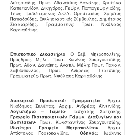
Αστεριάδης, Πρωτ. Αθανάσιος Δανάκης, Χριστίνα
Καπετανίδου, Δικηγόρος, Γεώργ. Παπαγεωργιάδης,
Τέως Προϊστάμενος Δ.Ο.Υ. Ορεστιάδος, Χρήστος
Παπαδούδης, Εκκλησιαστικός Σύμβουλος, Δημήτριος
Σιαλιαρίδης. Γραμματεύς: Πρωτ. Νικόλαος
Καρπαθάκης.
Επισκοπικό Δικαστήριο
: Ο Σεβ. Μητροπολίτης,
Πρόεδρος. Μέλη: Πρωτ. Κων/νος Σουργουτσίδης,
Πρωτ. Αθαν. Δανάκης, Αναπλ. Μέλη: Πρωτ. Παναγ.
Σαββόπουλος, Πρωτ. Ανδρέας Γιατσίδης.
Γραμματεύς· Πρωτ. Νικόλαος Καρπαθάκης
Διοικητικό Προσωπικό:
Γραμματεία·
Αρχιμ.
Νικόδημος Σκλέπας, Αρχιμ. Ανδρέας Αϊντινίδης.
Λογιστήριο – Ταμείο·
Πασχάλης Χατζάκης.
Γραφείο Πιστοποιητικών Γάμων, Διαζυγίων και
Βαπτίσεων·
Πρωτ. Κωνσταντίνος Σουργουτσίδης.
Ιδιαίτερο Γραφείο Μητροπολίτου·
Αρχιμ.
Απόστολος Πορτοκαλίδης.
Οδηγός:
Ιωάννης