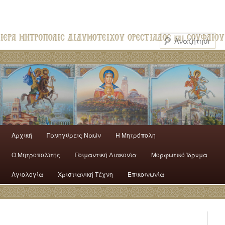
Αρχική
Πανηγύρεις Ναών
H Mητρόπολη
Ο Mητροπολίτης
Ποιμαντική Διακονία
Μορφωτικό Ίδρυμα
Αγιολογία
Χριστιανική Τέχνη
Επικοινωνία