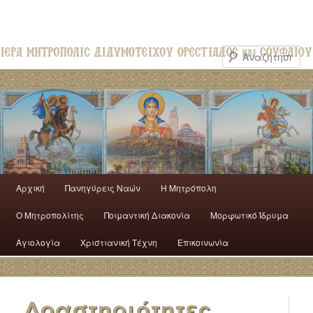
Αρχική
Πανηγύρεις Ναών
H Mητρόπολη
Ο Mητροπολίτης
Ποιμαντική Διακονία
Μορφωτικό Ίδρυμα
Αγιολογία
Χριστιανική Τέχνη
Επικοινωνία
Δραστηριότητες