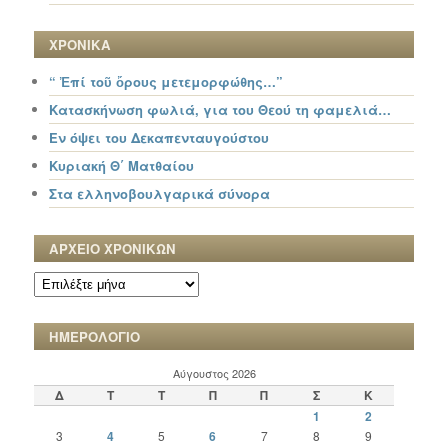
ΧΡΟΝΙΚΑ
“ Ἐπί τοῦ ὄρους μετεμορφώθης…”
Κατασκήνωση φωλιά, για του Θεού τη φαμελιά…
Εν όψει του Δεκαπενταυγούστου
Κυριακή Θ΄ Ματθαίου
Στα ελληνοβουλγαρικά σύνορα
ΑΡΧΕΙΟ ΧΡΟΝΙΚΩΝ
ΑΡΧΕΙΟ
ΧΡΟΝΙΚΩΝ
ΗΜΕΡΟΛΟΓΙΟ
Αύγουστος 2026
Δ
Τ
Τ
Π
Π
Σ
Κ
1
2
3
4
5
6
7
8
9