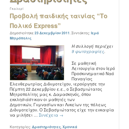
Γκαλερί
Προβολή παιδικής ταινίας “Το
Πολικό Express”
Δημοσιεύτηκε
23 Δεκεμβρίου 2011
.
Συντάκτης:
Ιερά
Μητρόπολις
Η συλλογή περιέχει
9 φωτογραφίες
.
Σε μαθητική
Λειτουργία στον Ιερό
Προσκυνηματικό Ναό
Παναγίας
Ελευθερωτρίας Διδυμοτείχου, ιερούργησε την
Πέμπτη 22 Δεκεμβρίου ε.ε., ο Σεβασμιώτατος
Μητροπολίτης μας κ. Δαμασκηνός, όπου
εκκλησιάστικαν οι μαθητές των
Δημοτικών, Γυμνασίων και Λυκείων της πόλεως
Διδυμοτείχου. Ο Σεβασμιώτατος είχε την ευκαιρία
να μιλήσει …
Συνέχεια
→
Κατηγορίες:
Δραστηριότητες
,
Χρονικά