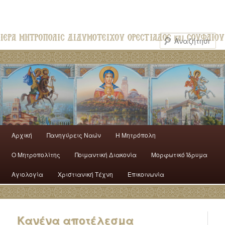
Αρχική
Πανηγύρεις Ναών
H Mητρόπολη
Ο Mητροπολίτης
Ποιμαντική Διακονία
Μορφωτικό Ίδρυμα
Αγιολογία
Χριστιανική Τέχνη
Επικοινωνία
Κανένα αποτέλεσμα