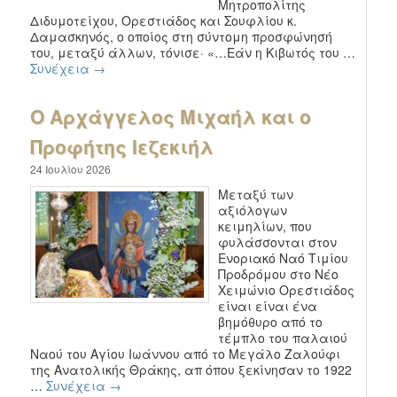
Μητροπολίτης
Διδυμοτείχου, Ορεστιάδος και Σουφλίου κ.
Δαμασκηνός, ο οποίος στη σύντομη προσφώνησή
του, μεταξύ άλλων, τόνισε· «…Εάν η Κιβωτός του …
Συνέχεια
→
Ο Αρχάγγελος Μιχαήλ και ο
Προφήτης Ιεζεκιήλ
24 Ιουλίου 2026
Μεταξύ των
αξιόλογων
κειμηλίων, που
φυλάσσονται στον
Ενοριακό Ναό Τιμίου
Προδρόμου στο Νέο
Χειμώνιο Ορεστιάδος
είναι είναι ένα
βημόθυρο από το
τέμπλο του παλαιού
Ναού του Αγίου Ιωάννου από το Μεγάλο Ζαλούφι
της Ανατολικής Θράκης, απ όπου ξεκίνησαν το 1922
…
Συνέχεια
→