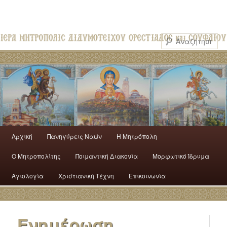
Αρχική
Πανηγύρεις Ναών
H Mητρόπολη
Ο Mητροπολίτης
Ποιμαντική Διακονία
Μορφωτικό Ίδρυμα
Αγιολογία
Χριστιανική Τέχνη
Επικοινωνία
Ενημέρωση