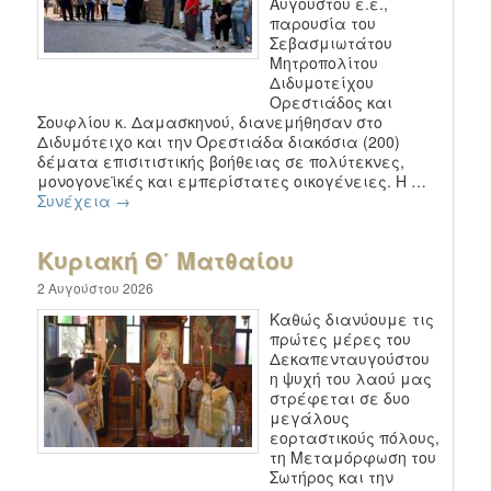
Αυγούστου ε.έ.,
παρουσία του
Σεβασμιωτάτου
Μητροπολίτου
Διδυμοτείχου
Ορεστιάδος και
Σουφλίου κ. Δαμασκηνού, διανεμήθησαν στο
Διδυμότειχο και την Ορεστιάδα διακόσια (200)
δέματα επισιτιστικής βοήθειας σε πολύτεκνες,
μονογονεϊκές και εμπερίστατες οικογένειες. Η …
Συνέχεια
→
Κυριακή Θ΄ Ματθαίου
2 Αυγούστου 2026
Καθώς διανύουμε τις
πρώτες μέρες του
Δεκαπενταυγούστου
η ψυχή του λαού μας
στρέφεται σε δυο
μεγάλους
εορταστικούς πόλους,
τη Μεταμόρφωση του
Σωτήρος και την