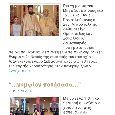
Επι τη μνήμη του
Μεγαλομάρτυρος και
ιαματικού Αγίου
Παντελεήμονος ο
Σεβ. Μητροπολίτης
Διδυμοτείχου,
Ορεστιάδος και
Σουφλίου κ.
Δαμασκηνός
πραγματοποίησε
σειρά ποιμαντικών επισκέψεων σε πανηγυρίζοντες
Ενοριακούς Ναούς της ακριτικής του επαρχίας.
Α. Συγκεκριμένα, ο Σεβασμιώτατος αφ’ εσπέρας
της εορτής χοροστάτησε στον πανηγυρίζοντα …
Συνέχεια
→
“…νυμφίον ποθήσασα…”
26 Ιουλίου 2026
Με βαθειά πίστη και
περισσή ευλάβεια οι
χριστιανοί μας
έσπευσαν να