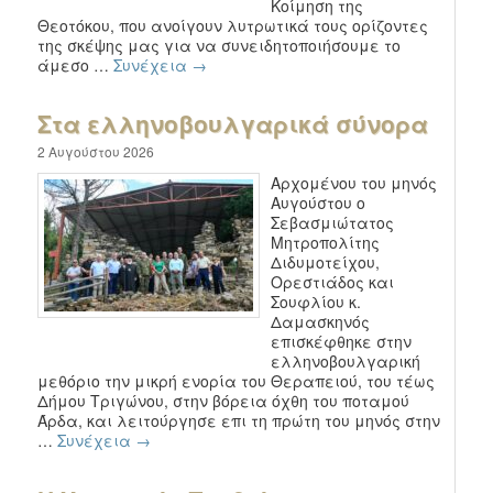
Κοίμηση της
Θεοτόκου, που ανοίγουν λυτρωτικά τους ορίζοντες
της σκέψης μας για να συνειδητοποιήσουμε το
άμεσο …
Συνέχεια
→
Στα ελληνοβουλγαρικά σύνορα
2 Αυγούστου 2026
Αρχομένου του μηνός
Αυγούστου ο
Σεβασμιώτατος
Μητροπολίτης
Διδυμοτείχου,
Ορεστιάδος και
Σουφλίου κ.
Δαμασκηνός
επισκέφθηκε στην
ελληνοβουλγαρική
μεθόριο την μικρή ενορία του Θεραπειού, του τέως
Δήμου Τριγώνου, στην βόρεια όχθη του ποταμού
Άρδα, και λειτούργησε επι τη πρώτη του μηνός στην
…
Συνέχεια
→