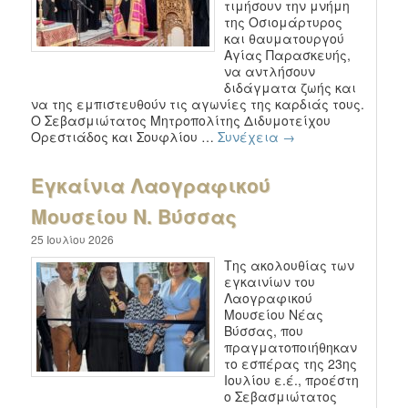
τιμήσουν την μνήμη
της Οσιομάρτυρος
και θαυματουργού
Αγίας Παρασκευής,
να αντλήσουν
διδάγματα ζωής και
να της εμπιστευθούν τις αγωνίες της καρδιάς τους.
Ο Σεβασμιώτατος Μητροπολίτης Διδυμοτείχου
Ορεστιάδος και Σουφλίου …
Συνέχεια
→
Εγκαίνια Λαογραφικού
Μουσείου Ν. Βύσσας
25 Ιουλίου 2026
Της ακολουθίας των
εγκαινίων του
Λαογραφικού
Μουσείου Νέας
Βύσσας, που
πραγματοποιήθηκαν
το εσπέρας της 23ης
Ιουλίου ε.έ., προέστη
ο Σεβασμιώτατος