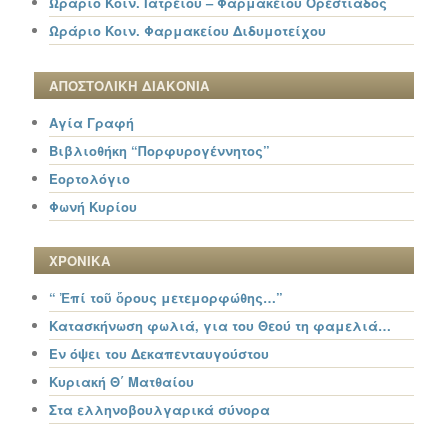
Ωράριο Κοιν. Ιατρείου – Φαρμακείου Ορεστιάδος
Ωράριο Κοιν. Φαρμακείου Διδυμοτείχου
ΑΠΟΣΤΟΛΙΚΗ ΔΙΑΚΟΝΙΑ
Αγία Γραφή
Βιβλιοθήκη “Πορφυρογέννητος”
Εορτολόγιο
Φωνή Κυρίου
ΧΡΟΝΙΚΑ
“ Ἐπί τοῦ ὄρους μετεμορφώθης…”
Κατασκήνωση φωλιά, για του Θεού τη φαμελιά…
Εν όψει του Δεκαπενταυγούστου
Κυριακή Θ΄ Ματθαίου
Στα ελληνοβουλγαρικά σύνορα