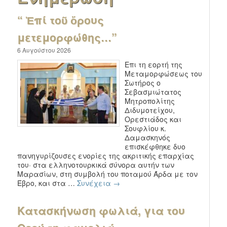
“ Ἐπί τοῦ ὄρους
μετεμορφώθης…”
6 Αυγούστου 2026
Επι τη εορτή της
Μεταμορφώσεως του
Σωτήρος ο
Σεβασμιώτατος
Μητροπολίτης
Διδυμοτείχου,
Ορεστιάδος και
Σουφλίου κ.
Δαμασκηνός
επισκέφθηκε δυο
πανηγυρίζουσες ενορίες της ακριτικής επαρχίας
του· στα ελληνοτουρκικά σύνορα αυτήν των
Μαρασίων, στη συμβολή του ποταμού Άρδα με τον
Έβρο, και στα …
Συνέχεια
→
Κατασκήνωση φωλιά, για του