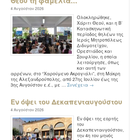
Θεού τη φαμελιά…
4 Αυγούστου 2026
Ολοκληρώθηκε,
Χάριτι Θεού, και η Β΄
Κατασκηνωτική
περίοδος θηλέων της
Ιεράς Μητροπόλεως
Διδυμοτείχου,
Ορεστιάδος και
Σουφλίου, η οποία
λειτούργησε, όπως
και αυτή των
αρρένων, στο “Χαρούμενο Ακρογιάλι”, στη Μάκρη
της Αλεξανδρούπολης, από 27ης Ιουλίου έως της
3ης Αυγούστου ε.έ., με …
Συνέχεια
→
Εν όψει του Δεκαπενταυγούστου
4 Αυγούστου 2026
Εν όψει της εορτής
του
Δεκαπενταυγούστου,
την 4η του μηνός