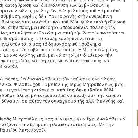
ικὴ κατοχύρωση καὶ διευκόλυνση τῶν ἀμβλώσεων, ἡ
ραγωγικῶν τεχνολογιῶν, ὁ ἐκφυλισμὸς τοῦ γάμου ἀπὸ
 σύμβαση, κυρίως δὲ ἡ πρωτοφανὴς στὴν ἀνθρώπινη
βιώσεως ἀτόμων ἀκόμη καὶ τοῦ ἰδίου φύλου καὶ ἡ ἐξίσωσή
μου, στὴν πραγματικότρητα ἀποδομοῦν ἐν πολλοῖς τὴν
γίας καὶ πλήττουν θανάσιμα αὐτὴ τὴν ἴδια τὴν πατρότητα
ὡς θεσμός διέρχεται κρίση, κρίση πνευματικὴ μὲ
, ἐνῷ στόν τόπο μας τό δημογραφικό πρόβλημα
τάσεις μέ ἀπρόβλεπτες συνέπειες. Ἡ Μητρόπολή μας,
 Ἔρανο Ἀγάπης ἐπιθυμεῖ νά στηρίξει ἰδιαίτερα τήν
ς ἀκρίτες, ὥστε νά παραμείνουν στόν τόπο τους, νά
έ αὐτόν.
καὶ φέτος, θὰ ἐπαναλάβουμε τὸν καθιερωμένο πλὲον
ενικοῦ Φιλοπτώχου Ταμείου τῆς Ἱερᾶς Μητροπόλεώς μας,
ἔχει μεγαλύτερη διάρκεια,
ἀπὸ 1ης Δεκεμβρίου 2024
καλοῦμε ὅλους μέ ἐνθουσιασμό νὰ ἀνοίξουμε τὴν καρδιά
 δύναμιν, σὲ αὐτὸν τὸν συναγερμὸ τῆς ἀλληλεγγύης καὶ
 Ἱερᾶς Μητροπόλεως μας συγκεκριμένα ἔχει ἀναλάβει νὰ
ρειάζονται τὴν ἔμπρακτη συμπαράσταση μας. Μὲ τὴν
 Ταμείου λειτουργοῦν·