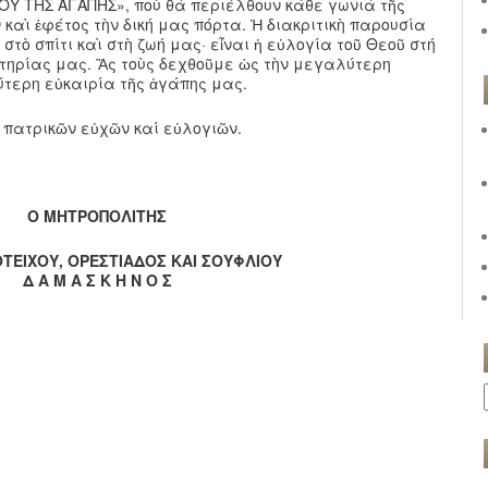
ΝΟΥ ΤΗΣ ΑΓΑΠΗΣ», ποὺ θὰ περιέλθουν κάθε γωνιὰ τῆς
καὶ ἐφέτος τὴν δική μας πόρτα. Ἡ διακριτικὴ παρουσία
 στὸ σπίτι καὶ στὴ ζωή μας· εἶναι ἡ εὐλογία τοῦ Θεοῦ στή
σωτηρίας μας. Ἂς τοὺς δεχθοῦμε ὡς τὴν μεγαλύτερη
ύτερη εὐκαιρία τῆς ἀγάπης μας.
πατρικῶν εὐχῶν καί εὐλογιῶν.
Ο ΜΗΤΡΟΠΟΛΙΤΗΣ
ΟΤΕΙΧΟΥ, ΟΡΕΣΤΙΑΔΟΣ ΚΑΙ ΣΟΥΦΛΙΟΥ
Δ Α Μ Α Σ Κ Η Ν Ο Σ