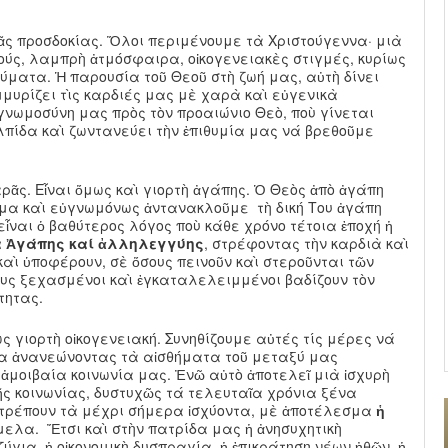
ᾶς προσδοκίας. Ὅλοι περιμένουμε τὰ Χριστούγεννα· μιὰ
ούς, λαμπρὴ ἀτμόσφαιρα, οἰκογενειακὲς στιγμές, κυρίως
ματα. Ἡ παρουσία τοῦ Θεοῦ στὴ ζωή μας, αὐτὴ δίνει
μυρίζει τὶς καρδιές μας μὲ χαρὰ καὶ εὐγενικὰ
ὐγνωμοσύνη μας πρὸς τὸν προαιώνιο Θεὸ, ποὺ γίνεται
λπίδα καὶ ζωντανεύει τὴν ἐπιθυμία μας νά βρεθοῦμε
ρᾶς. Εἶναι ὅμως καὶ γιορτὴ ἀγάπης. Ὁ Θεὸς ἀπὸ ἀγάπη
τιμα καὶ εὐγνωμόνως ἀντανακλοῦμε τὴ δική Του ἀγάπη
εἶναι ὁ βαθύτερος λόγος ποὺ κάθε χρόνο τέτοια ἐποχή ἡ
α Ἀγάπης καί ἀλληλεγγύης
, στρέφοντας τὴν καρδιὰ καὶ
καὶ ὑποφέρουν, σὲ ὅσους πεινοῦν καὶ στεροῦνται τῶν
ους ξεχασμένοι καὶ ἐγκαταλελειμμένοι βαδίζουν τὸν
τητας.
 γιορτὴ οἰκογενειακή. Συνηθίζουμε αὐτές τίς μέρες νά
α ἀνανεώνοντας τὰ αἰσθήματα τοῦ μεταξύ μας
 ἀμοιβαία κοινωνία μας. Ἐνῶ αὐτὸ ἀποτελεῖ μιὰ ἰσχυρὴ
ῆς κοινωνίας, δυστυχῶς τά τελευταῖα χρόνια ξένα
τρέπουν τὰ μέχρι σήμερα ἰσχύοντα, μὲ ἀποτέλεσμα
ἡ
ελα. Ἔτσι καὶ στὴν πατρίδα μας ἡ ἀνησυχητικὴ
ύγια, ἡ οἰκονομικὴ δυσπραγία, ἡ ἐπικράτηση νέων ἠθῶν, ἡ