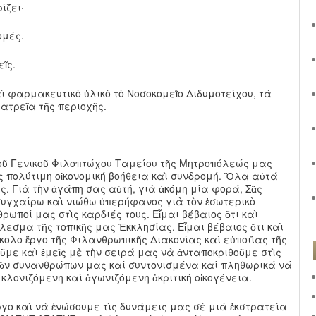
ίζει·
ομές.
ῖς.
ὶ φαρμακευτικὸ ὑλικὸ τὸ Νοσοκομεῖο Διδυμοτείχου, τὰ
ατρεῖα τῆς περιοχῆς.
τοῦ Γενικοῦ Φιλοπτώχου Ταμείου τῆς Μητροπόλεώς μας
ς πολύτιμη οἰκονομική βοήθεια καὶ συνδρομή. Ὅλα αὐτά
ης. Γιὰ τὴν ἀγάπη σας αὐτή, γιὰ ἀκόμη μία φορά, Σᾶς
 συγχαίρω καὶ νιώθω ὑπερήφανος γιὰ τὸν ἐσωτερικὸ
ρωποί μας στὶς καρδιές τους. Εἶμαι βέβαιος ὅτι καὶ
λεσμα τῆς τοπικῆς μας Ἐκκλησίας. Εἶμαι βέβαιος ὅτι καὶ
κολο ἔργο τῆς Φιλανθρωπικῆς Διακονίας καί εὐποιΐας τῆς
με καὶ ἐμεῖς μὲ τὴν σειρά μας νὰ ἀνταποκριθοῦμε στὶς
ν συνανθρώπων μας καί συντονισμένα καί πληθωρικά νά
λονιζόμενη καί ἀγωνιζόμενη ἀκριτική οἰκογένεια.
ργο καὶ νὰ ἑνώσουμε τὶς δυνάμεις μας σὲ μιὰ ἐκστρατεία