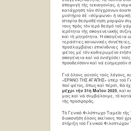
ἀποφυγὴ τῆς τεκνογονίας, ἡ νομ
κατάχρηση τῶν σύγχρονων ἀναπα
μυστήριο σὲ «σύμφωνο» ἤ νομικὴ
ἱστορία θεσμοθέτηση μορφῶν συμ
τους πρὸς τὸν ἱερὸ θεσμὸ τοῦ γά
ἱερότητα τῆς οἰκογενειακῆς συζυ
καὶ τὴ μητρότητα. Ἡ οἰκογένεια 
τεράστιες κοινωνικὲς συνέπειες
προσλαμβάνει ἐπικίνδυνες διασ
φέτος μέ τόν καθιερωμένο ἐτήσιο
οἰκογένεια καί νά ἐνισχύσει τού
προοδεύσουν καί νά εὐημεροῦν σ
Γιά ὅλους αὐτούς τούς λόγους, 
«ΕΡΑΝΟ ΤΗΣ ΑΓΑΠΗΣ» ὑπὲρ τοῦ Γ
πού φέτος, ὅπως καὶ πέρσι, θὰ 
μέχρι τὴν 31η Μαΐου 2025
, καὶ 
μας καὶ νὰ συμβάλουμε, τὸ κατὰ
τῆς προσφορᾶς.
Τὸ Γενικὸ Φιλόπτωχο Ταμεῖο τῆς
διακονήση ὅλους ἐκείνους πού χ
στήριξη τοῦ Γενικοῦ Φιλοπτώχου