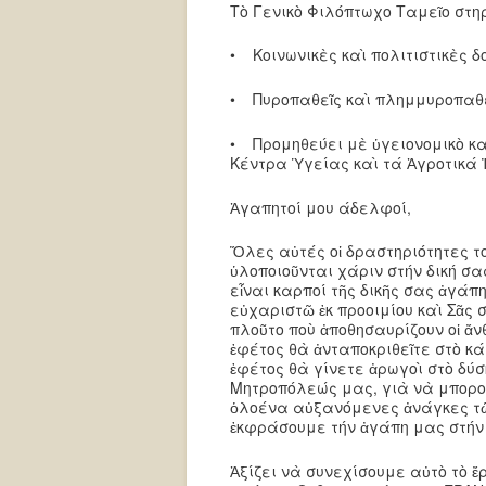
Τὸ Γενικὸ Φιλόπτωχο Ταμεῖο στηρ
• Κοινωνικὲς καὶ πολιτιστικὲς δ
• Πυροπαθεῖς καὶ πλημμυροπαθε
• Προμηθεύει μὲ ὑγειονομικὸ κα
Κέντρα Ὑγείας καὶ τά Ἀγροτικά Ἰ
Ἀγαπητοί μου άδελφοί,
Ὅλες αὐτές οἱ δραστηριότητες 
ὑλοποιοῦνται χάριν στήν δική σα
εἶναι καρποί τῆς δικῆς σας ἀγάπ
εὐχαριστῶ ἐκ προοιμίου καὶ Σᾶς
πλοῦτο ποὺ ἀποθησαυρίζουν οἱ ἄνθ
ἐφέτος θὰ ἀνταποκριθεῖτε στὸ κά
ἐφέτος θὰ γίνετε ἀρωγοὶ στὸ δύσ
Μητροπόλεώς μας, γιὰ νὰ μποροῦ
ὁλοένα αὐξανόμενες ἀνάγκες τῶ
ἐκφράσουμε τήν ἀγάπη μας στήν κ
Ἀξίζει νὰ συνεχίσουμε αὐτὸ τὸ ἔ