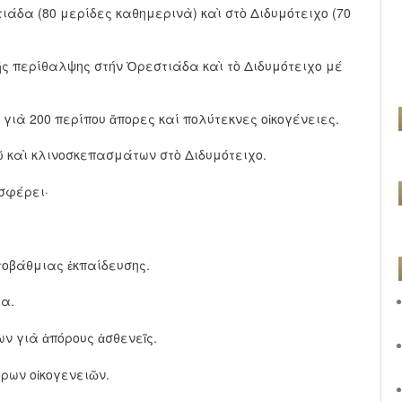
ιάδα (80 μερίδες καθημερινὰ) καὶ στὸ Διδυμότειχο (70
ς περίθαλψης στήν Ὀρεστιάδα καὶ τὸ Διδυμότειχο μέ
γιὰ 200 περίπου ἄπορες καί πολύτεκνες οἰκογένειες.
 καὶ κλινοσκεπασμάτων στὸ Διδυμότειχο.
σφέρει·
τοβάθμιας ἐκπαίδευσης.
τα.
 γιὰ ἀπόρους ἀσθενεῖς.
ων οἰκογενειῶν.