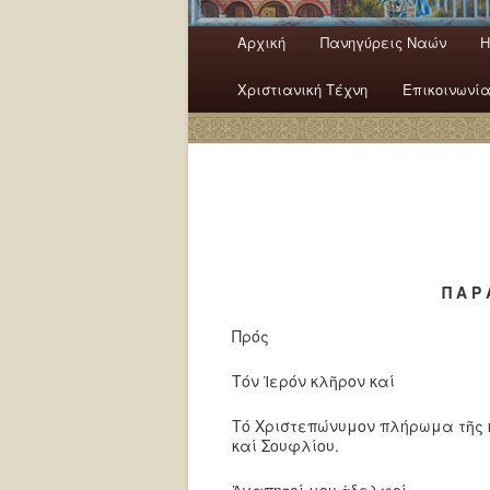
Κύρια μενού
Αρχική
Πανηγύρεις Ναών
H
Μετάβαση το κύριο περιεχόμ
Μετάβαση στο δευτερεύον π
Χριστιανική Τέχνη
Επικοινωνί
Π Α Ρ 
Πρός
Τόν Ἱερόν κλῆρον καί
Τό Χριστεπώνυμον πλήρωμα τῆς 
καί Σουφλίου.
Ἀγαπητοί μου ἀδελφοί,