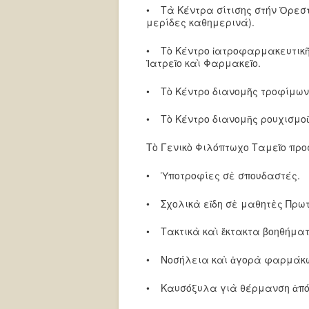
• Τὰ Κέντρα σίτισης στήν Ὀρεστ
μερίδες καθημερινά).
• Τὸ Κέντρο ἰατροφαρμακευτικῆ
Ἰατρεῖο καὶ Φαρμακεῖο.
• Τὸ Κέντρο διανομῆς τροφίμων 
• Τὸ Κέντρο διανομῆς ρουχισμοῦ
Τὸ Γενικὸ Φιλόπτωχο Ταμεῖο προ
• Ὑποτροφίες σὲ σπουδαστές.
• Σχολικὰ εἴδη σὲ μαθητὲς Πρω
• Τακτικὰ καὶ ἔκτακτα βοηθήμα
• Νοσήλεια καὶ ἀγορὰ φαρμάκων
• Καυσόξυλα γιὰ θέρμανση ἀπόρ