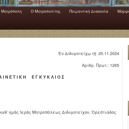
 Mητρόπολη
Ο Mητροπολίτης
Ποιμαντική Διακονία
Μορφω
ενο
εριεχόμενο
α
Ἐν Διδυμοτείχῳ τῇ 20.11.2024
Ἀριθμ. Πρωτ.: 1265
Α Ι Ν Ε Τ Ι Κ Η Ε Γ Κ Υ Κ Λ Ι Ο Σ
καθ’ ἡμᾶς Ἱερᾶς Μητροπόλεως Διδυμοτείχου, Ὀρεστιάδος