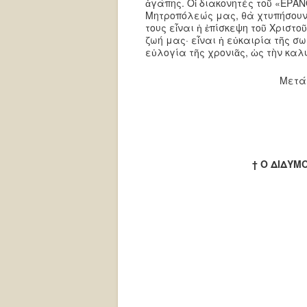
ἀγάπης. Οἱ διακονητὲς τοῦ «ΕΡΑ
Μητροπόλεώς μας, θὰ χτυπήσουν 
τους εἶναι ἡ ἐπίσκεψη τοῦ Χριστοῦ
ζωή μας· εἶναι ἡ εὐκαιρία τῆς 
εὐλογία τῆς χρονιᾶς, ὡς τὴν καλ
Μετά 
† Ο ΔΙΔΥΜ