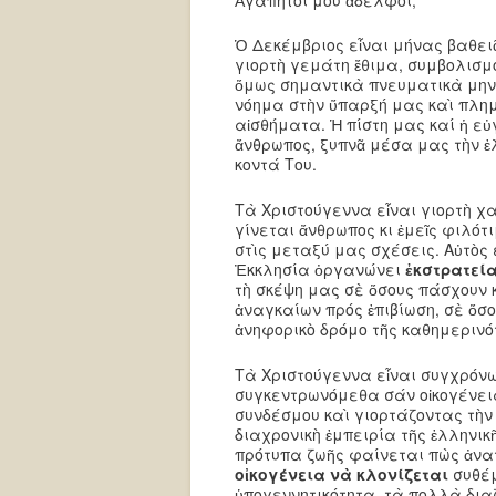
Ὁ Δεκέμβριος εἶναι μήνας βαθει
γιορτὴ γεμάτη ἔθιμα, συμβολισμ
ὅμως σημαντικὰ πνευματικὰ μηνύ
νόημα στὴν ὕπαρξή μας καὶ πλημ
αἰσθήματα. Ἡ πίστη μας καί ἡ ε
ἄνθρωπος, ξυπνᾶ μέσα μας τὴν ἐ
κοντά Του.
Τὰ Χριστούγεννα εἶναι γιορτὴ χα
γίνεται ἄνθρωπος κι ἐμεῖς φιλό
στὶς μεταξύ μας σχέσεις. Αὐτὸς 
Ἐκκλησία ὀργανώνει
ἐκστρατεί
τὴ σκέψη μας σὲ ὅσους πάσχουν 
ἀναγκαίων πρός ἐπιβίωση, σὲ ὅσ
ἀνηφορικὸ δρόμο τῆς καθημερινό
Τὰ Χριστούγεννα εἶναι συγχρόνως
συγκεντρωνόμεθα σάν οἰκογένει
συνδέσμου καὶ γιορτάζοντας τὴν
διαχρονικὴ ἐμπειρία τῆς ἑλληνικ
πρότυπα ζωῆς φαίνεται πὼς ἀνα
οἰκογένεια νὰ κλονίζεται
συθέμ
ὑπογεννητικότητα, τὰ πολλὰ διαζ