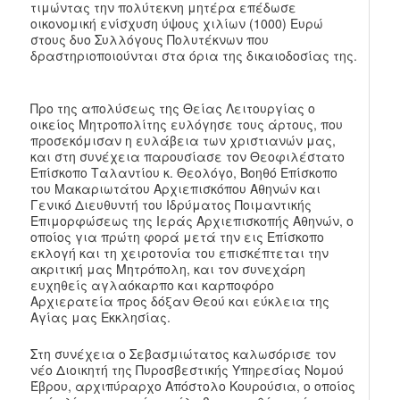
τιμώντας την πολύτεκνη μητέρα επέδωσε
οικονομική ενίσχυση ύψους χιλίων (1000) Ευρώ
στους δυο Συλλόγους Πολυτέκνων που
δραστηριοποιούνται στα όρια της δικαιοδοσίας της.
Προ της απολύσεως της Θείας Λειτουργίας ο
οικείος Μητροπολίτης ευλόγησε τους άρτους, που
προσεκόμισαν η ευλάβεια των χριστιανών μας,
και στη συνέχεια παρουσίασε τον Θεοφιλέστατο
Επίσκοπο Ταλαντίου κ. Θεολόγο, Βοηθό Επίσκοπο
του Μακαριωτάτου Αρχιεπισκόπου Αθηνών και
Γενικό Διευθυντή του Ιδρύματος Ποιμαντικής
Επιμορφώσεως της Ιεράς Αρχιεπισκοπής Αθηνών, ο
οποίος για πρώτη φορά μετά την εις Επίσκοπο
εκλογή και τη χειροτονία του επισκέπτεται την
ακριτική μας Μητρόπολη, και τον συνεχάρη
ευχηθείς αγλαόκαρπο και καρποφόρο
Αρχιερατεία προς δόξαν Θεού και εύκλεια της
Αγίας μας Εκκλησίας.
Στη συνέχεια ο Σεβασμιώτατος καλωσόρισε τον
νέο Διοικητή της Πυροσβεστικής Υπηρεσίας Νομού
Έβρου, αρχιπύραρχο Απόστολο Κουρούσια, ο οποίος