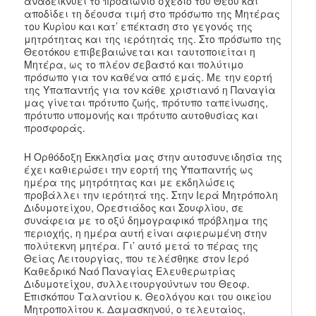
αναδεικνύει το προαιώνιο σχέδιο του Θεού και
αποδίδει τη δέουσα τιμή στο πρόσωπο της Μητέρας
του Κυρίου και κατ’ επέκταση στο γεγονός της
μητρότητας και της ιερότητάς της. Στο πρόσωπο της
Θεοτόκου επιβεβαιώνεται και ταυτοποιείται η
Μητέρα, ως το πλέον σεβαστό και πολύτιμο
πρόσωπο για τον καθένα από εμάς. Με την εορτή
της Υπαπαντής για τον κάθε χριστιανό η Παναγία
μας γίνεται πρότυπο ζωής, πρότυπο ταπείνωσης,
πρότυπο υπομονής και πρότυπο αυτοθυσίας και
προσφοράς.
Η Ορθόδοξη Εκκλησία μας στην αυτοσυνειδησία της
έχει καθιερώσει την εορτή της Υπαπαντής ως
ημέρα της μητρότητας και με εκδηλώσεις
προβάλλει την ιερότητά της. Στην Ιερά Μητρόπολη
Διδυμοτείχου, Ορεστιάδος και Σουφλίου, σε
συνάφεια με το οξύ δημογραφικό πρόβλημα της
περιοχής, η ημέρα αυτή είναι αφιερωμένη στην
πολύτεκνη μητέρα. Γι’ αυτό μετά το πέρας της
Θείας Λειτουργίας, που τελέσθηκε στον Ιερό
Καθεδρικό Ναό Παναγίας Ελευθερωτρίας
Διδυμοτείχου, συλλειτουργούντων του Θεοφ.
Επισκόπου Ταλαντίου κ. Θεολόγου και του οικείου
Μητροπολίτου κ. Δαμασκηνού, ο τελευταίος,