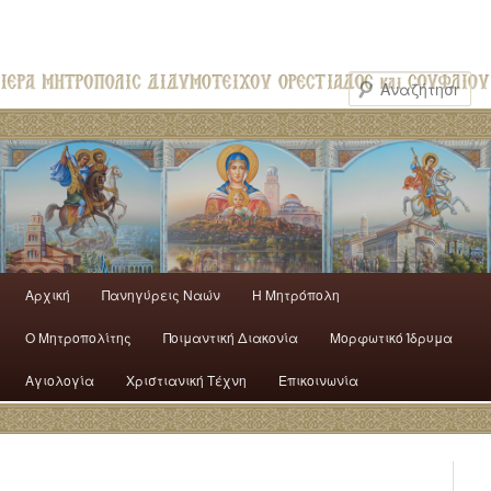
Αρχική
Πανηγύρεις Ναών
H Mητρόπολη
Ο Mητροπολίτης
Ποιμαντική Διακονία
Μορφωτικό Ίδρυμα
Αγιολογία
Χριστιανική Τέχνη
Επικοινωνία