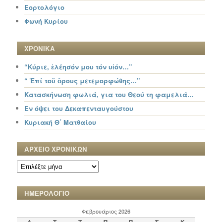
Εορτολόγιο
Φωνή Κυρίου
ΧΡΟΝΙΚΑ
“Κύριε, ἐλέησόν μου τόν υἱόν…”
“ Ἐπί τοῦ ὄρους μετεμορφώθης…”
Κατασκήνωση φωλιά, για του Θεού τη φαμελιά…
Εν όψει του Δεκαπενταυγούστου
Κυριακή Θ΄ Ματθαίου
ΑΡΧΕΙΟ ΧΡΟΝΙΚΩΝ
ΑΡΧΕΙΟ
ΧΡΟΝΙΚΩΝ
ΗΜΕΡΟΛΟΓΙΟ
Φεβρουάριος 2026
Δ
Τ
Τ
Π
Π
Σ
Κ