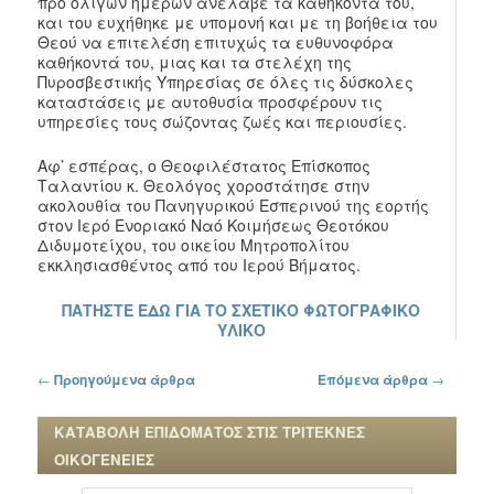
πρό ολίγων ημερών ανέλαβε τα καθήκοντά του,
και του ευχήθηκε με υπομονή και με τη βοήθεια του
Θεού να επιτελέση επιτυχώς τα ευθυνοφόρα
καθήκοντά του, μιας και τα στελέχη της
Πυροσβεστικής Υπηρεσίας σε όλες τις δύσκολες
καταστάσεις με αυτοθυσία προσφέρουν τις
υπηρεσίες τους σώζοντας ζωές και περιουσίες.
Αφ’ εσπέρας, ο Θεοφιλέστατος Επίσκοπος
Ταλαντίου κ. Θεολόγος χοροστάτησε στην
ακολουθία του Πανηγυρικού Εσπερινού της εορτής
στον Ιερό Ενοριακό Ναό Κοιμήσεως Θεοτόκου
Διδυμοτείχου, του οικείου Μητροπολίτου
εκκλησιασθέντος από του Ιερού Βήματος.
ΠΑΤΗΣΤΕ ΕΔΩ ΓΙΑ ΤΟ ΣΧΕΤΙΚΟ ΦΩΤΟΓΡΑΦΙΚΟ
ΥΛΙΚΟ
Πλοήγηση στα άρθρα
←
Προηγούμενα άρθρα
Επόμενα άρθρα
→
ΚΑΤΑΒΟΛΗ ΕΠΙΔΟΜΑΤΟΣ ΣΤΙΣ ΤΡΙΤΕΚΝΕΣ
ΟΙΚΟΓΕΝΕΙΕΣ