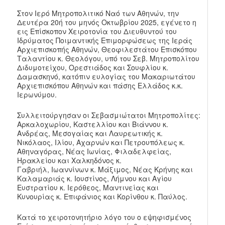
Στον Ιερό Μητροπολιτικό Ναό των Αθηνών, την
Δευτέρα 20ή του μηνός Οκτωβρίου 2025, εγένετο η
εις Επίσκοπον Χειροτονία του Διευθυντού του
Ιδρύματος Ποιμαντικής Επιμορφώσεως της Ιεράς
Αρχιεπισκοπής Αθηνών, Θεοφιλεστάτου Επισκόπου
Ταλαντίου κ. Θεολόγου, υπό του Σεβ. Μητροπολίτου
Διδυμοτείχου, Ορεστιάδος και Σουφλίου κ.
Δαμασκηνό, κατόπιν ευλογίας του Μακαριωτάτου
Αρχιεπισκόπου Αθηνών και πάσης Ελλάδος κ.κ.
Ιερωνύμου.
Συλλειτούργησαν οι Σεβασμιώτατοι Μητροπολίτες:
Αρκαλοχωρίου, Καστελλίου και Βιάννου κ.
Ανδρέας, Μεσογαίας και Λαυρεωτικής κ.
Νικόλαος, Ιλίου, Αχαρνών και Πετρουπόλεως κ.
Αθηναγόρας, Νέας Ιωνίας, Φιλαδελφείας,
Ηρακλείου και Χαλκηδόνος κ.
Γαβριήλ, Ιωαννίνων κ. Μάξιμος, Νέας Κρήνης και
Καλαμαριάς κ. Ιουστίνος, Λήμνου και Αγίου
Ευστρατίου κ. Ιερόθεος, Μαντινείας και
Κυνουρίας κ. Επιφάνιος και Κορίνθου κ. Παύλος.
Κατά το χειροτονητήριο λόγο του ο εψηφισμένος