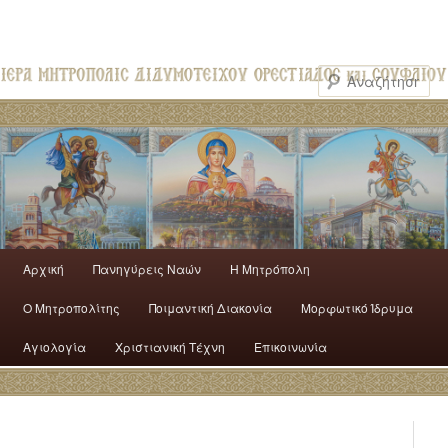
Αρχική
Πανηγύρεις Ναών
H Mητρόπολη
Ο Mητροπολίτης
Ποιμαντική Διακονία
Μορφωτικό Ίδρυμα
Αγιολογία
Χριστιανική Τέχνη
Επικοινωνία