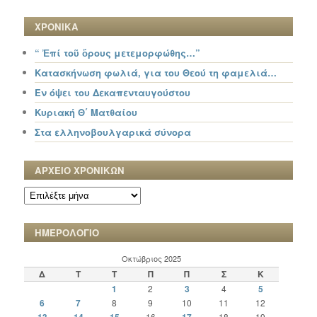
ΧΡΟΝΙΚΑ
“ Ἐπί τοῦ ὄρους μετεμορφώθης…”
Κατασκήνωση φωλιά, για του Θεού τη φαμελιά…
Εν όψει του Δεκαπενταυγούστου
Κυριακή Θ΄ Ματθαίου
Στα ελληνοβουλγαρικά σύνορα
ΑΡΧΕΙΟ ΧΡΟΝΙΚΩΝ
ΑΡΧΕΙΟ
ΧΡΟΝΙΚΩΝ
ΗΜΕΡΟΛΟΓΙΟ
Οκτώβριος 2025
Δ
Τ
Τ
Π
Π
Σ
Κ
1
2
3
4
5
6
7
8
9
10
11
12
16
18
19