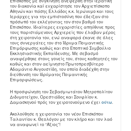
Επίσκοπος με συγκίνηση ανεφέρθη στην ιερατική
του διακονία καί ευχαρίστησε τον Αρχιεπίσκοπο
Αθηνών και πάσης Ελλάδος κ.κ. Ιερώνυμο και τους
Ιεράρχες για την εμπιστοσύνη που έδειξαν στο
πρόσωπό του εκλέγοντας τον στον βαθμό του
Επισκόπου. Ιδιαίτερες ευχαριστίες απηύθυνε προς
τους παριστάμενους Αρχιερείς που έλαβαν μέρος
στη χειροτονία του, ενώ αναφορά έκανε σε όλες
τους συνεργάτες του στο Ίδρυμα Ποιμαντικής
Επιμόρφωσης καθώς και στο Εποπτικό Συμβούλιο
Εκκλησιαστικής Εκπαίδευσης. Με σεβασμό
αναφέρθηκε στους γονείς του, στους καθηγητές του
καθώς και στον αείμνηστο Πρωτοπρεσβύτερο
Αδαμάντιο Αυγουστίδη, τον οποίο διαδέχθη στην
διεύθυνση του Ιδρύματος Ποιμαντικής
Επιμορφώσεως.
Η προσφώνηση του Σεβασμιωτάτου Μητροπολίτου
Διδυμοτείχου, Ορεστιάδος και Σουφλίου κ.
Δαμασκηνού πρός τον χειροτονούμενο έχει
ούτω
.
Ακολούθησε η χειροτονία του νέου Επισκόπου
Ταλαντίου κ. Θεολόγου με τον κλήρο και τον λαό
να αναφωνεί το “Άξιος”!