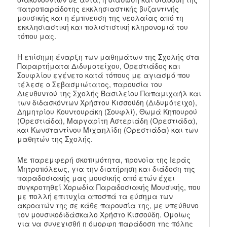
πατροπαράδοτης εκκλησιαστικής βυζαντινής
μουσικής και η έμπνευση της νεολαίας από τη
εκκλησιαστική και πολιστιστική κληρονομιά του
τόπου μας.
Η επίσημη έναρξη των μαθημάτων της Σχολής στα
Παραρτήματα Διδυμοτείχου, Ορεστιάδος και
Σουφλίου εγένετο κατά τόπους με αγιασμό που
τέλεσε ο Σεβασμιώτατος, παρουσία του
Διευθυντού της Σχολής Βασιλείου Παπαμιχαήλ και
των διδασκόντων Χρήστου Κισσούδη (Διδυμότειχο),
Δημητρίου Κουντουράκη (Σουφλί), Θωμά Κηπουρού
(Ορεστιάδα), Μαργαρίτη Αστεριάδη (Ορεστιάδα),
και Κωνσταντίνου Μιχαηλίδη (Ορεστιάδα) και των
μαθητών της Σχολής.
Με παρεμφερή σκοπιμότητα, προνοία της Ιεράς
Μητροπόλεως, για την διατήρηση και διάδοση της
παραδοσιακής μας μουσικής από ετών έχει
συγκροτηθεί Χορωδία Παραδοσιακής Μουσικής, που
με πολλή επιτυχία αποσπά τα εύσημα των
ακροατών της σε κάθε παρουσία της, με υπεύθυνο
τον μουσικοδιδάσκαλο Χρήστο Κισσούδη. Ομοίως
για να συνεχισθή η όμορφη παράδοση της πόλης