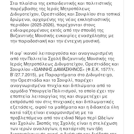
Στα πλαίσια της εκπαιδευτικής και πολιτιστικής
παρέμβασης της Ιεράς Μητροπόλεως
Διδυμοτείχου, Ορεστιάδος και Σουφλίου στα τοπικά
δρώμενα, αρχομένης της νέας εκκλησιαστικής
περιόδου (2025-2026), παρέχονται στους
ενδιαφερομένους εκτός από την σπουδή της
Βυζαντινής Μουσικής ευκαιρίες ενασχόλησης με
την παραδοσιακή και την έντεχνη μουσική.
Η αφ’ ικανού λειτουργούσα και αναγνωρισμένη
από την Πολιτεία Σχολή Βυζαντινής Μουσικής της
Ιεράς Μητροπόλεως Διδυμοτείχου, Ορεστιάδος και
Σουφλίου «ΙΩΑΝΝΗΣ ΔΑΜΑΣΚΗΝΟΣ» (Φ.Ε.Κ. 1577/τ.
Β΄/27.7.2015), με Παραρτήματα στο Διδυμότειχο,
την Ορεστιάδα και το Σουφλί, παρέχει
αναγνωρισμένα πτυχία και διπλώματα από το
αρμόδιο Υπουργείο Πολιτισμού, το οποίο έχει την
εποπτεία λειτουργίας της και συμμετέχει με
εκπρόσωπό του στις πτυχιακές και διπλωματικές
εξετάσεις, αφού τα μαθήματα και η διδακτέα ύλη
κατά τάξη είναι εναρμονισμένη με τα
προβλεπόμενα από τον ειδικό Νόμο περί Ωδείων
και Σχολών. Σκοπός της Σχολής είναι η στελέχωση
των ιερών αναλογίων, η κατάρτιση των ήδη
διακονούντων σε αυτά, η διάσωση και διάδοση της