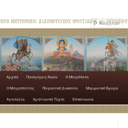
Αρχική
Πανηγύρεις Ναών
H Mητρόπολη
Ο Mητροπολίτης
Ποιμαντική Διακονία
Μορφωτικό Ίδρυμα
Αγιολογία
Χριστιανική Τέχνη
Επικοινωνία