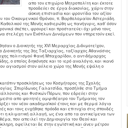
απο τον επιχώριο Μητροπολίτη και έκτοτε
προοδεύει σε έργα διακονίας, χάριν στην
άοκνη επιστασία και φροντίδα του αξίου
υ του Οικουμενικού Θρόνου, π. Βαρθολομαίου Αστεριάδη.
 Καθολικού της Μονής καθιερώθη ως πανήγυρις, καθ’ όσον
ονικά σκέπει, φρουρεί και προστατεύει όχι μόνο τους
να στελέχη των Ενόπλων Δυνάμεων που υπηρετούν εκεί.
ησαν ο Διοικητής της XVI Μεραρχίας Διδυμοτείχου,
ο Διοικητής της 3ης Ταξιαρχίας, ταξίαρχος Αθανάσιος
ρχης πολιτισμού Φανή Μπαχαρίδου, ο αντιδήμαρχος
ς, ο οποίος διηκόνησε και το ιερό αναλόγιο, και ικανό
του αγιασμού στον αύλειο χώρο της Μονής εψάλη ο
 κατόπιν προσκλήσεως του Κοσμήτορος της Σχολής
λογίας Σπυρίδωνος Γαλατσίδα, προσήλθε στο Τμήμα
άλλοντος και Φυσικών Πόρων, που εδρεύει στην
άμεστο απο φοιτητές αμφιθέατρο του Τμήματος τον
ρξει του νέου ακαδημαϊκού έτους και με θερμά λόγια
ές και τους ευχήθηκε πρόοδο και επιτυχία στις σπουδές
οτι η κλιματική αλλαγή, ως ένα απο τα αντικείμενα των
θέμα, που απειλεί την Δημιουργία του Θεού και
ληρη, οφείλεται δε στην εγωϊστική και άνευ μέτρου