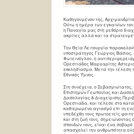
Καθηγουμένου της, Αρχιμανδρίτο
Ούτω η ημέρα των εγκαινίων του
η Παναγία μας στη μεθόριο διαχρ
ακρίτες αλλά και τα στρατευμέ
Την Θεία Λειτουργία παρακολούθ
υποστράτηγος Γεώργιος Βάσιος, 
Φωτεινόγλου, η αντιπεριφερειά
Ορεστιάδος Μαργαρίτης Αστεριάδη
εκκλησίασμα. Μετά την τέλεση 
Εθνικός Ύμνος.
Στη συνέχεια, ο Σεβασμιώτατος,
Επιστημών Γεωπονίας και Δασο
Δασολογίας & Διαχείρισης Περιβ
Ορεστιάδα, και τέλεσε στο κατ
καθιερωμένο αγιασμό επι τη ενά
υπεδέχθη τους πρωτοετείς φοιτητ
και στη ζωή τους, σημειώνοντας 
σπουδών τους, είναι ένα σοβαρό 
απασχολεί την ανθρωπότητα ολόκ