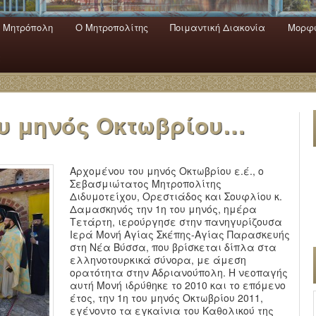
 Mητρόπολη
Ο Mητροπολίτης
Ποιμαντική Διακονία
Μορφω
ενο
εριεχόμενο
α
υ μηνός Οκτωβρίου…
Αρχομένου του μηνός Οκτωβρίου ε.έ., ο
Σεβασμιώτατος Μητροπολίτης
Διδυμοτείχου, Ορεστιάδος και Σουφλίου κ.
Δαμασκηνός την 1η του μηνός, ημέρα
Τετάρτη, ιερούργησε στην πανηγυρίζουσα
Ιερά Μονή Αγίας Σκέπης-Αγίας Παρασκευής
στη Νέα Βύσσα, που βρίσκεται δίπλα στα
ελληνοτουρκικά σύνορα, με άμεση
ορατότητα στην Αδριανούπολη. Η νεοπαγής
αυτή Μονή ιδρύθηκε το 2010 και το επόμενο
έτος, την 1η του μηνός Οκτωβρίου 2011,
εγένοντο τα εγκαίνια του Καθολικού της