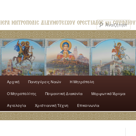
Αρχική
Πανηγύρεις Ναών
H Mητρόπολη
Ο Mητροπολίτης
Ποιμαντική Διακονία
Μορφωτικό Ίδρυμα
Αγιολογία
Χριστιανική Τέχνη
Επικοινωνία