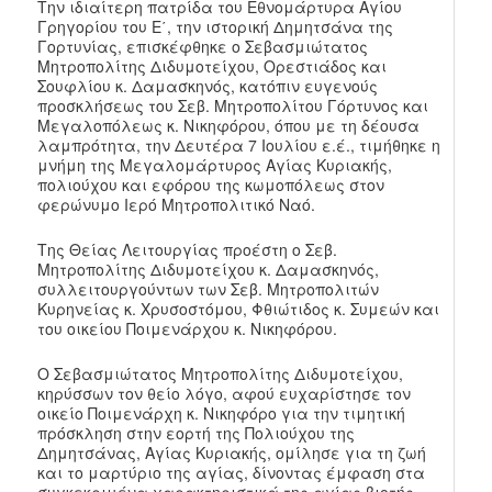
Την ιδιαίτερη πατρίδα του Εθνομάρτυρα Aγίου
Γρηγορίου του Ε΄, την ιστορική Δημητσάνα της
Γορτυνίας, επισκέφθηκε ο Σεβασμιώτατος
Μητροπολίτης Διδυμοτείχου, Ορεστιάδος και
Σουφλίου κ. Δαμασκηνός, κατόπιν ευγενούς
προσκλήσεως του Σεβ. Μητροπολίτου Γόρτυνος και
Μεγαλοπόλεως κ. Νικηφόρου, όπου με τη δέουσα
λαμπρότητα, την Δευτέρα 7 Ιουλίου ε.έ., τιμήθηκε η
μνήμη της Μεγαλομάρτυρος Αγίας Κυριακής,
πολιούχου και εφόρου της κωμοπόλεως στον
φερώνυμο Ιερό Μητροπολιτικό Ναό.
Της Θείας Λειτουργίας προέστη ο Σεβ.
Μητροπολίτης Διδυμοτείχου κ. Δαμασκηνός,
συλλειτουργούντων των Σεβ. Μητροπολιτών
Κυρηνείας κ. Χρυσοστόμου, Φθιώτιδος κ. Συμεών και
του οικείου Ποιμενάρχου κ. Νικηφόρου.
Ο Σεβασμιώτατος Μητροπολίτης Διδυμοτείχου,
κηρύσσων τον θείο λόγο, αφού ευχαρίστησε τον
οικείο Ποιμενάρχη κ. Νικηφόρο για την τιμητική
πρόσκληση στην εορτή της Πολιούχου της
Δημητσάνας, Αγίας Κυριακής, ομίλησε για τη ζωή
και το μαρτύριο της αγίας, δίνοντας έμφαση στα
συγκεκριμένα χαρακτηριστικά της αγίας βιοτής