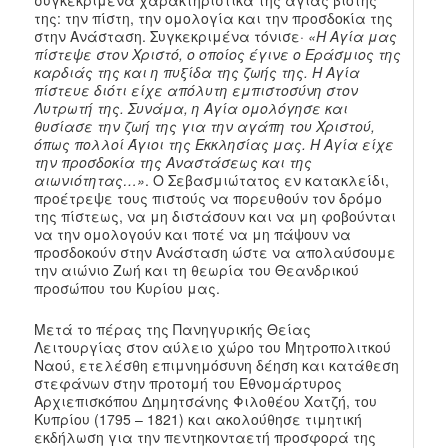
της: την πίστη, την ομολογία και την προσδοκία της
στην Ανάσταση. Συγκεκριμένα τόνισε·
«Η Αγία μας
πίστεψε στον Χριστό, ο οποίος έγινε ο Εράσμιος της
καρδιάς της και η πυξίδα της ζωής της. Η Αγία
πίστευε διότι είχε απόλυτη εμπιστοσύνη στον
Λυτρωτή της. Συνάμα, η Αγία ομολόγησε και
θυσίασε την ζωή της για την αγάπη του Χριστού,
όπως πολλοί Άγιοι της Εκκλησίας μας. Η Αγία είχε
την προσδοκία της Αναστάσεως και της
αιωνιότητας…»
. Ο Σεβασμιώτατος εν κατακλείδι,
προέτρεψε τους πιστούς να πορευθούν τον δρόμο
της πίστεως, να μη διστάσουν και να μη φοβούνται
να την ομολογούν και ποτέ να μη πάψουν να
προσδοκούν στην Ανάσταση ώστε να απολαύσουμε
την αιώνιο Ζωή και τη θεωρία του Θεανδρικού
προσώπου του Κυρίου μας.
Μετά το πέρας της Πανηγυρικής Θείας
Λειτουργίας στον αύλειο χώρο του Μητροπολιτκού
Ναού, ετελέσθη επιμνημόσυνη δέηση και κατάθεση
στεφάνων στην προτομή του Εθνομάρτυρος
Αρχιεπισκόπου Δημητσάνης Φιλοθέου Χατζή, του
Κυπρίου (1795 – 1821) και ακολούθησε τιμητική
εκδήλωση για την πεντηκονταετή προσφορά της