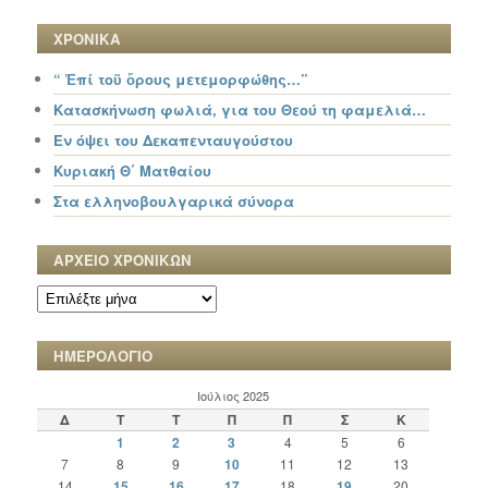
ΧΡΟΝΙΚΑ
“ Ἐπί τοῦ ὄρους μετεμορφώθης…”
Κατασκήνωση φωλιά, για του Θεού τη φαμελιά…
Εν όψει του Δεκαπενταυγούστου
Κυριακή Θ΄ Ματθαίου
Στα ελληνοβουλγαρικά σύνορα
ΑΡΧΕΙΟ ΧΡΟΝΙΚΩΝ
ΑΡΧΕΙΟ
ΧΡΟΝΙΚΩΝ
ΗΜΕΡΟΛΟΓΙΟ
Ιούλιος 2025
Δ
Τ
Τ
Π
Π
Σ
Κ
1
2
3
4
5
6
7
8
9
10
11
12
13
14
15
16
17
18
19
20