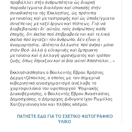
προβάλλει στὴν ἀνθρωπότητα ὡς διαρκῆ
παραδείγματα διαλόγου καί ὑπακοῆς στήν
συνοδικότητα τῆς Ἐκκλησίας, ὡς πρότυπα
μετανοίας καὶ μεταστροφῆς καί ὡς ὑποδείγματα
συνέπειας μεταξύ ἔργων καί πίστεως. Γιὰ νὰ
διαβεβαιώσει δι’ αὐτῶν, τοὺς ἀνθρώπους κάθε
ἐποχῆς, ὅτι ἐκεῖνο πού ἐπιβραβεύεται καὶ τελικὰ
ἐκεῖνο πού ἁγιάζει τὸν ἄνθρωπο, δὲν εἶναι ἡ
ἀναμαρτησία, -ἰδιότητα ἄλλωστε πού ἀνήκει μόνο
στὸν Θεό- ἀλλὰ ἡ εἰλικρινὴς καὶ ἔμπρακτη
μετάνοια καὶ ἡ ἀλλαγὴ φρονήματος καὶ τρόπου
ζωῆς, ὅπως ἔπραξαν καί οἱ δύο αὐτοί Ἀπόστολοι…»
Εκκλησιάσθησαν ο Βουλευτής Έβρου Χρήστος
Δερμετζόπουλος, ο οποίος με τον σημερινό
κυβερνητικό ανασχηματισμό ανέλαβε το
χαρτοφυλάκιο του υφυπουργού Ψηφιακής
Διακυβέρνησης, ο Βουλευτής Έβρου Αναστάσιος
Δημοσχάκης, ο Δήμαρχος Διδυμοτείχου Ρωμύλος
Χατζηγιάννογλου και πλήθος κόσμου.
ΠΑΤΗΣΤΕ ΕΔΩ ΓΙΑ ΤΟ ΣΧΕΤΙΚΟ ΦΩΤΟΓΡΑΦΙΚΟ
ΥΛΙΚΟ