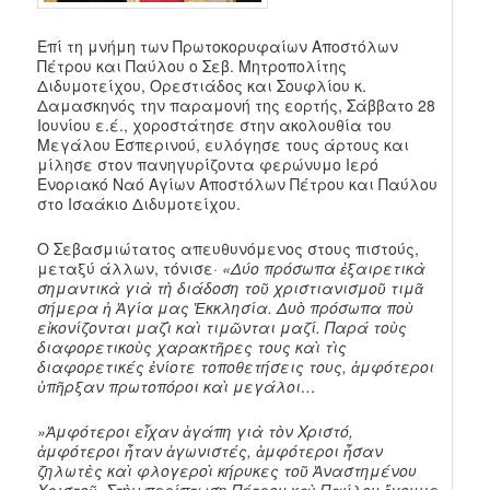
Επί τη μνήμη των Πρωτοκορυφαίων Αποστόλων
Πέτρου και Παύλου ο Σεβ. Μητροπολίτης
Διδυμοτείχου, Ορεστιάδος και Σουφλίου κ.
Δαμασκηνός την παραμονή της εορτής, Σάββατο 28
Ιουνίου ε.έ., χοροστάτησε στην ακολουθία του
Μεγάλου Εσπερινού, ευλόγησε τους άρτους και
μίλησε στον πανηγυρίζοντα φερώνυμο Ιερό
Ενοριακό Ναό Αγίων Αποστόλων Πέτρου και Παύλου
στο Ισαάκιο Διδυμοτείχου.
Ο Σεβασμιώτατος απευθυνόμενος στους πιστούς,
μεταξύ άλλων, τόνισε·
«Δύο πρόσωπα ἐξαιρετικὰ
σημαντικὰ γιὰ τὴ διάδοση τοῦ χριστιανισμοῦ τιμᾶ
σήμερα ἡ Ἁγία μας Ἐκκλησία. Δυὸ πρόσωπα ποὺ
εἰκονίζονται μαζὶ καὶ τιμῶνται μαζί. Παρά τοὺς
διαφορετικοὺς χαρακτῆρες τους καὶ τὶς
διαφορετικές ἐνίοτε τοποθετήσεις τους, ἀμφότεροι
ὑπῆρξαν πρωτοπόροι καὶ μεγάλοι…
»Ἀμφότεροι εἶχαν ἀγάπη γιὰ τὸν Χριστό,
ἀμφότεροι ἦταν ἀγωνιστές, ἀμφότεροι ἦσαν
ζηλωτὲς καὶ φλογεροὶ κήρυκες τοῦ Ἀναστημένου
Χριστοῦ. Στὴν περίπτωση Πέτρου καὶ Παύλου ἔχουμε