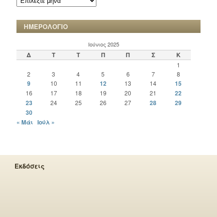
ΧΡΟΝΙΚΩΝ
ΗΜΕΡΟΛΟΓΙΟ
Ιούνιος 2025
Δ
Τ
Τ
Π
Π
Σ
Κ
1
2
3
4
5
6
7
8
9
10
11
12
13
14
15
16
17
18
19
20
21
22
23
24
25
26
27
28
29
30
« Μάι
Ιούλ »
Εκδόσεις