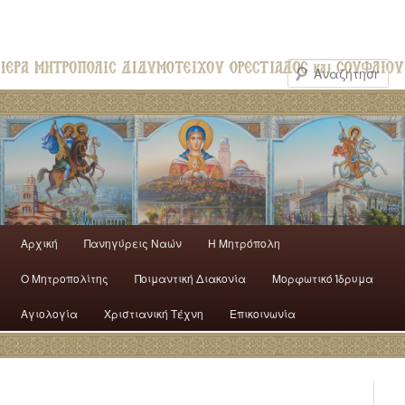
Αρχική
Πανηγύρεις Ναών
H Mητρόπολη
Ο Mητροπολίτης
Ποιμαντική Διακονία
Μορφωτικό Ίδρυμα
Αγιολογία
Χριστιανική Τέχνη
Επικοινωνία