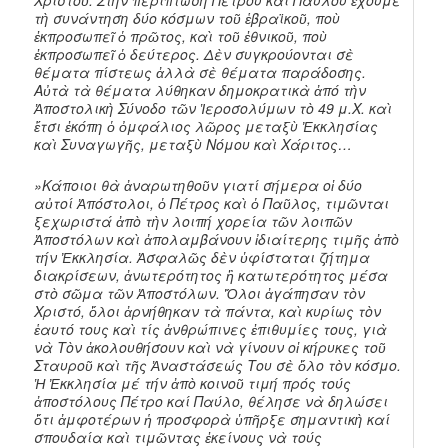
τὴ συνάντηση δύο κόσμων τοῦ ἑβραϊκοῦ, ποὺ
ἐκπροσωπεῖ ὁ πρῶτος, καὶ τοῦ ἐθνικοῦ, ποὺ
ἐκπροσωπεῖ ὁ δεύτερος. Δὲν συγκρούονται σὲ
θέματα πίστεως ἀλλὰ σὲ θέματα παράδοσης.
Αὐτὰ τὰ θέματα λύθηκαν δημοκρατικὰ ἀπό τὴν
Ἀποστολικὴ Σύνοδο τῶν Ἱεροσολύμων τὸ 49 μ.Χ. καὶ
ἔτσι ἐκόπη ὁ ὀμφάλιος λῶρος μεταξὺ Ἐκκλησίας
καὶ Συναγωγῆς, μεταξὺ Νόμου καὶ Χάριτος…
»Κάποιοι θὰ ἀναρωτηθοῦν γιατί σήμερα οἱ δύο
αὐτοί Ἀπόστολοι, ὁ Πέτρος καὶ ὁ Παῦλος, τιμῶνται
ξεχωριστά ἀπὸ τὴν λοιπή χορεία τῶν λοιπῶν
Ἀποστόλων καὶ ἀπολαμβάνουν ἰδιαίτερης τιμῆς ἀπὸ
τήν Ἐκκλησία. Ἀσφαλῶς δὲν ὑφίσταται ζήτημα
διακρίσεων, ἀνωτερότητος ἢ κατωτερότητος μέσα
στὸ σῶμα τῶν Ἀποστόλων. Ὅλοι ἀγάπησαν τὸν
Χριστό, ὅλοι ἀρνήθηκαν τὰ πάντα, καὶ κυρίως τὸν
ἑαυτό τους καὶ τίς ἀνθρώπινες ἐπιθυμίες τους, γιὰ
νὰ Τὸν ἀκολουθήσουν καὶ νὰ γίνουν οἱ κήρυκες τοῦ
Σταυροῦ καὶ τῆς Ἀναστάσεώς Του σὲ ὅλο τὸν κόσμο.
Ἡ Ἐκκλησία μέ τήν ἀπὸ κοινοῦ τιμή πρός τούς
ἀποστόλους Πέτρο καί Παύλο, θέλησε νὰ δηλώσει
ὅτι ἀμφοτέρων ἡ προσφορὰ ὑπῆρξε σημαντικὴ καί
σπουδαία καὶ τιμῶντας ἐκείνους νὰ τούς