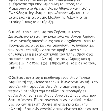
εξέφρασε την ευγνωμοσύνη του προς τον
Μακαριώτατο Αρχιεπίσκοπο Αθηνών και πάσης
Ελλάδος κ. Ιερώνυμο, την «Αποστολή» και την
Εταιρεία «Διαμαντής Μασούτης Α.Ε.» για τη
σταθερή τους υποστήριξη.
Ο κ. Δήμτσας μαζί με τον Σεβασμιώτατο κ.
Δαμασκηνό είχαν την ευκαιρία να συνομιλήσουν
με ακριτικές οικογένειες που ενισχύονται από το
πρόγραμμα αυτό και να ακούσουν τις δυσκολίες
που αντιμετωπίζουν και τα προβλήματα που
δημιουργεί η μετανάστευση του πληθυσμού στα
αστικά κέντρα, η έλλειψη απασχόλησης και η
ακρίβεια, η οποία έχει επιβαρύνει το βιοτικό τους
επίπεδο.
Ο Σεβασμιώτατος απευθυνόμενος στον Γενικό
Διευθυντή της «Αποστολής» κ. Κωνσταντίνο Δήμτσα
τόνισε· «Η παρουσία σας στην ακριτική μας
περιοχή στηρίζει την ελπίδα και προσφέρει
ουσιαστική βοήθεια στους συνανθρώπους μας που
δοκιμάζονται. Είναι αναγκαίο να ενωθούμε όλοι
για να αντιμετωπίσουμε τη φτώχεια και την
έλλειψη βασικών αγαθών, που γίνεται ολοένα και