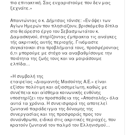
πιο επιτακτική. Σας ευχαριστούμε που δεν μας
ξεχνάτε.»
Απαντώντας ο κ. Δήμτσας τόνισε: «Εν όψει των
Αγίων Ημερών που πλησιάζουν, βρισκόμεθα δίπλα
στο θεάρεστο έργο του Σεβασμιωτάτου κ.
Δαμασκηνού, στηρίζοντας έμπρακτα τις ανάγκες
τής ακριτικής αυτής περιοχής. Γινόμαστε
συγκάτοικοι στα προβλήματά τους, προσφέροντας
ό,τι μπορούμε με στόχο να αναβαθμίσουμε την
ποιότητα της ζωής τους και να μοιράσουμε
ελπίδα…
»Η συμβολή της
εταιρείας «Διαμαντής Μασούτης Α.Ε.» είναι
εξίσου πολύτιμη και αξιοσημείωτη, καθώς με
συνέπεια και αίσθημα κοινωνικής ευθύνης
υποστηρίζει την προσπάθεια της «Αποστολής» όλα
αυτά τα χρόνια. Η συνεισφορά της αποτελεί
ζωντανό παράδειγμα της δύναμης της
συνεργασίας και της προσφοράς προς τον
συνάνθρωπο, ειδικά στις ακριτικές περιοχές, που
κρατούν ζωντανό τον παλμό του Ελληνισμού…