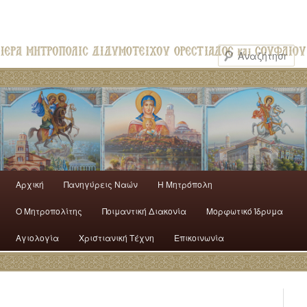
Αρχική
Πανηγύρεις Ναών
H Mητρόπολη
Ο Mητροπολίτης
Ποιμαντική Διακονία
Μορφωτικό Ίδρυμα
Αγιολογία
Χριστιανική Τέχνη
Επικοινωνία