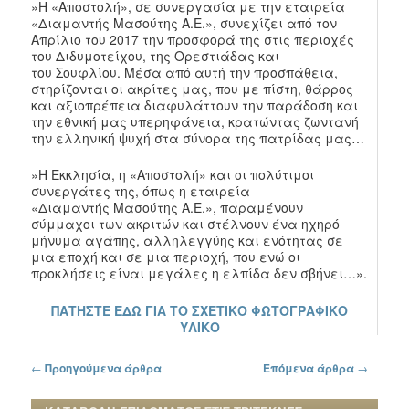
»Η «Αποστολή», σε συνεργασία με την εταιρεία
«Διαμαντής Μασούτης Α.Ε.», συνεχίζει από τον
Απρίλιο του 2017 την προσφορά της στις περιοχές
του Διδυμοτείχου, της Ορεστιάδας και
του Σουφλίου. Μέσα από αυτή την προσπάθεια,
στηρίζονται οι ακρίτες μας, που με πίστη, θάρρος
και αξιοπρέπεια διαφυλάττουν την παράδοση και
την εθνική μας υπερηφάνεια, κρατώντας ζωντανή
την ελληνική ψυχή στα σύνορα της πατρίδας μας…
»Η Εκκλησία, η «Αποστολή» και οι πολύτιμοι
συνεργάτες της, όπως η εταιρεία
«Διαμαντής Μασούτης Α.Ε.», παραμένουν
σύμμαχοι των ακριτών και στέλνουν ένα ηχηρό
μήνυμα αγάπης, αλληλεγγύης και ενότητας σε
μια εποχή και σε μια περιοχή, που ενώ οι
προκλήσεις είναι μεγάλες η ελπίδα δεν σβήνει…».
ΠΑΤΗΣΤΕ ΕΔΩ ΓΙΑ ΤΟ ΣΧΕΤΙΚΟ ΦΩΤΟΓΡΑΦΙΚΟ
ΥΛΙΚΟ
Πλοήγηση στα άρθρα
←
Προηγούμενα άρθρα
Επόμενα άρθρα
→