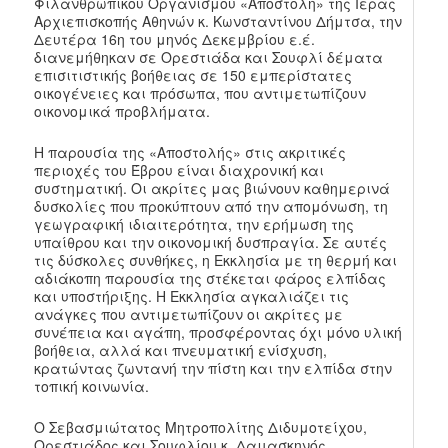
Φιλανθρωπικού Οργανισμού «Αποστολή» της Ιεράς
Αρχιεπισκοπής Αθηνών κ. Κωνσταντίνου Δήμτσα, την
Δευτέρα 16η του μηνός Δεκεμβρίου ε.έ.
διανεμήθηκαν σε Ορεστιάδα και Σουφλί δέματα
επισιτιστικής βοήθειας
σε 150 εμπερίστατες
οικογένειες και πρόσωπα, που αντιμετωπίζουν
οικονομικά προβλήματα.
Η παρουσία της «Αποστολής» στις ακριτικές
περιοχές του Έβρου είναι διαχρονική και
συστηματική. Οι ακρίτες μας βιώνουν καθημερινά
δυσκολίες που προκύπτουν από την απομόνωση, τη
γεωγραφική ιδιαιτερότητα, την ερήμωση της
υπαίθρου και την οικονομική δυσπραγία. Σε αυτές
τις δύσκολες συνθήκες, η Εκκλησία με τη θερμή και
αδιάκοπη παρουσία της στέκεται φάρος ελπίδας
και υποστήριξης. Η Εκκλησία αγκαλιάζει τις
ανάγκες που αντιμετωπίζουν οι ακρίτες με
συνέπεια και αγάπη, προσφέροντας όχι μόνο υλική
βοήθεια, αλλά και πνευματική ενίσχυση,
κρατώντας ζωντανή την πίστη και την ελπίδα στην
τοπική κοινωνία.
Ο Σεβασμιώτατος Μητροπολίτης Διδυμοτείχου,
Ορεστιάδος και Σουφλίου κ. Δαμασκηνός