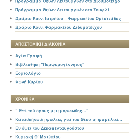
Πρόγραμμα Θείων Λειτουργιών στο Διδυμότειχο
Πρόγραμμα Θείων Λειτουργιών στο Σουφλί
Ωράριο Κοιν. Ιατρείου – Φαρμακείου Ορεστιάδος
Ωράριο Κοιν. Φαρμακείου Διδυμοτείχου
ΑΠΟΣΤΟΛΙΚΗ ΔΙΑΚΟΝΙΑ
Αγία Γραφή
Βιβλιοθήκη “Πορφυρογέννητος”
Εορτολόγιο
Φωνή Κυρίου
ΧΡΟΝΙΚΑ
“ Ἐπί τοῦ ὄρους μετεμορφώθης…”
Κατασκήνωση φωλιά, για του Θεού τη φαμελιά…
Εν όψει του Δεκαπενταυγούστου
Κυριακή Θ΄ Ματθαίου