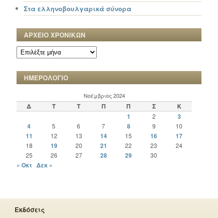
Στα ελληνοβουλγαρικά σύνορα
ΑΡΧΕΙΟ ΧΡΟΝΙΚΩΝ
ΑΡΧΕΙΟ
ΧΡΟΝΙΚΩΝ
ΗΜΕΡΟΛΟΓΙΟ
Νοέμβριος 2024
Δ
Τ
Τ
Π
Π
Σ
Κ
1
2
3
4
5
6
7
8
9
10
11
12
13
14
15
16
17
18
19
20
21
22
23
24
25
26
27
28
29
30
« Οκτ
Δεκ »
Εκδόσεις