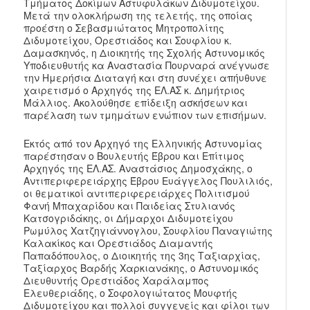
Τμήματος Δοκίμων Αστυφυλάκων Διδυμοτείχου.
Μετά την ολοκλήρωση της τελετής, της οποίας
προέστη ο Σεβασμιώτατος Μητροπολίτης
Διδυμοτείχου, Ορεστιάδος και Σουφλίου κ.
Δαμασκηνός, η Διοικητής της Σχολής Αστυνομικός
Υποδιευθυτής κα Αναστασία Πουρναρά ανέγνωσε
την Ημερήσια Διαταγή και στη συνέχει απήυθυνε
χαιρετισμό ο Αρχηγός της ΕΛ.ΑΣ κ. Δημήτριος
Μάλλιος. Ακολούθησε επίδειξη ασκήσεων και
παρέλαση των τμημάτων ενώπιον των επισήμων.
Εκτός από τον Αρχηγό της Ελληνικής Αστυνομίας
παρέστησαν ο Βουλευτής Έβρου και Επίτιμος
Αρχηγός της ΕΛ.ΑΣ. Αναστάσιος Δημοσχάκης, ο
Αντιπεριφερειάρχης Έβρου Ευάγγελος Πουλιλιός,
οι θεματικοί αντιπεριφερειάρχες Πολιτισμού
Φανή Μπαχαρίδου και Παιδείας Στυλιανός
Κατσογριδάκης, οι Δήμαρχοι Διδυμοτείχου
Ρωμύλος Χατζηγιάννογλου, Σουφλίου Παναγιώτης
Καλακίκος και Ορεστιάδος Διαμαντής
Παπαδόπουλος, ο Διοικητής της 3ης Ταξιαρχίας,
Ταξίαρχος Βαρδής Χαρκιανάκης, ο Αστυνομικός
Διευθυντής Ορεστιάδος Χαράλαμπος
Ελευθεριάδης, ο Σοφολογιώτατος Μουφτής
Διδυμοτείχου και πολλοί συγγενείς και φίλοι των