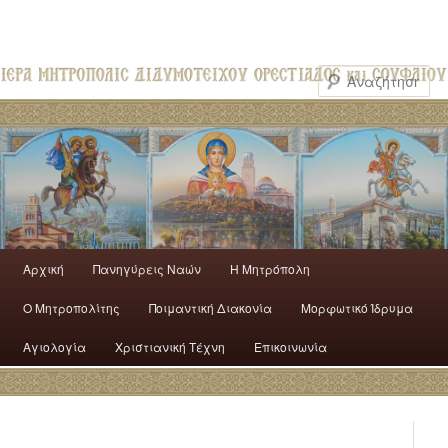
Αρχική
Πανηγύρεις Ναών
H Mητρόπολη
Ο Mητροπολίτης
Ποιμαντική Διακονία
Μορφωτικό Ίδρυμα
Αγιολογία
Χριστιανική Τέχνη
Επικοινωνία