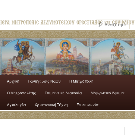
Αρχική
Πανηγύρεις Ναών
H Mητρόπολη
Ο Mητροπολίτης
Ποιμαντική Διακονία
Μορφωτικό Ίδρυμα
Αγιολογία
Χριστιανική Τέχνη
Επικοινωνία