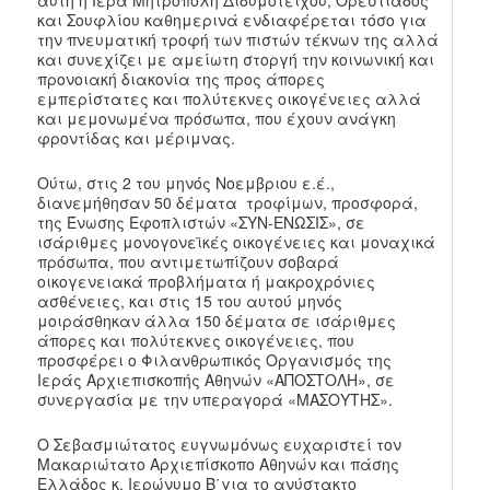
αυτή η Ιερά Μητρόπολη Διδυμοτείχου, Ορεστιάδος
και Σουφλίου καθημερινά ενδιαφέρεται τόσο για
την πνευματική τροφή των πιστών τέκνων της αλλά
και συνεχίζει με αμείωτη στοργή την κοινωνική και
προνοιακή διακονία της προς άπορες
εμπερίστατες και πολύτεκνες οικογένειες αλλά
και μεμονωμένα πρόσωπα, που έχουν ανάγκη
φροντίδας και μέριμνας.
Ούτω, στις 2 του μηνός Νοεμβριου ε.έ.,
διανεμήθησαν 50 δέματα τροφίμων, προσφορά,
της Ένωσης Εφοπλιστών «ΣΥΝ-ΕΝΩΣΙΣ», σε
ισάριθμες μονογονεϊκές οικογένειες και μοναχικά
πρόσωπα, που αντιμετωπίζουν σοβαρά
οικογενειακά προβλήματα ή μακροχρόνιες
ασθένειες, και στις 15 του αυτού μηνός
μοιράσθηκαν άλλα 150 δέματα σε ισάριθμες
άπορες και πολύτεκνες οικογένειες, που
προσφέρει ο Φιλανθρωπικός Οργανισμός της
Ιεράς Αρχιεπισκοπής Αθηνών «ΑΠΟΣΤΟΛΗ», σε
συνεργασία με την υπεραγορά «ΜΑΣΟΥΤΗΣ».
Ο Σεβασμιώτατος ευγνωμόνως ευχαριστεί τον
Μακαριώτατο Αρχιεπίσκοπο Αθηνών και πάσης
Ελλάδος κ. Ιερώνυμο Β΄για το ανύστακτο