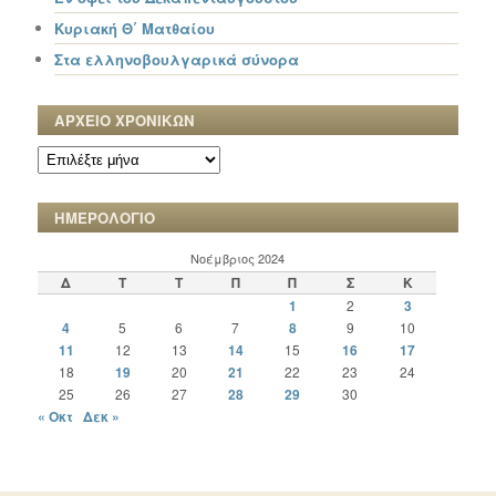
Κυριακή Θ΄ Ματθαίου
Στα ελληνοβουλγαρικά σύνορα
ΑΡΧΕΙΟ ΧΡΟΝΙΚΩΝ
ΑΡΧΕΙΟ
ΧΡΟΝΙΚΩΝ
ΗΜΕΡΟΛΟΓΙΟ
Νοέμβριος 2024
Δ
Τ
Τ
Π
Π
Σ
Κ
1
2
3
4
5
6
7
8
9
10
11
12
13
14
15
16
17
18
19
20
21
22
23
24
25
26
27
28
29
30
« Οκτ
Δεκ »