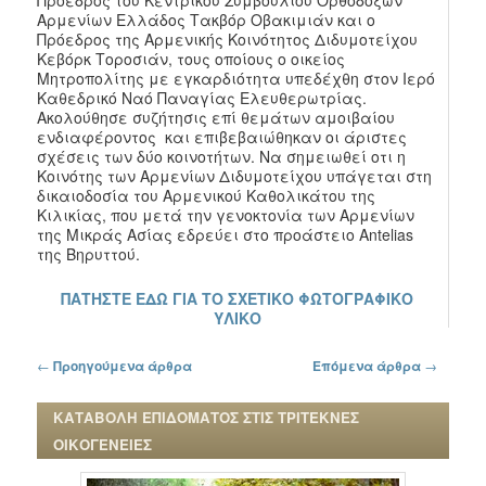
Αρμενίων Ελλάδος Τακβόρ Οβακιμιάν και ο
Πρόεδρος της Αρμενικής Κοινότητος Διδυμοτείχου
Κεβόρκ Τοροσιάν, τους οποίους ο οικείος
Μητροπολίτης με εγκαρδιότητα υπεδέχθη στον Ιερό
Καθεδρικό Ναό Παναγίας Ελευθερωτρίας.
Ακολούθησε συζήτησις επί θεμάτων αμοιβαίου
ενδιαφέροντος και επιβεβαιώθηκαν οι άριστες
σχέσεις των δύο κοινοτήτων. Να σημειωθεί οτι η
Κοινότης των Αρμενίων Διδυμοτείχου υπάγεται στη
δικαιοδοσία του Αρμενικού Καθολικάτου της
Κιλικίας, που μετά την γενοκτονία των Αρμενίων
της Μικράς Ασίας εδρεύει στο προάστειο Antelias
της Βηρυττού.
ΠΑΤΗΣΤΕ ΕΔΩ ΓΙΑ ΤΟ ΣΧΕΤΙΚΟ ΦΩΤΟΓΡΑΦΙΚΟ
ΥΛΙΚΟ
Πλοήγηση στα άρθρα
←
Προηγούμενα άρθρα
Επόμενα άρθρα
→
ΚΑΤΑΒΟΛΗ ΕΠΙΔΟΜΑΤΟΣ ΣΤΙΣ ΤΡΙΤΕΚΝΕΣ
ΟΙΚΟΓΕΝΕΙΕΣ