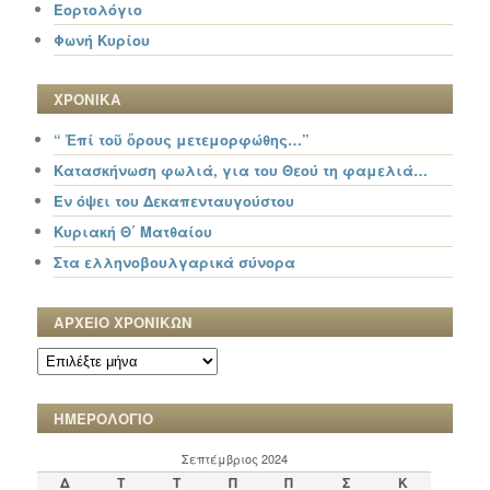
Εορτολόγιο
Φωνή Κυρίου
ΧΡΟΝΙΚΑ
“ Ἐπί τοῦ ὄρους μετεμορφώθης…”
Κατασκήνωση φωλιά, για του Θεού τη φαμελιά…
Εν όψει του Δεκαπενταυγούστου
Κυριακή Θ΄ Ματθαίου
Στα ελληνοβουλγαρικά σύνορα
ΑΡΧΕΙΟ ΧΡΟΝΙΚΩΝ
ΑΡΧΕΙΟ
ΧΡΟΝΙΚΩΝ
ΗΜΕΡΟΛΟΓΙΟ
Σεπτέμβριος 2024
Δ
Τ
Τ
Π
Π
Σ
Κ