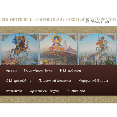
Αρχική
Πανηγύρεις Ναών
H Mητρόπολη
Ο Mητροπολίτης
Ποιμαντική Διακονία
Μορφωτικό Ίδρυμα
Αγιολογία
Χριστιανική Τέχνη
Επικοινωνία