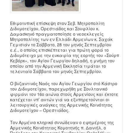
Εθιμοτυπική επίσκεψη στον Σεβ. Μητροπολίτη
Διδυμοτείχου, Ορεστιάδος και Σουφλίου κ.
Δαμασκηνό πραγματοποίησε ο νεοεκλεγείς
Μητροπολίτης των εν Ελλάδι Αρμενίων κ. Σαχάκ
Γεμισιάν το Σάββατο, 28 του μηνός Σεπτεμβρίου
ε.έ., ο οποίος επισκέπτεται για πρώτη φορά το
Διδυμότειχο με την ευκαιρία της εορτής του «Σούρπ
Κεβόρκ», του Αγίου Γεωργίου δηλαδή, η μνήμη του
οποίου από την Αρμενική Εκκλησία τιμάται το
τελευταίο Σάββατο του μηνός Σεπτεμβρίου.
Ο βυζαντινός Ναός του Αγίου Γεωργίου στό Κάστρο
του Διδυμοτείχου, παρεχωρήθη με Σουλτανικό
φιρμάνι τον 16ο αιώνα στούς Αρμενίους και έκτοτε
κατέχεται υπ’ αυτών γιά να εξυπηρετούνται οι
λειτουργικές ανάγκες της Αρμενικής Κοινότητος
Διδυμοτείχου – Ορεστιάδος.
Τον Αρμένιο κληρικό συνώδευαν ο εφημέριος της
Αρμενικής Κοινότητας Κομοτηνής π. Δανιήλ, ο
Πρόεδρος του Κεντρικού Συμβουλίου Ορθοδόξων