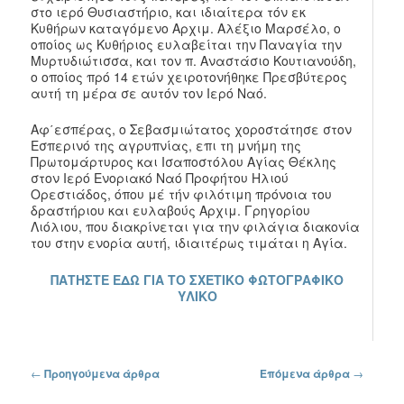
στο ιερό Θυσιαστήριο, και ιδιαίτερα τόν εκ
Κυθήρων καταγόμενο Αρχιμ. Αλέξιο Μαρσέλο, ο
οποίος ως Κυθήριος ευλαβείται την Παναγία την
Μυρτυδιώτισσα, και τον π. Αναστάσιο Κουτιανούδη,
ο οποίος πρό 14 ετών χειροτονήθηκε Πρεσβύτερος
αυτή τη μέρα σε αυτόν τον Ιερό Ναό.
Αφ΄εσπέρας, ο Σεβασμιώτατος χοροστάτησε στον
Εσπερινό της αγρυπνίας, επι τη μνήμη της
Πρωτομάρτυρος και Ισαποστόλου Αγίας Θέκλης
στον Ιερό Ενοριακό Ναό Προφήτου Ηλιού
Ορεστιάδος, όπου μέ τήν φιλότιμη πρόνοια του
δραστήριου και ευλαβούς Αρχιμ. Γρηγορίου
Λιόλιου, που διακρίνεται για την φιλάγια διακονία
του στην ενορία αυτή, ιδιαιτέρως τιμάται η Αγία.
ΠΑΤΗΣΤΕ ΕΔΩ ΓΙΑ ΤΟ ΣΧΕΤΙΚΟ ΦΩΤΟΓΡΑΦΙΚΟ
ΥΛΙΚΟ
Πλοήγηση στα άρθρα
←
Προηγούμενα άρθρα
Επόμενα άρθρα
→