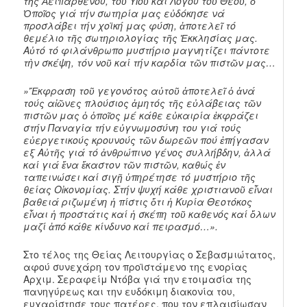
τῆς Ἀειπαρθένου, τοῦ Υἱοῦ καί Λόγου τοῦ Θεοῦ, ὁ
Ὁποῖος γιά τήν σωτηρία μας εὐδόκησε νά
προσλάβει τήν χοϊκή μας φύση, ἀποτελεῖ τό
θεμέλιο τῆς σωτηριολογίας τῆς Ἐκκλησίας μας.
Αὐτό τό φιλάνθρωπο μυστήριο μαγνητίζει πάντοτε
τὴν σκέψη, τόν νοῦ καί τήν καρδία τῶν πιστῶν μας…
»Ἔκφραση τοῦ γεγονότος αὐτοῦ ἀποτελεῖ ὁ ἀνά
τούς αἰῶνες πλούσιος ἀμητός τῆς εὐλάβειας τῶν
πιστῶν μας ὁ ὁποῖος μέ κάθε εὐκαιρία ἐκφράζει
στήν Παναγία τήν εὐγνωμοσύνη του γιά τούς
εὐεργετικούς κρουνούς τῶν δωρεῶν πού ἐπήγασαν
εξ Αὐτῆς γιά τό ἀνθρώπινο γένος συλλήβδην, ἀλλά
καί γιά ἕνα ἕκαστον τῶν πιστῶν, καθώς ἐν
ταπεινώσει καί σιγῇ ὑπηρέτησε τό μυστήριο τῆς
θείας Οἰκονομίας. Στήν ψυχή κάθε χριστιανοῦ εἶναι
βαθειά ριζωμένη ἡ πίστις ὅτι ἡ Κυρία Θεοτόκος
εἶναι ἡ προστάτις καί ἡ σκέπη τοῦ καθενός καί ὅλων
μαζί ἀπό κάθε κίνδυνο καί πειρασμό…».
Στο τέλος της Θείας Λειτουργίας ο Σεβασμιώτατος,
αφού συνεχάρη τον προϊστάμενο της ενορίας
Αρχιμ. Σεραφείμ Ντόβα γιά την ετοιμασία της
πανηγύρεως και την ευδόκιμη διακονία του,
ευχαρίστησε τους πατέρες, που τον επλαισίωσαν