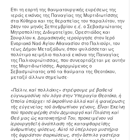
Επι τη εορτή της θαυματουργικής ευρέσεως της
ιεράς εικόνος της Παναγίας της Μυρτιδιωτίσσης
στα Κύθηρα και της θεραπείας του παραλύτου, την
24ην του μηνός Σεπτεμβρίου ε.έ. ο Σεβασμιώτατος
Μητροπολίτης Διδυμοτείχου, Ορεστιάδος και
Σουφλίου κ. Δαμασκηνός ιερούργησε στον Ιερό
Ενοριακό Ναό Αγίου Αθανασίου στο Παλιούρι, του
τέως Δήμου Μεταξάδων, όπου φυλάσσεται ως
πολύτιμο κειμήλιο παλαιά εικόνα της Παναγίας
της Παλιουριώτισσας, που συνεορτάζεται με αυτήν
της Μυρτιδιωτίσσης. Αφορμώμενος ο
Σεβασμιώτατος από τα θαύματα της Θεοτόκου,
μεταξύ άλλων σημείωσε·
«Πάλιν, καί πολλάκις» στρέφουμε μέ βαθειά
εὐγνωμοσύνη τόν λόγο στην Ὑπεραγία Θεοτόκο, ἡ
Ὁποία ὑπάρχει τό ἀκροθίνιο ἀλλά καί ἡ φανέρωσις
τῆς εὐγενείας τοῦ ἀνθρωπίνου γένους. Εἶναι Ἐκείνη
ποὺ προσεφέρθη στόν Δημιουργό καί Πλάστη καί
Θεό μας ὡς κατοικητήριό Του, προκειμένου νά
ἱερουργηθεῖ ἡ ἀνάπλαση τῆς καταφθαρείσης
ἀνθρωπίνης φύσεως. Αὐτό τό ὑπέρλογο μυστήριο
τῆς ἀφράστου σαρκώσεως, στήν ἄσπιλο γαστέρα