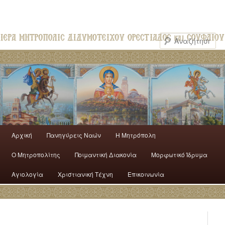
Αρχική
Πανηγύρεις Ναών
H Mητρόπολη
Ο Mητροπολίτης
Ποιμαντική Διακονία
Μορφωτικό Ίδρυμα
Αγιολογία
Χριστιανική Τέχνη
Επικοινωνία