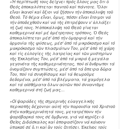
»Ἡ περίπτωσή τους δείχνει πρός ὅλους μας ὅτι ὁ
Θεός ἀποκαλύπτεται παντοῦ καί πάντοτε. Ὅλοι
εἶναι ἱκανοί καί ἄξιοι νά ζήσουν τήν ἀποκάλυψη τοῦ
Θεοῦ. Τό θέμα εἶναι, ὅμως, πόσοι εἶναι ἕτοιμοι νά
τήν ἀποδεχθοῦν καί νά τῆς ἐπιτρέψουν ν’ ἀλλάξει
τή ζωή τους. Ἡ ἀποκάλυψη τοῦ Θεοῦ γίνεται
καθημερινά καί μέ ἀμέτρητους τρόπους. Ὁ Θεός
ἀποκαλύπτεται μέσ’ ἀπό τήν ὀμορφιά καί τήν
ἁρμονία τῆς φύσεως, μέσ’ ἀπό τό μικρόκοσμο καί τό
μακρόκοσμο τῶν πλασμάτων Του, μέσ’ ἀπό τή χάρη
καί τίς εὐλογίες τῆς λατρείας καί τῶν μυστηρίων
τῆς Ἐκκλησίας Του, μέσ’ ἀπό τά μικρά ἤ μεγάλα
γεγονότα τῆς καθημερινότητας, πού οἱ ἄνθρωποι τά
ὀνομάζουν συμπτώσεις, μέσ’ ἀπό τά ἄπειρα δῶρα
Του, πού τά συνηθίσαμε καί τά θεωροῦμε
δεδομένα, μέσ’ ἀπό τά βλέμματα, τά χαμόγελα
καί τά αἰσθήματα ὅλων αὐτῶν πού συναντᾶμε
καθημερινά στή ζωή μας…
»Οἱ ψαράδες τῆς σημερινῆς εὐαγγελικῆς
περικοπῆς δέχονται αὐτή τήν παρουσία τοῦ Χριστοῦ
στήν καθημερινότητά τους, μετατρέπουν τήν
ψαρόβαρκά τους σέ ἄμβωνα, γιά νά κηρύξει ὁ
Θεῖος Διδάσκαλος καί ἀποφασίζουν νά κάνουν
ὑπακοή σέ ὅ,τι καί ἄν τούς ζητήσει. Ἐκεῖνος τούς