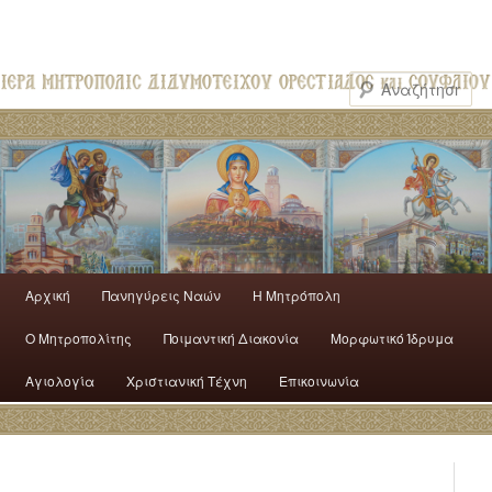
Αρχική
Πανηγύρεις Ναών
H Mητρόπολη
Ο Mητροπολίτης
Ποιμαντική Διακονία
Μορφωτικό Ίδρυμα
Αγιολογία
Χριστιανική Τέχνη
Επικοινωνία