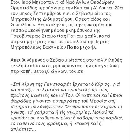
Στον Ιερό Μητροπολιτικό Ναό Αγίων Θεοδώρων
Ορεστιάδος ιερούργησε την Κυριακή Α΄ Λουκά, 22α
του μηνός Σεπτεμβρίου ε.έ. ο Σεβασμιώτατος
Μητροπολίτης Διδυμοτείχου, Ορεστιάδος και
Σουφλίου κ. Δαμασκηνός, με την ευκαιρία του
τεσσαρακονθηνθημέρου μνημόσυνου της
Πρεσβυτέρας Σταματίας Παπαμιχαήλ, κατά
σάρκα μητέρας του Πρωτοψάλτου της Ιεράς
Μητροπόλεως Βασιλείου Παπαμιχαήλ.
Απευθυνόμενος ο Σεβασμιώτατος στο πολυπληθές
εκκλησίασμα και ερμηνεύοντας την ευαγγελική
περικοπή, μεταξύ άλλων, τόνισε·
«Στή λίμνη τῆς Γεννησαρέτ ἔρχεται ὁ Κύριος, γιά
νά διδάξει τό λαό καί νά προσκαλέσει τούς
πρώτους μαθητές κοντά Του.
Οἱ ταπεινοί καί ἁπλοῖ
ψαράδες γίνονται συνεργάτες τοῦ Μεσσία στή
σωτηρία τῶν ἀνθρώπων. Ὡς προσόντα δέν ἔχουν τή
γνώση, τά χρήματα ἤ τίς γνωριμίες. Μοναδικό
προσόν πού διαθέτουν εἶναι ἡ καθαρή τους καρδιά,
τό ταπεινό τους φρόνημα, ἡ ὑπακοή καί ἡ
ἁπλότητα…