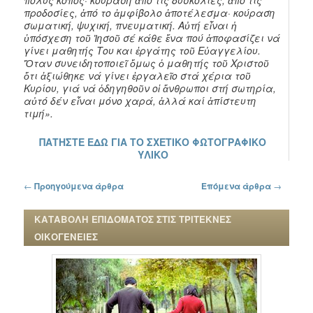
πολύς κόπος· κούραση ἀπό τίς δυσκολίες, ἀπό τίς
προδοσίες, ἀπό το ἀμφίβολο ἀποτέλεσμα· κούραση
σωματική, ψυχική, πνευματική. Αὐτή εἶναι ἡ
ὑπόσχεση τοῦ Ἰησοῦ σέ κάθε ἕνα πού ἀποφασίζει νά
γίνει μαθητής Του και ἐργάτης τοῦ Εὐαγγελίου.
Ὅταν συνειδητοποιεῖ ὅμως ὁ μαθητής τοῦ Χριστοῦ
ὅτι ἀξιώθηκε νά γίνει ἐργαλεῖο στά χέρια τοῦ
Κυρίου, γιά νά ὁδηγηθοῦν οἱ ἄνθρωποι στή σωτηρία,
αὐτό δέν εἶναι μόνο χαρά, ἀλλά καί ἀπίστευτη
τιμή».
ΠΑΤΗΣΤΕ ΕΔΩ ΓΙΑ ΤΟ ΣΧΕΤΙΚΟ ΦΩΤΟΓΡΑΦΙΚΟ
ΥΛΙΚΟ
Πλοήγηση στα άρθρα
←
Προηγούμενα άρθρα
Επόμενα άρθρα
→
ΚΑΤΑΒΟΛΗ ΕΠΙΔΟΜΑΤΟΣ ΣΤΙΣ ΤΡΙΤΕΚΝΕΣ
ΟΙΚΟΓΕΝΕΙΕΣ