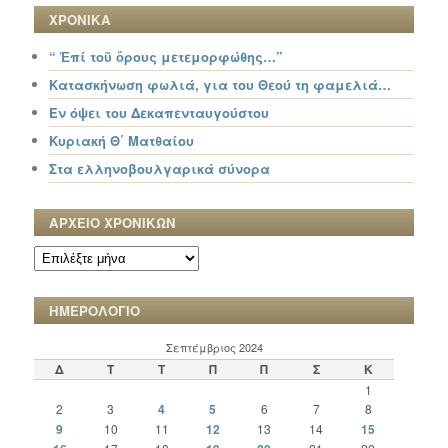
ΧΡΟΝΙΚΑ
“ Ἐπί τοῦ ὄρους μετεμορφώθης…”
Κατασκήνωση φωλιά, για του Θεού τη φαμελιά…
Εν όψει του Δεκαπενταυγούστου
Κυριακή Θ΄ Ματθαίου
Στα ελληνοβουλγαρικά σύνορα
ΑΡΧΕΙΟ ΧΡΟΝΙΚΩΝ
ΑΡΧΕΙΟ
ΧΡΟΝΙΚΩΝ
ΗΜΕΡΟΛΟΓΙΟ
Σεπτέμβριος 2024
Δ
Τ
Τ
Π
Π
Σ
Κ
1
2
3
4
5
6
7
8
9
10
11
12
13
14
15