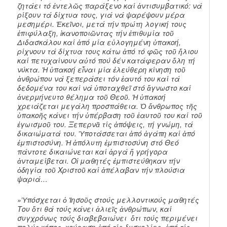
ζητάει τό ἐντελῶς παράξενο καί ἀντισυμβατικό: νά
ρίξουν τά δίχτυα τους, γιά νά ψαρέψουν μέρα
μεσημέρι. Ἐκεῖνοι, μετά τήν πρώτη λογική τους
ἐπιφύλαξη, ἱκανοποιῶντας τήν ἐπιθυμία τοῦ
Διδασκάλου καί ἀπό μία εὐλογημένη ὑπακοή,
ρίχνουν τά δίχτυα τους κάτω ἀπό τό φῶς τοῦ ἥλιου
καί πετυχαίνουν αὐτό πού δέν κατάφεραν ὅλη τή
νύκτα. Ἡ ὑπακοή εἶναι μία ἐλεύθερη κίνηση τοῦ
ἀνθρώπου νά ξεπεράσει τόν ἑαυτό του καί τά
δεδομένα του καί νά ὑποταχθεῖ στό ἄγνωστο καί
ἀνερμήνευτο θέλημα τοῦ Θεοῦ. Ἡ ὑπακοή
χρειάζεται μεγάλη προσπάθεια. Ὁ ἄνθρωπος τῆς
ὑπακοῆς κάνει τήν ὑπέρβαση τοῦ ἑαυτοῦ του καί τοῦ
ἐγωισμοῦ του. Ξεπερνᾶ τίς ἀπόψεις, τή γνώμη, τά
δικαιώματά του. Ὑποτάσσεται ἀπό ἀγάπη καί ἀπό
ἐμπιστοσύνη. Ἡ ἀπόλυτη ἐμπιστοσύνη στό Θεό
πάντοτε δικαιώνεται καί ἀργά ἤ γρήγορα
ἀνταμείβεται. Οἱ μαθητές ἐμπιστεύθηκαν τήν
ὁδηγία τοῦ Χριστοῦ καί ἀπέλαβαν τήν πλούσια
ψαριά…
»Ὑπόσχεται ὁ Ἰησοῦς στούς μελλοντικούς μαθητές
Του ὅτι θά τούς κάνει ἁλιεῖς ἀνθρώπων, καί
συγχρόνως τούς διαβεβαιώνει ὅτι τούς περιμένει