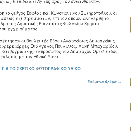
τη, ως Ελπίδα και Αγάπη προς τον συνάνθρωπο».
η το ζεύγος Σοφίας και Κωνσταντίνου Σωτηροπούλου, οι
άσεως έξι στρεμμάτων, επι του οποίου ανηγέρθη το
εδρο της Δημοτικής Κοινότητας Φυλακίου Χρήστο
όλου εγχειρήματος.
αρέστησαν οι Βουλευτές Έβρου Αναστάσιος Δημοσχάκης
εριφερειάρχες Ευάγγελος Πουλιλιός, Φανή Μπαχαρίδου,
ς Κατσογριδάκης, εκπρόσωπος του Δημάρχου Ορεστιάδος,
 έκλεισε με τον Εθνικό Ύμνο.
 ΓΙΑ ΤΟ ΣΧΕΤΙΚΟ ΦΩΤΟΓΡΑΦΙΚΟ ΥΛΙΚΟ
Επόμενα άρθρα
→