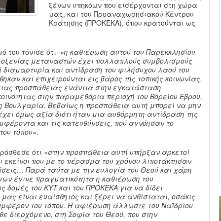
ξένων υπηκόων που εισέρχονται στη χώρα
μας, και του Προαναχωρησιακού Κέντρου
Κράτησης (ΠΡΟΚΕΚΑ), όπου κρατούνται ως
ό του τόνισε ότι·
«η καθιέρωση αυτού του Παρεκκλησίου
λοξενίας μεταναστών έχει πολλαπλούς συμβολισμούς
κή διαμαρτυρία και αντίδραση του φιλήσυχου λαού του
ηκαν και επιχειρούνται εις βάρος της τοπικής κοινωνίας.
 μιας προσπάθειας ενάντια στην εγκατάσταση
οινότητας στην παραμεθόρια περιοχή του Βορείου Έβρου,
τη Βουλγαρία. Βεβαίως η προσπάθεια αυτή μπορεί να μην
χει όμως αξία διότι ήταν μια αυθόρμητη αντίδραση της
υμφέροντα και τις κατευθύνσεις, πού αγνόησαν το
του τόπου»
.
πρόσθεσε ότι
«στην προσπάθεια αυτή υπήρξαν αρκετοί
ι εκείνοι που με το πέρασμα του χρόνου λιποτάκτησαν
άσεις… Παρά ταύτα με την ευλογία του Θεού και χάρη
ίγων έγινε πραγματικότητα η καθιέρωση του
ς δομές του ΚΥΤ και του ΠΡΟΚΕΚΑ για να δίδει
 μας είναι ευαίσθητος και ξέρει να ανθίσταται, οσάκις
υμφέρον του τόπου. Η αφιέρωση άλλωστε του Ναϊδρίου
ε διερχόμενο, στη Σοφία του Θεού, που στην