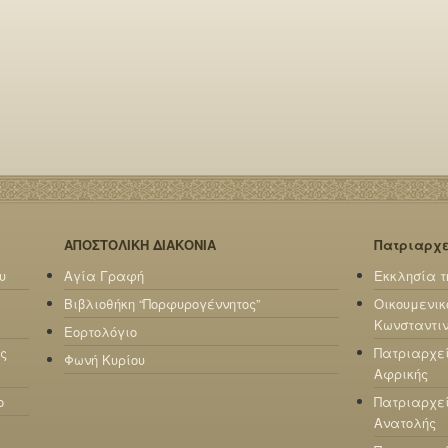
ΑΠΟΣΤΟΛΙΚΗ ΔΙΑΚΟΝΙΑ
Πατριαρχ
υ
Αγία Γραφή
Εκκλησία τ
Βιβλιοθήκη “Πορφυρογέννητος”
Οικουμενικ
Κωνσταντι
Εορτολόγιο
ς
Πατριαρχε
Φωνή Κυρίου
Αφρικής
ο
Πατριαρχεί
Ανατολής