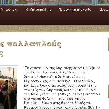
 Mητρόπολη
Ο Mητροπολίτης
Ποιμαντική Διακονία
Μορφω
ενο
εριεχόμενο
α
με πολλαπλούς
ς
Το απόγευμα της Κυριακής μετά την Ύψωση
του Τιμίου Σταυρού, στις 15 του μηνός
Σεπτεμβρίου ε.έ., ο Σεβασμιώτατος
Μητροπολίτης Διδυμοτείχου, Ορεστιάδος
και Σουφλίου κ. Δαμασκηνός, προέστη της
τελετής των Θυρανοιξίων του επ’ ονόματι
της Αγίας Σοφίας νεοπαγούς Παρεκκλησίου
στο χωριό Φυλάκιο, του τέως Δήμου
Κυπρίνου, δίπλα στις όμορες δομές του
Κέντρου Υποδοχής και Ταυτοποίησης (Κ.Υ.Τ.)