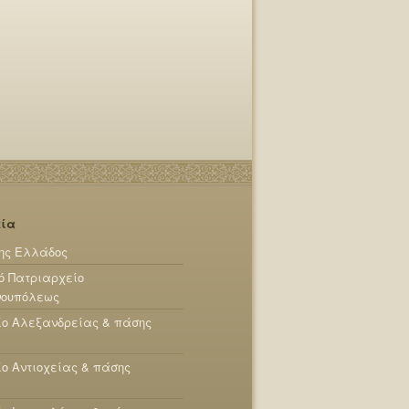
εία
ης Ελλάδος
ό Πατριαρχείο
νουπόλεως
ίο Αλεξανδρείας & πάσης
ο Αντιοχείας & πάσης