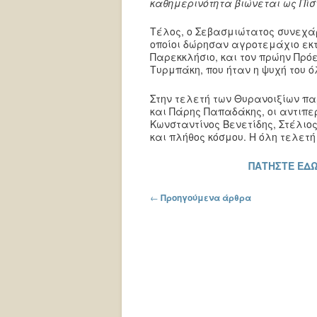
καθημερινότητα βιώνεται ως Πίσ
Τέλος, ο Σεβασμιώτατος συνεχάρ
οποίοι δώρησαν αγροτεμάχιο εκτ
Παρεκκλήσιο, και τον πρώην Πρό
Τυρμπάκη, που ήταν η ψυχή του 
Στην τελετή των Θυρανοιξίων π
και Πάρης Παπαδάκης, οι αντιπ
Κωνσταντίνος Βενετίδης, Στέλιο
και πλήθος κόσμου. Η όλη τελετή
ΠΑΤΗΣΤΕ ΕΔΩ
Πλοήγηση στα άρθρα
←
Προηγούμενα άρθρα