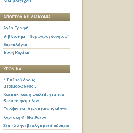
Διδυμοτείχου
ΑΠΟΣΤΟΛΙΚΗ ΔΙΑΚΟΝΙΑ
Αγία Γραφή
Βιβλιοθήκη “Πορφυρογέννητος”
Εορτολόγιο
Φωνή Κυρίου
ΧΡΟΝΙΚΑ
“ Ἐπί τοῦ ὄρους
μετεμορφώθης…”
Κατασκήνωση φωλιά, για του
Θεού τη φαμελιά…
Εν όψει του Δεκαπενταυγούστου
Κυριακή Θ΄ Ματθαίου
Στα ελληνοβουλγαρικά σύνορα