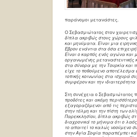
παράνομοι μετανάστες.
Ο Σεβασμιώτατος στον χαιρετισμ
δίπλα ακριβώς στους χώρους φι
και μηνύματα. Είναι μια ειρηνι
Έβρου ενάντια στα όσα επιχειρήθ
Είναι ο καρπός ενός αγώνα και
οργανωμένης μεταναστευτικής κ
στα σύνορα με την Τουρκία και 
είχε το ποθούμενο αποτέλεσμα έ
τοπικής κοινωνίας στα ισχυρά σ
συμφέρον και την ιδιαιτερότητα 
Στη συνέχεια ο Σεβασμιώτατος 
προδότες και ακόμη περισσότερο
εξαγοραζόμενοι από τις περιστ
στην τόλμη και την πίστη των ολ
Παρεκκλησίου, δίπλα ακριβώς στι
διαχρονικά το μήνυμα ότι ο λαός
το απαιτεί το καλώς νοούμενο σ
στην Αγία Σοφία παραπέμπει κάθ