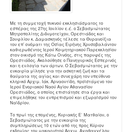
Με τη συμμετοχή πυκνού εκκλησιάσματος το
εσπέρας της 27ης Ιουλίου ε.έ. ο Σεβασμιώτατος
Μητροπολίτης Διδυμοτείχου, Ορεστιάδος και
Σουφλίου κ. Δαμασκηνός τέλεσε τα Θυρανοίξια
του επ’ ονόματι της Οσίας Ειρήνης Χρυσοβαλάντου
καθιερωθέντος Ιερού Κοιμητηριακού Παρεκκλησίου
στον οικισμό της Κάτω Οινόης, στις παρυφές της
Ορεστιάδος. Ακολούθησε ο Πανηγυρικός Εσπερινός
και η ευλογία των άρτων. Ο Σεβασμιώτατος με την
ευκαιρία μίλησε για την ασκητική ζωή και τα
θαύματα της αγίας και συνεχάρη τον υπεύθυνο
κληρικό Αρχιμ. Ιάκ. Αρναουτίδη, προϊστάμενο του
Ιερού Ενοριακού Ναού Αγίου Αθανασίου
Ορεστιάδος, ο οποίος επιστάτησε στα έργα και
επιμελήθηκε του ευπρεπισμού και εξωραϊσμού του
Ναϊδρίου.
Το πρωί της επομένης, Κυριακής Ε΄ Ματθαίου, ο
Σεβασμιώτατος με την ευκαιρία της
συμπληρώσεως 10 ετών από της προς Κύριον
εκδημίας του μακαριστού Αρχιμ. Αγαθαγγέλου