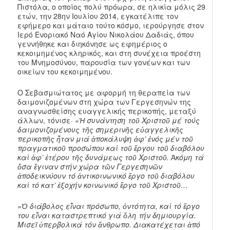
Πιστόλα, ο οποίος πολύ πρόωρα, σε ηλικία μόλις 29
ετών, την 28ην Ιουλίου 2014, εγκατέλιπε τον
εφήμερο και μάταιο τούτο κόσμο, ιερούργησε στον
Ιερό Ενοριακό Ναό Αγίου Νικολάου Δαδιάς, όπου
γεννήθηκε και διηκόνησε ως εφημέριος ο
κεκοιμημένος κληρικός, και στη συνέχεια προέστη
του Μνημοσύνου, παρουσία των γονέων και των
οικείων του κεκοιμημένου.
Ο Σεβασμιώτατος με αφορμή τη θεραπεία των
δαιμονιζομένων στη χώρα των Γεργεσηνών της
αναγνωσθείσης ευαγγελικής περικοπής, μεταξύ
άλλων, τόνισε·
«Ἡ συνάντηση τοῦ Χριστοῦ μέ τούς
δαιμονιζομένους τῆς σημερινῆς εὐαγγελικῆς
περικοπῆς ἦταν μιά ἀποκάλυψη ἀφ’ ἐνός μέν τοῦ
πραγματικοῦ προσώπου καί τοῦ ἔργου τοῦ διαβόλου
καί ἀφ’ ἑτέρου τῆς δυνάμεως τοῦ Χριστοῦ. Ἀκόμη τά
ὅσα ἔγιναν στήν χώρα τῶν Γεργεσηνῶν
ἀποδεικνύουν τό ἀντικοινωνικό ἔργο τοῦ διαβόλου
καί τό κατ’ ἐξοχήν κοινωνικό ἔργο τοῦ Χριστοῦ…
»Ὁ διάβολος εἶναι πρόσωπο, ὀντότητα, καί τό ἔργο
του εἶναι καταστρεπτικό γιά ὅλη τήν δημιουργία.
Μισεῖ ὑπερβολικά τόν ἄνθρωπο. Διακατέχεται ἀπό