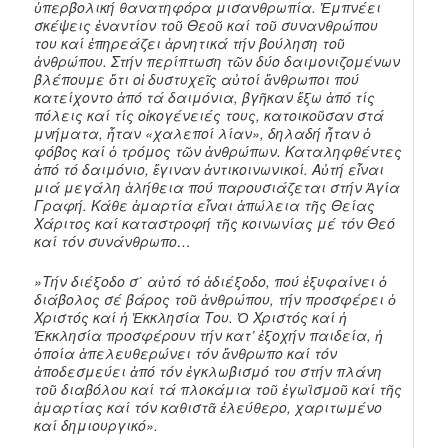
ὑπερβολική
θανατηφόρα μισανθρωπία. Ἐμπνέει
σκέψεις ἐναντίον τοῦ Θεοῦ καί τοῦ συνανθρώπου
του καί ἐπηρεάζει ἀρνητικά τήν βούληση τοῦ
ἀνθρώπου. Στήν περίπτωση τῶν δύο δαιμονιζομένων
βλέπουμε ὅτι οἱ δυστυχεῖς αὐτοί ἄνθρωποι πού
κατείχοντο ἀπό τά δαιμόνια, βγῆκαν ἔξω ἀπό τίς
πόλεις καί τίς οἰκογένειές τους, κατοικοῦσαν στά
μνήματα, ἦταν «χαλεποί λίαν», δηλαδή ἦταν ὁ
φόβος καί ὁ τρόμος τῶν ἀνθρώπων. Καταληφθέντες
ἀπό τό δαιμόνιο, ἔγιναν ἀντικοινωνικοί. Αὐτή εἶναι
μιά μεγάλη ἀλήθεια πού παρουσιάζεται στήν Ἁγία
Γραφή. Κάθε ἁμαρτία εἶναι ἀπώλεια τῆς Θείας
Χάριτος καί καταστροφή τῆς κοινωνίας μέ τόν Θεό
καί τόν συνάνθρωπο…
»
Τήν διέξοδο σ΄ αὐτό τό ἀδιέξοδο, πού ἐξυφαίνει ὁ
διάβολος σέ βάρος τοῦ ἀνθρώπου, τήν προσφέρει ὁ
Χριστός καί ἡ Ἐκκλησία Του. Ὁ Χριστός καί ἡ
Ἐκκλησία προσφέρουν τήν κατ’ ἐξοχήν παιδεία, ἡ
ὁποία ἀπελευθερώνει τόν ἄνθρωπο καί τόν
ἀποδεσμεύει ἀπό τόν ἐγκλωβισμό του στήν πλάνη
τοῦ διαβόλου καί τά πλοκάμια τοῦ ἐγωϊσμοῦ καί τῆς
ἁμαρτίας καί τόν καθιστᾶ ἐλεύθερο, χαριτωμένο
καί δημιουργικό».