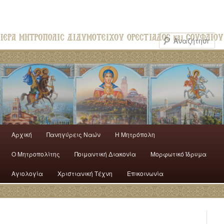
Αρχική
Πανηγύρεις Ναών
H Mητρόπολη
Ο Mητροπολίτης
Ποιμαντική Διακονία
Μορφωτικό Ίδρυμα
Αγιολογία
Χριστιανική Τέχνη
Επικοινωνία