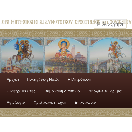
Αρχική
Πανηγύρεις Ναών
H Mητρόπολη
Ο Mητροπολίτης
Ποιμαντική Διακονία
Μορφωτικό Ίδρυμα
Αγιολογία
Χριστιανική Τέχνη
Επικοινωνία