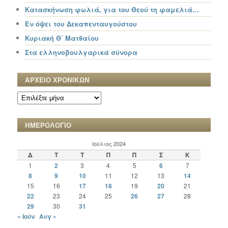
Κατασκήνωση φωλιά, για του Θεού τη φαμελιά…
Εν όψει του Δεκαπενταυγούστου
Κυριακή Θ΄ Ματθαίου
Στα ελληνοβουλγαρικά σύνορα
ΑΡΧΕΙΟ ΧΡΟΝΙΚΩΝ
ΑΡΧΕΙΟ
ΧΡΟΝΙΚΩΝ
ΗΜΕΡΟΛΟΓΙΟ
Ιούλιος 2024
Δ
Τ
Τ
Π
Π
Σ
Κ
1
2
3
4
5
6
7
8
9
10
11
12
13
14
15
16
17
18
19
20
21
22
23
24
25
26
27
28
29
30
31
« Ιούν
Αυγ »