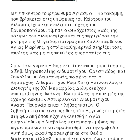
Με επίκεντρο το φερώνυμο Αγίασμα – Κατακόμβη,
που βρίσκεται στις υπώρειες του Κάστρου του
Διδυμοτείχου και δίπλα στις όχθες του
Ερυθροποτάμου, τίμησε ο φιλόχριστος λαός της
πόλεως του Διδυμοτείχου και της περιχώρου την
μνήμην της Μεγαλομάρτυρος και Καλλιπαρθένου
Αγίας Μαρίνης, η οποία καθημερινά στηρίζει τους
ακρίτες μας με τις ποικίλες ευεργασίες της.
Στον Πανηγυρικό Εσπερινό, στον οποίο χοροστάτησε
ο Σεβ. Μητροπολίτης Διδυμοτείχου, Ορεστιάδος και
Σουφλίου κ. Δαμασκηνός, παρέστησαν ο
Δήμαρχος Διδυμοτείχου Ρωμ.Χατζηγιάννογλου, ο
Διοικητής της XVI Μεραρχίας Διδυμοτείχου
υποστράτηγος Ιωάννης Κωστούλας, η Διοικητής της
Σχολής Δοκιμών Αστυφύλακας Διδυμοτείχου
Αναστ. Πουρνάρια και πλήθος πιστών. Ο
Σεβασμιώτατος αναφέρθηκε στο γεγονός ότι μέσα
στη φυλακή όπου είχε εγκλεισθή η αγία
εμφανίσθηκε ο διάβολος μεταμορφωμένος σε
άγριο δράκοντα και προσπάθησε να την φοβίσει.
Αυτή όμως αφού προσευχήθηκε στο Θεό ο
δράκοντας άλλαξε μορφή και έγινε ένας μαύρος