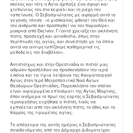
σκύλος και τότε η Αγία άρπαξε ένα σφυρί και
χτυπώντας τον στο κεφάλι και τη ράχη τον
ταπείνωσε. Ο Σεβασμιώτατος με αφορμή αυτό το
γεγονός τόνισε· «ο μισόκαλος φθονεί τον Θεό και
τον άνθρωπο και προσπαθεί να τον παρασύρει
μακρυά από Εκείνον. Γι’αυτό χρειάζεται ακλόνητη
πίστη, προσευχή και αυτοθυσία, όπως στην
περίπτωση της αγίας, και συνέστησε με τα όπλα
αυτά να αντιμετωπίζουμε καθημερινά τις
μεθοδείες του διαβόλου».
Αντιστοίχως και στην Ορεστιάδα οι πιστοί μας
αθρώον προσήλθαν να προσκυνήσουν την ιερά
εικόνα και τα τίμια λείψανα της θαυματουργού
Αγίας στον Ιερό Μητροπολιτικό Ναό Αγίων
Θεοδώρων Ορεστιάδος, Παρεκκλήσιο του οποίου
είναι αφιερωμένο επ’ονόματι της Αγίας Μαρίνης,
όπου ανήμερα το πρωί της εορτής ο Σεβασμιώτατος
ιερουργήσας ευχήθηκε ο πιστός λαός να
εμπνέεται από την ακλόνητη πίστη, το ήθος και το
θάρρος της τιμωμένης αγίας.
Το απόγευμα της αυτής ημέρας ο Σεβασμιώτατος
συνοδευόμενος από τον Δήμαρχο Διδυμοτείχου