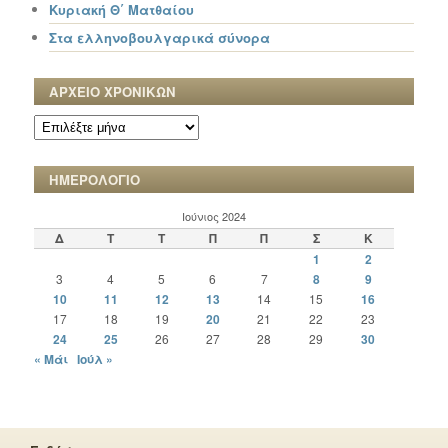
Κυριακή Θ΄ Ματθαίου
Στα ελληνοβουλγαρικά σύνορα
ΑΡΧΕΙΟ ΧΡΟΝΙΚΩΝ
ΑΡΧΕΙΟ
ΧΡΟΝΙΚΩΝ
ΗΜΕΡΟΛΟΓΙΟ
Ιούνιος 2024
Δ
Τ
Τ
Π
Π
Σ
Κ
1
2
3
4
5
6
7
8
9
10
11
12
13
14
15
16
17
18
19
20
21
22
23
24
25
26
27
28
29
30
« Μάι
Ιούλ »