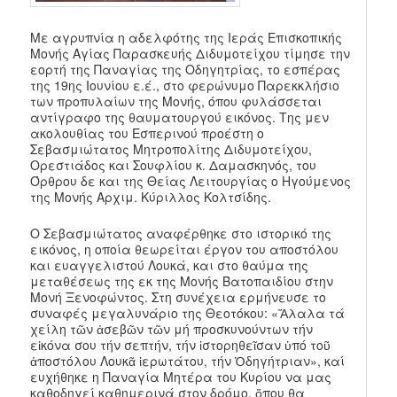
Με αγρυπνία η αδελφότης της Ιεράς Επισκοπικής
Μονής Αγίας Παρασκευής Διδυμοτείχου τίμησε την
εορτή της Παναγίας της Οδηγητρίας, το εσπέρας
της 19ης Ιουνίου ε.έ., στο φερώνυμο Παρεκκλήσιο
των προπυλαίων της Μονής, όπου φυλάσσεται
αντίγραφο της θαυματουργού εικόνος. Της μεν
ακολουθίας του Εσπερινού προέστη ο
Σεβασμιώτατος Μητροπολίτης Διδυμοτείχου,
Ορεστιάδος και Σουφλίου κ. Δαμασκηνός, του
Όρθρου δε και της Θείας Λειτουργίας ο Ηγούμενος
της Μονής Αρχιμ. Κύριλλος Κολτσίδης.
Ο Σεβασμιώτατος αναφέρθηκε στο ιστορικό της
εικόνος, η οποία θεωρείται έργον του αποστόλου
και ευαγγελιστού Λουκά, και στο θαύμα της
μεταθέσεως της εκ της Μονής Βατοπαιδίου στην
Μονή Ξενοφώντος. Στη συνέχεια ερμήνευσε το
συναφές μεγαλυνάριο της Θεοτόκου: «Ἄλαλα τά
χείλη τῶν ἀσεβῶν τῶν μή προσκυνούντων τήν
εἰκόνα σου τήν σεπτήν, τήν ἱστορηθεῖσαν ὑπό τοῦ
ἀποστόλου Λουκᾶ ἱερωτάτου, τήν Ὁδηγήτριαν», καί
ευχήθηκε η Παναγία Μητέρα του Κυρίου να μας
καθοδηγεί καθημερινά στον δρόμο, ὅπου θα