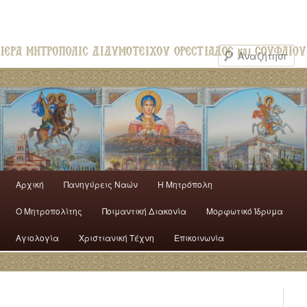
Αρχική
Πανηγύρεις Ναών
H Mητρόπολη
Ο Mητροπολίτης
Ποιμαντική Διακονία
Μορφωτικό Ίδρυμα
Αγιολογία
Χριστιανική Τέχνη
Επικοινωνία