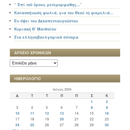
“ Ἐπί τοῦ ὄρους μετεμορφώθης…”
Κατασκήνωση φωλιά, για του Θεού τη φαμελιά…
Εν όψει του Δεκαπενταυγούστου
Κυριακή Θ΄ Ματθαίου
Στα ελληνοβουλγαρικά σύνορα
ΑΡΧΕΙΟ ΧΡΟΝΙΚΩΝ
ΑΡΧΕΙΟ
ΧΡΟΝΙΚΩΝ
ΗΜΕΡΟΛΟΓΙΟ
Ιούνιος 2024
Δ
Τ
Τ
Π
Π
Σ
Κ
1
2
3
4
5
6
7
8
9
10
11
12
13
14
15
16
17
18
19
20
21
22
23
24
25
26
27
28
29
30