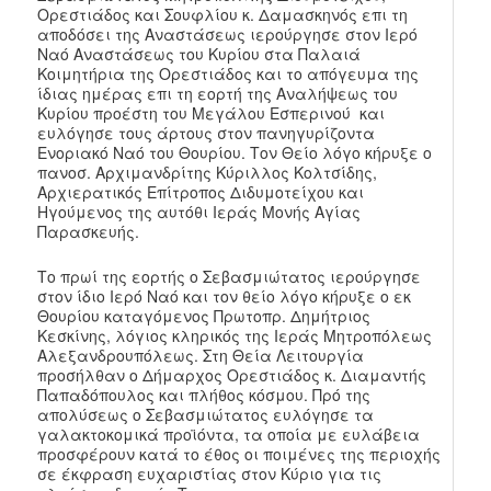
Ορεστιάδος και Σουφλίου κ. Δαμασκηνός επι τη
αποδόσει της Αναστάσεως ιερούργησε στον Ιερό
Ναό Αναστάσεως του Κυρίου στα Παλαιά
Κοιμητήρια της Ορεστιάδος και το απόγευμα της
ίδιας ημέρας επι τη εορτή της Αναλήψεως του
Κυρίου προέστη του Μεγάλου Εσπερινού και
ευλόγησε τους άρτους στον πανηγυρίζοντα
Ενοριακό Ναό του Θουρίου. Τον Θείο λόγο κήρυξε ο
πανοσ. Αρχιμανδρίτης Κύριλλος Κολτσίδης,
Αρχιερατικός Επίτροπος Διδυμοτείχου και
Ηγούμενος της αυτόθι Ιεράς Μονής Αγίας
Παρασκευής.
Το πρωί της εορτής ο Σεβασμιώτατος ιερούργησε
στον ίδιο Ιερό Ναό και τον θείο λόγο κήρυξε ο εκ
Θουρίου καταγόμενος Πρωτοπρ. Δημήτριος
Κεσκίνης, λόγιος κληρικός της Ιεράς Μητροπόλεως
Αλεξανδρουπόλεως. Στη Θεία Λειτουργία
προσήλθαν ο Δήμαρχος Ορεστιάδος κ. Διαμαντής
Παπαδόπουλος και πλήθος κόσμου. Πρό της
απολύσεως ο Σεβασμιώτατος ευλόγησε τα
γαλακτοκομικά προϊόντα, τα οποία με ευλάβεια
προσφέρουν κατά το έθος οι ποιμένες της περιοχής
σε έκφραση ευχαριστίας στον Κύριο για τις