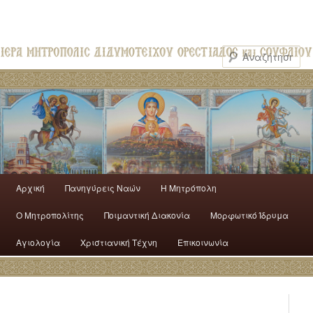
Αρχική
Πανηγύρεις Ναών
H Mητρόπολη
Ο Mητροπολίτης
Ποιμαντική Διακονία
Μορφωτικό Ίδρυμα
Αγιολογία
Χριστιανική Τέχνη
Επικοινωνία