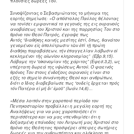
πλούσιες δωρεές Του.
Συνοψίζοντας ο Σεβασμιώτατος το μήνυμα της
εορτής σημείωσε·
«O απόστολος Παύλος θέλοντας
να τονίσει εμφαντικά το γεγονός της εις ουρανούς
αναβάσεως του Χριστού και της παρρησίας Του στο
θρόνο του Θεού Πατρός, έγραψε πως
Αυτός “διαθήκης καινής μεσίτης ἐστί, ὅπως, θανάτου
γενομένου εἰς ἀπολύτρωσιν τῶν ἐπί τῇ πρώτη
διαθήκῃ παραβάσεων, τήν ἐπαγγελίαν λάβωσιν οἱ
κεκλημένοι τῆς αἰωνίου κληρονομίας” (Εβρ.9,15).
Λάβαμε την “οἰκονομίαν τῆς χάριτος” (Εφεσ.3,2), ως
υπέρτατη δωρεά της υψώσεως Αυτού. Ο φαεινός
θρόνος Του στους ένδοξους ουρανούς είναι στο
εξής το σημείο συνάντησης Θεού και ανθρώπων,
διότι ο Ίδιος διαβεβαίωσε πως “ουδείς ἔρχεται πρός
τόν Πατέρα εἰ μή δι’ ἐμοῦ” (Ιωάν.14,6)…
»Μέσα λοιπόν στην χαροποιό περίοδο του
Πεντηκοσταρίου προβάλλει η μεγάλη εορτή της
Αναλήψεως για να μας χαροποιήσει έτι
περισσότερο και να μας υπενθυμίσει ότι η
δοξασμένη επάνοδος του Λυτρωτή μας Χριστού στο
θρόνο της Θεότητας προσφέρει άπειρες σωτήριες
δωρεές για την ανθρωπότητα και ολόκληρη τη