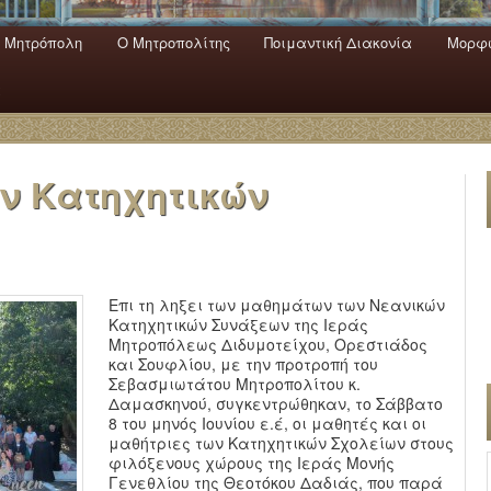
 Mητρόπολη
Ο Mητροπολίτης
Ποιμαντική Διακονία
Μορφω
ενο
εριεχόμενο
α
ν Κατηχητικών
Επι τη ληξει των μαθημάτων των Νεανικών
Κατηχητικών Συνάξεων της Ιεράς
Μητροπόλεως Διδυμοτείχου, Ορεστιάδος
και Σουφλίου, με την προτροπή του
Σεβασμιωτάτου Μητροπολίτου κ.
Δαμασκηνού, συγκεντρώθηκαν, το Σάββατο
8 του μηνός Ιουνίου ε.έ, οι μαθητές και οι
μαθήτριες των Κατηχητικών Σχολείων στους
φιλόξενους χώρους της Ιεράς Μονής
Γενεθλίου της Θεοτόκου Δαδιάς, που παρά