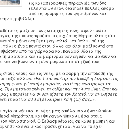
τις καταστροφικές πυρκαγιές των δυο
τελευταίων ετών διατηρεί πολλές ακόμα
από τις ομορφιές του φημισμένου και
 την περιβάλλει.
μαθήτριες μαζί με τους κατηχητές τους, αφού πρώτα
γία, της οποίας προέστη ο επιχώριος Μητροπολίτης στο
ευκαιρία μέσα στη ζεστή αγκαλιά και θαλπωρή της
ι πάλι ο ένας κοντά στον άλλο και όλοι μαζί κοντά στο
εδιψάσουν από τα γάργαρα και καθαρά ύδατα της
ό τη μαρτυρία και τα μαρτύρια των αγίων, να μάθουν να
 και να βιώνουν τη συντροφικότητα στη ζωή τους.
στους νέους και τις νέες, με αφορμή την απόδοση της
ε μεταξύ άλλων:
«Εκεί στο φρέαρ του Ιακώβ, η Σαμαρείτις
ντηση είναι γι’ αυτήν μοιραία, γιατί της ανατρέπει τα
ς. Την μεταμορφώνει, τη σώζει και την λυτρώνει. Έτσι και
 μας μπορείτε να συναντήσετε τον Χριστό, να αντλήσετε
θείτε και να αλλάξει λυτρωτικά η ζωή σας..».
ουργία οι νέοι και οι νέες μας απόλαυσαν ένα πλούσιο
 Ιερά Μητρόπολη, και ψυχαγωγήθηκαν μέσα στους
του Μοναστηριού. Ο Σεβασμιώτατος σε κάθε μαθητή και
μνηστικό ένα μικρό Προσευχητάρι για να το έχει