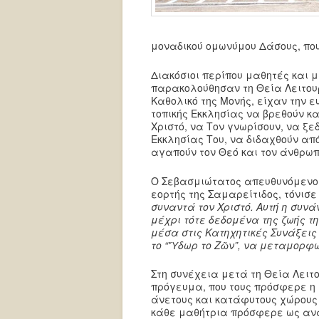
μοναδικού ομωνύμου Δάσους, που
Διακόσιοι περίπου μαθητές και 
παρακολούθησαν τη Θεία Λειτουρ
Καθολικό της Μονής, είχαν την 
τοπικής Εκκλησίας να βρεθούν κα
Χριστό, να Τον γνωρίσουν, να ξ
Εκκλησίας Του, να διδαχθούν απ
αγαπούν τον Θεό και τον άνθρωπο
Ο Σεβασμιώτατος απευθυνόμενος 
εορτής της Σαμαρείτιδος, τόνισ
συναντά τον Χριστό. Αυτή η συνά
μέχρι τότε δεδομένα της ζωής τη
μέσα στις Κατηχητικές Συνάξεις
το “Ὕδωρ το Ζῶν”, να μεταμορφω
Στη συνέχεια μετά τη Θεία Λειτ
πρόγευμα, που τους πρόσφερε η
άνετους και κατάφυτους χώρους 
κάθε μαθήτρια πρόσφερε ως ανα