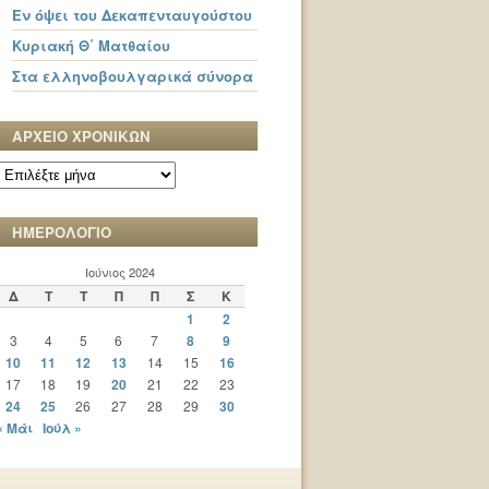
Εν όψει του Δεκαπενταυγούστου
Κυριακή Θ΄ Ματθαίου
Στα ελληνοβουλγαρικά σύνορα
ΑΡΧΕΙΟ ΧΡΟΝΙΚΩΝ
ΑΡΧΕΙΟ
ΧΡΟΝΙΚΩΝ
ΗΜΕΡΟΛΟΓΙΟ
Ιούνιος 2024
Δ
Τ
Τ
Π
Π
Σ
Κ
1
2
3
4
5
6
7
8
9
10
11
12
13
14
15
16
17
18
19
20
21
22
23
24
25
26
27
28
29
30
« Μάι
Ιούλ »