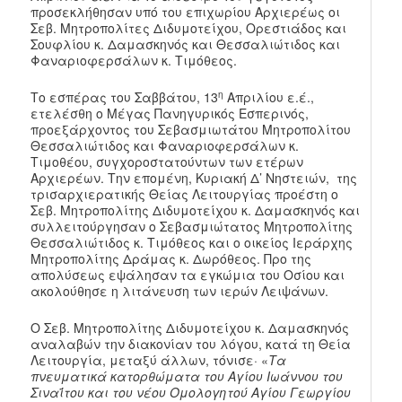
προσεκλήθησαν υπό του επιχωρίου Αρχιερέως οι
Σεβ. Μητροπολίτες Διδυμοτείχου, Ορεστιάδος και
Σουφλίου κ. Δαμασκηνός και Θεσσαλιώτιδος και
Φαναριοφερσάλων κ. Τιμόθεος.
η
Το εσπέρας του Σαββάτου, 13
Απριλίου ε.έ.,
ετελέσθη ο Μέγας Πανηγυρικός Εσπερινός,
προεξάρχοντος του Σεβασμιωτάτου Μητροπολίτου
Θεσσαλιώτιδος και Φαναριοφερσάλων κ.
Τιμοθέου, συγχοροστατούντων των ετέρων
Αρχιερέων. Την επομένη, Κυριακή Δ’ Νηστειών, της
τρισαρχιερατικής Θείας Λειτουργίας προέστη ο
Σεβ. Μητροπολίτης Διδυμοτείχου κ. Δαμασκηνός και
συλλειτούργησαν ο Σεβασμιώτατος Μητροπολίτης
Θεσσαλιώτιδος κ. Τιμόθεος και ο οικείος Ιεράρχης
Μητροπολίτης Δράμας κ. Δωρόθεος. Προ της
απολύσεως εψάλησαν τα εγκώμια του Οσίου και
ακολούθησε η λιτάνευση των ιερών Λειψάνων.
Ο Σεβ. Μητροπολίτης Διδυμοτείχου κ. Δαμασκηνός
αναλαβών την διακονίαν του λόγου, κατά τη Θεία
Λειτουργία, μεταξύ άλλων, τόνισε· «
Τα
πνευματικά κατορθώματα του Αγίου Ιωάννου του
Σιναΐτου και του νέου Ομολογητού Αγίου Γεωργίου