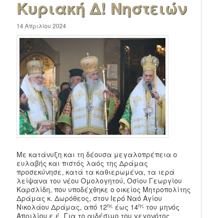
Κυριακή Δ! Νηστειών
14 Απριλίου 2024
Με κατάνυξη και τη δέουσα μεγαλοπρέπεια ο
ευλαβής και πιστός λαός της Δράμας
προσεκύνησε, κατά τα καθιερωμένα, τα ιερά
λείψανα του νέου Ομολογητού, Οσίου Γεωργίου
Καρσλίδη, που υποδέχθηκε ο οικείος Μητροπολίτης
Δράμας κ. Δωρόθεος, στον Ιερό Ναό Αγίου
ης
ης
Νικολάου Δράμας, από 12
έως 14
του μηνός
Απριλίου ε.έ. Για το αιδέσιμο του γεγονότος