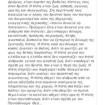
Δράμας, είναι καρποί της βαθείας πίστεως τους
στον Χριστό. Η πίστη είναι ζωή, άσκηση, αγώνας
αρετής και θεογνωσίας. Στη περίπτωσή τους
δικαιώνεται ο λόγος του Χριστού προς τον πατέρα
του δαιμονισμένου νέου της σημερινής
ευαγγελικής περικοπής: «πάντα δυνατά τῷ
πιστεύοντι». Πράγματι όλα είναι δυνατά για τον
άνθρωπο που πιστεύει. Δεν υπάρχει δύναμη,
κατάσταση, πρόσωπο, πειρασμός, θλίψη,
αναποδιά, δυσκολία που να ξεπερνά τη δύναμη της
ζωντανής πίστης. Η πίστη νικά την δύναμη του
κακού. Διαλύει το σκότος, διότι το φωτίζει με το
φως της θεϊκής παρουσίας. Η πίστη γεννά την
ελπίδα και η ελπίδα ποτέ δεν ντροπιάζει τον πιστό
άνθρωπο· γεννά την αληθινή ζωή, διότι οικοδομεί τη
σχέση με τον Χριστό, που είναι η πηγή της ζωής. Η
πίστη στηρίζει και παρηγορεί κάθε πονεμένο και
πικραμένο, διότι ανοίγει την προοπτική της
αιωνιότητας. Η πίστη οδηγεί τον άνθρωπο από τα
γήινα αδιέξοδα στα ουράνια ανοίγματα της
πληρότητας και της χαράς. Η πίστη σκεπάζει και
θάπτει την αμαρτία, διότι υπενθυμίζει το σωστό,
θεμελιώνει το καλό και οδηγεί στην αρετή. Η πίστη
είναι παντοδύναμη, διότι είναι σχέση με τον
Παντοδύναμο Θεό…