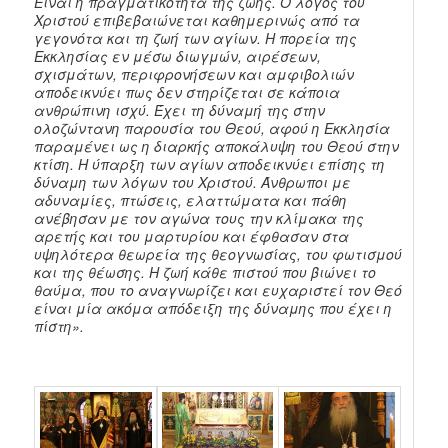
Είναι η πραγματικότητα της ζωής. Ο λόγος του
Χριστού επιβεβαιώνεται καθημερινώς από τα
γεγονότα και τη ζωή των αγίων. Η πορεία της
Εκκλησίας εν μέσω διωγμών, αιρέσεων,
σχισμάτων, περιφρονήσεων και αμφιβολιών
αποδεικνύει πως δεν στηρίζεται σε κάποια
ανθρώπινη ισχύ. Έχει τη δύναμή της στην
ολοζώντανη παρουσία του Θεού, αφού η Εκκλησία
παραμένει ως η διαρκής αποκάλυψη του Θεού στην
κτίση. Η ύπαρξη των αγίων αποδεικνύει επίσης τη
δύναμη των λόγων του Χριστού. Άνθρωποι με
αδυναμίες, πτώσεις, ελαττώματα και πάθη
ανέβησαν με τον αγώνα τους την κλίμακα της
αρετής και του μαρτυρίου και έφθασαν στα
υψηλότερα θεωρεία της θεογνωσίας, του φωτισμού
και της θέωσης. Η ζωή κάθε πιστού που βιώνει το
θαύμα, που το αναγνωρίζει και ευχαριστεί τον Θεό
είναι μία ακόμα απόδειξη της δύναμης που έχει η
πίστη».