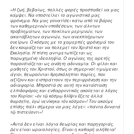
»Η ζωή, βεβαίως, πολλές φορές προσπαθεί να μας
κάμψει. Να υποστείλει το αγωνιστικό μας
φρόνημα. Να μας γονατίσει κάτω από το βάρος
των καθημερινών υποθέσεων, των άλυτων
προβλημάτων, των ποικίλων μεριμνών, των
ακατάβλητων αγωνιών, των ανεκπλήρωτων
ονείρων. Ο κόσμος με το χαμερπές φρόνημά του
δεν κουράζεται να πολεμεί τον Χριστό και την
Εκκλησία. Η πίστη αντιμετωπίζεται ως
παρωχημένη ιδεοληψία. Ο αγώνας της αρετής
παρουσιάζεται ως ανόητη αδυναμία. Οι φίλοι και
μαθητές του Χριστού, όπως οι σημερινοί τιμώμενοι
άγιοι, θεωρούνται θρησκόληπτοι παρίες, που
αξίζουν και εισπράττουν την περιφρόνηση και την
αδιαφορία. Μπροστά σε αυτή την κατάσταση
ελπιδοφόρος και ενθαρρυντικός ακούεται ο λόγος
του Κυρίου: «ἐν τῷ κόσμῳ θλῖψιν ἕξετε ἀλλά
θαρσεῖτε, ἐγώ νενίκηκα τόν κόσμον»! Τον ακούμε
επίσης πάλι σήμερα να μας λέγει: «πάντα δυνατά
τῷ πιστεύοντι»!
»Αυτά δεν είναι λόγια θεωρίας και παρηγοριάς.
Δεν είναι ωραιολογίες. Είναι η καθαρή αλήθεια!