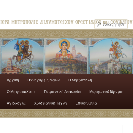
Αρχική
Πανηγύρεις Ναών
H Mητρόπολη
Ο Mητροπολίτης
Ποιμαντική Διακονία
Μορφωτικό Ίδρυμα
Αγιολογία
Χριστιανική Τέχνη
Επικοινωνία