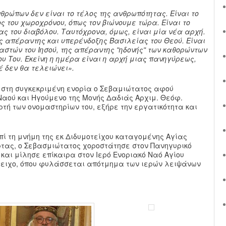
ρώπων δεν είναι το τέλος της ανθρωπότητας. Είναι το
λος του χωροχρόνου, όπως τον βιώνουμε τώρα. Είναι το
ας του διαβόλου. Ταυτόχρονα, όμως, είναι μία νέα αρχή.
ης απέραντης και υπερένδοξης Βασιλείας του Θεού. Είναι
αστών του Ιησού, της απέραντης ʺηδονήςʺ των καθορώντων
υ Του. Εκείνη η ημέρα είναι η αρχή μιας πανηγύρεως,
έ δεν θα τελειώνει».
υ στη συγκεκριμένη ενορία ο Σεβαμιώτατος αφού
Ναού και Ηγούμενο της Μονής Δαδιάς Αρχιμ. Θεόφ.
ρτή των ονομαστηρίων του, εξήρε την εργατικότητα και
πί τη μνήμη της εκ Διδυμοτείχου καταγομένης Αγίας
ρτας, ο Σεβασμιώτατος χοροστάτησε στον Πανηγυρικό
και μίλησε επίκαιρα στον Ιερό Ενοριακό Ναό Αγίου
ότειχο, όπου φυλάσσεται απότμημα των ιερών λειψάνων