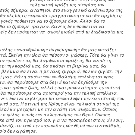
τελειωτική πράξη της ιστορίας του
στός σήμερα, αγαπητοί, στο ευαγγελικό ανάγνωσμα της
 θα κλείσει η παρούσα πραγματικότητα και θα αρχίσει η
γονός πρόκειται να το ζήσουμε όλοι. Άλλοι θα το
α το ζήσουμε τραγικά. Κανείς δεν πρόκειται να
είς δεν πρόκειται να αποκλεισθεί από τη διαδικασία της
εγάλης πανανθρώπινης συγκέντρωσης θα μας κοιτάξει
τά. Εκείνη την ώρα θα πέσουν οι μάσκες. Τότε θα γίνει το
τα προσωπεία, θα λάμψουν οι πράξεις, θα νικήσει η
ει την καρδιά μας, θα σπάσει τη βιτρίνα μας, θα
ο βλέμμα θα είναι η μεγάλη ζυγαριά, που θα ζυγίσει την
ωή μας. Εάν η αγάπη που κουβαλάμε απλώνεται προς
ητα, θα περάσουμε στα δεξιά και θα δεχθούμε την
είναι τρόπος ζωής, αλλά είναι μόνον αίτημα, εγωιστική
, θα περάσουμε στα αριστερά για την τελική απώλεια.
ίνει. Εκείνο το βλέμμα θα αποκαλύψει την κατάσταση που
τό μας. Η στιγμή της Κρίσης είναι τελικά η στιγμή της
Θεού θα μετρηθεί με την αγάπη των ανθρώπων. Όποιος
 ο φίλος, ο υιός και ο κληρονόμος του Θεού. Όποιος
κε από τον εγωισμό του, για να προσφέρει στους άλλους,
ασανίζεται από την παρουσία ενός Θεού που αντιπάθησε,
οίο δεν αγάπησε.