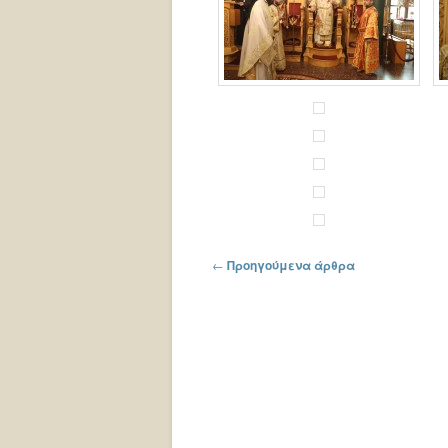
Πλοήγηση στα άρθρα
←
Προηγούμενα άρθρα