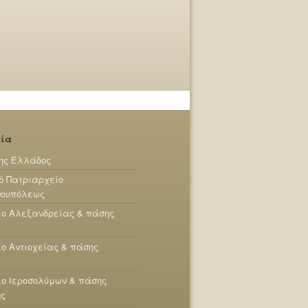
εία
ης Ελλάδος
ό Πατριαρχείο
νουπόλεως
ίο Αλεξανδρείας & πάσης
ο Αντιοχείας & πάσης
ο Ιεροσολύμων & πάσης
ης