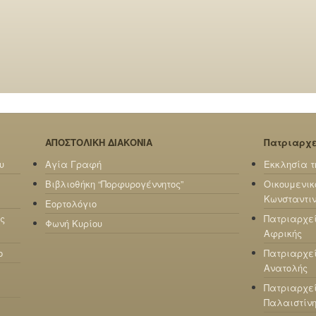
ΑΠΟΣΤΟΛΙΚΗ ΔΙΑΚΟΝΙΑ
Πατριαρχ
υ
Αγία Γραφή
Εκκλησία τ
Βιβλιοθήκη “Πορφυρογέννητος”
Οικουμενικ
Κωνσταντι
Εορτολόγιο
ς
Πατριαρχε
Φωνή Κυρίου
Αφρικής
ο
Πατριαρχεί
Ανατολής
Πατριαρχεί
Παλαιστίν