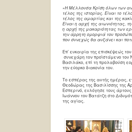
»Η Μέλλουσα Κρίση όλων των ανθ
τέλος της ιστορίας. Είναι το τέ
τέλος της αμαρτίας και της κακί
Είναι η αρχή της αιωνιότητας, τ
η αρχή της μακαριότητας των ερ
την άρρητη ομορφιά του προσώπο
που συνεχώς θα αυξάνει και ποτ
Επ’ ευκαιρία της επισκέψεώς το
συνεχάρη τον προϊστάμενο του 
Βασιλάκο, επί τη προλαβούση εο
την εύορκο διακονία του.
Το εσπέρας της αυτής ημέρας, ε
Θεοδώρας της Βασιλίσσης της Ά
Εσπερινό, ευλόγησε τους άρτους 
Ιωάννου του Βατάτζη στο Διδυμ
της αγίας.