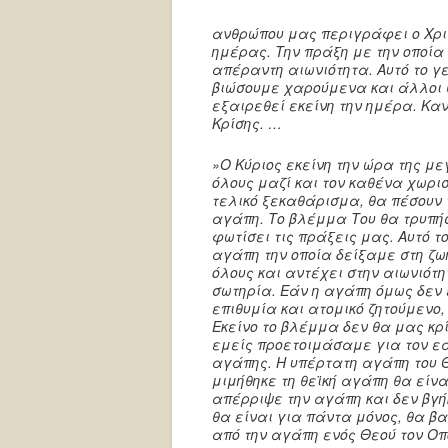
ανθρώπου μας περιγράφει ο Χρι
ημέρας. Την πράξη με την οποία
απέραντη αιωνιότητα. Αυτό το γε
βιώσουμε χαρούμενα και άλλοι θ
εξαιρεθεί εκείνη την ημέρα. Καν
Κρίσης. …
»Ο Κύριος εκείνη την ώρα της μ
όλους μαζί και τον καθένα χωρισ
τελικό ξεκαθάρισμα, θα πέσουν 
αγάπη. Το βλέμμα Του θα τρυπήσ
φωτίσει τις πράξεις μας. Αυτό τ
αγάπη την οποία δείξαμε στη ζ
όλους και αντέχει στην αιωνιότ
σωτηρία. Εάν η αγάπη όμως δεν 
επιθυμία και ατομικό ζητούμενο
Εκείνο το βλέμμα δεν θα μας κρ
εμείς προετοιμάσαμε για τον εαυ
αγάπης. Η υπέρτατη αγάπη του 
μιμήθηκε τη θεϊκή αγάπη θα είναι
απέρριψε την αγάπη και δεν βγή
θα είναι για πάντα μόνος, θα β
από την αγάπη ενός Θεού τον Οπ