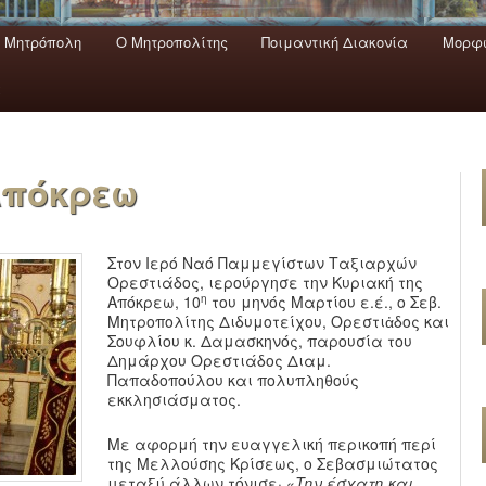
 Mητρόπολη
Ο Mητροπολίτης
Ποιμαντική Διακονία
Μορφω
ενο
εριεχόμενο
α
Απόκρεω
Στον Ιερό Ναό Παμμεγίστων Ταξιαρχών
Ορεστιάδος, ιερούργησε την Κυριακή της
η
Απόκρεω, 10
του μηνός Μαρτίου ε.έ., ο Σεβ.
Μητροπολίτης Διδυμοτείχου, Ορεστιἀδος και
Σουφλίου κ. Δαμασκηνός, παρουσία του
Δημάρχου Ορεστιάδος Διαμ.
Παπαδοπούλου και πολυπληθούς
εκκλησιάσματος.
Με αφορμή την ευαγγελική περικοπή περί
της Μελλούσης Κρίσεως, ο Σεβασμιώτατος
μεταξύ άλλων τόνισε· «
Την έσχατη και