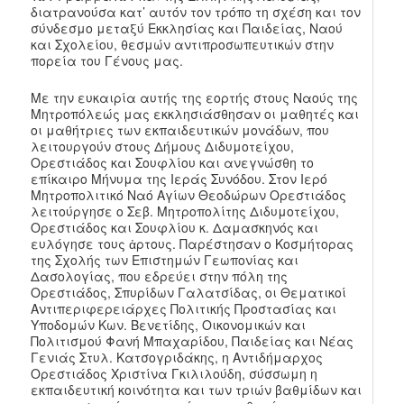
διατρανούσα κατ’ αυτόν τον τρόπο τη σχέση και τον
σύνδεσμο μεταξύ Εκκλησίας και Παιδείας, Ναού
και Σχολείου, θεσμών αντιπροσωπευτικών στην
πορεία του Γένους μας.
Με την ευκαιρία αυτής της εορτής στους Ναούς της
Μητροπόλεώς μας εκκλησιάσθησαν οι μαθητές και
οι μαθήτριες των εκπαιδευτικών μονάδων, που
λειτουργούν στους Δήμους Διδυμοτείχου,
Ορεστιάδος και Σουφλίου και ανεγνώσθη το
επίκαιρο Μήνυμα της Ιεράς Συνόδου. Στον Ιερό
Μητροπολιτικό Ναό Αγίων Θεοδώρων Ορεστιάδος
λειτούργησε ο Σεβ. Μητροπολίτης Διδυμοτείχου,
Ορεστιάδος και Σουφλίου κ. Δαμασκηνός και
ευλόγησε τους ἀρτους. Παρέστησαν ο Κοσμήτορας
της Σχολής των Επιστημών Γεωπονίας και
Δασολογίας, που εδρεύει στην πόλη της
Ορεστιάδος, Σπυρίδων Γαλατσίδας, οι Θεματικοί
Αντιπεριφερειάρχες Πολιτικής Προστασίας και
Υποδομών Κων. Βενετίδης, Οικονομικών και
Πολιτισμού Φανή Μπαχαρίδου, Παιδείας και Νέας
Γενιάς Στυλ. Κατσογριδάκης, η Αντιδήμαρχος
Ορεστιάδος Χριστίνα Γκιλιλούδη, σύσσωμη η
εκπαιδευτική κοινότητα και των τριών βαθμίδων και