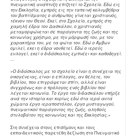
πνευματική ανάπτυξη επιζητεί το Σχολείο. Εδώ εις
την Εκκλησία, εμπρός εις την ταπεινή κολυμβήθρα
του βαπτίσματος ο άνθρωπος γίνεται χριστιανός,
τέκνον του Θεού. Εκεί, στο Σχολείο, εμπρός στη
χαμηλή έδρα του Δασκάλου, ο χριστιανός
μεταμορφώνεται σε παράγοντα της ζωής και της
κοινωνίας χρήσιμο, με την μόρφωσή του, με τον
χαρακτήρα του, με τα φώτα του. Εδώ ο Άμβων
ομιλεί, εκει η έδρα νουθετεί. Εδώ ο ιερεύς
ευλογεί, εκεί ο διδάσκαλος εμπνέει και καθοδηγεί.
…
»Ο διδάσκαλος με το σχολείο είναι η συνέχεια της
οικογένειας, είναι ο επίλογος, αν θέλετε, του
βιβλίου, που επιγράφεται σπίτι, αλλά είναι
συγχρόνως και ο πρόλογος ενός βιβλίου πού
λέγεται κοινωνία. Το έργο του διδασκάλου υπήρξε
ανά την ιστορία και κυρίως εδώ στα ιερά αυτά
χώματα έργο ιεραποστόλου, έργο μυσταγωγού,
πνευματικού παράγοντος της ζωής, αληθούς
στυλοβάτου της κοινωνίας και της Εκκλησίας.»
Στη συνέχεια στους επισήμους και τους
εκπαιδευτικούς παρετέθη δεξίωση στο Πνευματικό