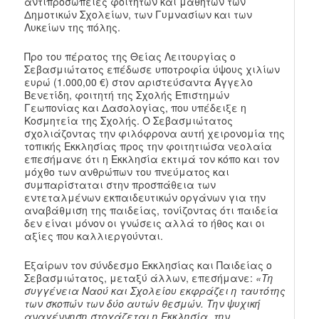
αντιπροσωπείες φοιτητών και μαθητών των
Δημοτικών Σχολείων, των Γυμνασίων και των
Λυκείων της πόλης.
Προ του πέρατος της Θείας Λειτουργίας ο
Σεβασμιώτατος επέδωσε υποτροφία ύψους χιλίων
ευρώ (1.000,00 €) στον αριστεύσαντα Άγγελο
Βενετίδη, φοιτητή της Σχολής Επιστημών
Γεωπονίας και Δασολογίας, που υπέδειξε η
Κοσμητεία της Σχολής. Ο Σεβασμιώτατος
σχολιάζοντας την φιλόφρονα αυτή χειρονομία της
τοπικής Εκκλησίας προς την φοιτητιώσα νεολαία
επεσήμανε ότι η Εκκλησία εκτιμά τον κόπο και τον
μόχθο των ανθρώπων του πνεύματος και
συμπαρίσταται στην προσπάθεια των
εντεταλμένων εκπαιδευτικών οργάνων για την
αναβάθμιση της παιδείας, τονίζοντας ότι παιδεία
δεν είναι μόνον οι γνώσεις αλλά το ήθος και οι
αξίες που καλλιεργούνται.
Εξαίρων τον σύνδεσμο Εκκλησίας και Παιδείας ο
Σεβασμιώτατος, μεταξύ άλλων, επεσήμανε:
«Τη
συγγένεια Ναού και Σχολείου εκφράζει η ταυτότης
των σκοπών των δύο αυτών θεσμών. Την ψυχική
αναγέννηση στοχάζεται η Εκκλησία, την