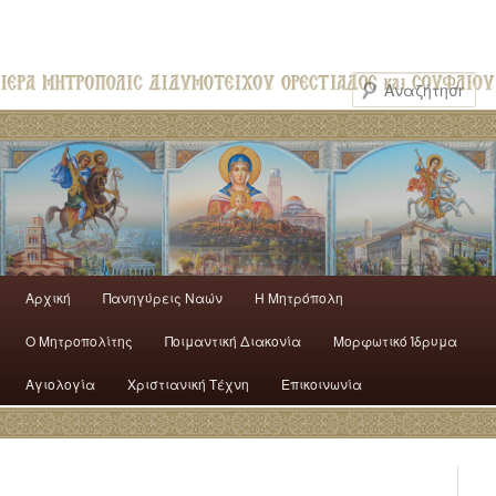
Αρχική
Πανηγύρεις Ναών
H Mητρόπολη
Ο Mητροπολίτης
Ποιμαντική Διακονία
Μορφωτικό Ίδρυμα
Αγιολογία
Χριστιανική Τέχνη
Επικοινωνία