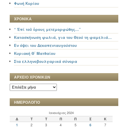
Φωνή Κυρίου
ΧΡΟΝΙΚΑ
“ Ἐπί τοῦ ὄρους μετεμορφώθης…”
Κατασκήνωση φωλιά, για του Θεού τη φαμελιά…
Εν όψει του Δεκαπενταυγούστου
Κυριακή Θ΄ Ματθαίου
Στα ελληνοβουλγαρικά σύνορα
ΑΡΧΕΙΟ ΧΡΟΝΙΚΩΝ
ΑΡΧΕΙΟ
ΧΡΟΝΙΚΩΝ
ΗΜΕΡΟΛΟΓΙΟ
Ιανουάριος 2024
Δ
Τ
Τ
Π
Π
Σ
Κ
1
2
3
4
5
6
7