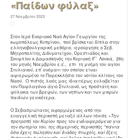
«Παίδων φύλαξ»
27 Νοεμβρίου 2023
Στον Ιερό Eνοριακό Ναό Αγίου Γεωργίου της
κωμοπόλεως Κυπρίνου, πού βρίσκεται δίπλα στην
ελληνοβουλγαρική μεθόριο, ιερούργησε ο Σεβ.
Μητροπολίτης Διδυμοτείχου, Ορεστιάδος και
Σουφλίου κ Δαμασκηνός την Κυριακή ΙΓ’ Λουκά, 26η
του μηνός Νοεμβρίου ε.έ., επι τη μνήμη του αγίου
Στυλιανού, επ’ ονόματι του οποίου είναι
αφιερωμένο το Παρεκκλήσιο του νοτίου κλίτους του
Ναού. Ο πιστός λαός μας ιδιαιτέρως ευλαβείται
τον Παφλαγόνα άγιο Στυλιανό, ως προστάτη και
φύλακα των βρεφών, των νηπίων και των μικρών
παιδιών γενικότερα.
Ο Σεβασμιώτατος αφορμώμενος από την
ευαγγελική περικοπή μεταξύ άλλων τόνισε «
Την
προτροπή του Κυρίου προς τον ενδιαφερόμενο για
την σωτηρία του, της σημερινής περικοπής
ʺπάντα
ὅσα ἔχεις πώλησον καί διάδος πτωχοίς, καί ἕξεις
θησαυρόν ἐν οὐρανοῖς· καί δεῦρο ἀκολούθει μοιʺ
(Λκ.