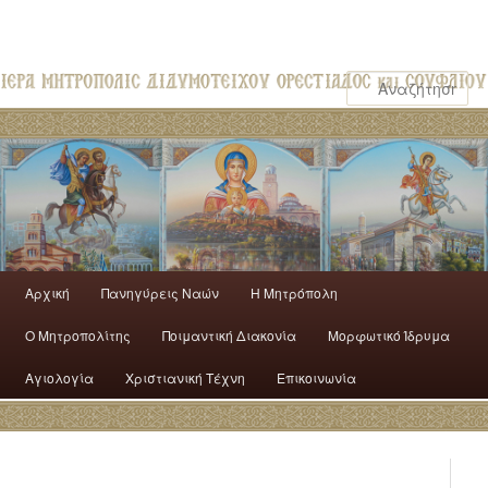
Αρχική
Πανηγύρεις Ναών
H Mητρόπολη
Ο Mητροπολίτης
Ποιμαντική Διακονία
Μορφωτικό Ίδρυμα
Αγιολογία
Χριστιανική Τέχνη
Επικοινωνία