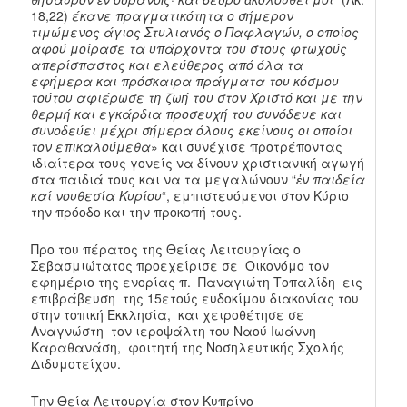
18,22)
έκανε πραγματικότητα ο σήμερον
τιμώμενος άγιος Στυλιανός ο Παφλαγών, ο οποίος
αφού μοίρασε τα υπάρχοντα του στους φτωχούς
απερίσπαστος και ελεύθερος από όλα τα
εφήμερα και πρόσκαιρα πράγματα του κόσμου
τούτου αφιέρωσε τη ζωή του στον Χριστό και με την
θερμή και εγκάρδια προσευχή του συνόδευε και
συνοδεύει μέχρι σήμερα όλους εκείνους οι οποίοι
τον επικαλούμεθα
» και συνέχισε προτρέποντας
ιδιαίτερα τους γονείς να δίνουν χριστιανική αγωγή
στα παιδιά τους και να τα μεγαλώνουν “
ἐν παιδεία
καί νουθεσία Κυρίου
“, εμπιστευόμενοι στον Κύριο
την πρόοδο και την προκοπή τους.
Προ του πέρατος της Θείας Λειτουργίας ο
Σεβασμιώτατος προεχείρισε σε Οικονόμο τον
εφημέριο της ενορίας π. Παναγιώτη Τοπαλίδη εις
επιβράβευση της 15ετούς ευδοκίμου διακονίας του
στην τοπική Εκκλησία, και χειροθέτησε σε
Αναγνώστη τον ιεροψάλτη του Ναού Ιωάννη
Καραθανάση, φοιτητή της Νοσηλευτικής Σχολής
Διδυμοτείχου.
Την Θεία Λειτουργία στον Κυπρίνο