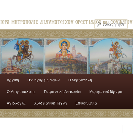
Αρχική
Πανηγύρεις Ναών
H Mητρόπολη
Ο Mητροπολίτης
Ποιμαντική Διακονία
Μορφωτικό Ίδρυμα
Αγιολογία
Χριστιανική Τέχνη
Επικοινωνία