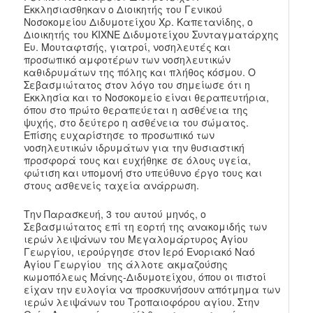
Εκκλησιασθηκαν ο Διοικητής του Γενικού
Νοσοκομείου Διδυμοτείχου Χρ. Καπετανίδης, ο
Διοικητής του ΚΙΧΝΕ Διδυμοτείχου Συνταγματάρχης
Ευ. Μουταφτσής, γιατροί, νοσηλευτές και
προσωπικό αμφοτέρων των νοσηλευτικών
καθιδρυμάτων της πόλης και πλήθος κόσμου. Ο
Σεβασμιώτατος στον λόγο του σημείωσε ότι η
Εκκλησία και το Νοσοκομείο είναι θεραπευτήρια,
όπου στο πρώτο θεραπεύεται η ασθένεια της
ψυχής, στο δεύτερο η ασθένεια του σώματος.
Επίσης ευχαρίστησε το προσωπικό των
νοσηλευτικών ιδρυμάτων για την θυσιαστική
προσφορά τους και ευχήθηκε σε όλους υγεία,
φώτιση και υπομονή στο υπεύθυνο έργο τους και
στους ασθενείς ταχεία ανάρρωση.
Την Παρασκευή, 3 του αυτού μηνός, ο
Σεβασμιώτατος επί τη εορτή της ανακομιδής των
ιερών λειψάνων του Μεγαλομάρτυρος Αγίου
Γεωργίου, ιερούργησε στον Ιερό Ενοριακό Ναό
Αγίου Γεωργίου της άλλοτε ακμαζούσης
κωμοπόλεως Μάνης-Διδυμοτείχου, όπου οι πιστοί
είχαν την ευλογία να προσκυνήσουν απότμημα των
ιερών λειψάνων του Τροπαιοφόρου αγίου. Στην