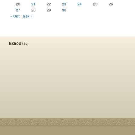
20
21
22
23
24
25
26
27
28
29
30
« Οκτ
Δεκ »
Εκδόσεις