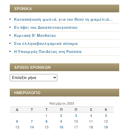
ΧΡΟΝΙΚΑ
Κατασκήνωση φωλιά, για του Θεού τη φαμελιά…
Εν όψει του Δεκαπενταυγούστου
Κυριακή Θ΄ Ματθαίου
Στα ελληνοβουλγαρικά σύνορα
Η Υπουργός Παιδείας στη Ρούσσα
ΑΡΧΕΙΟ ΧΡΟΝΙΚΩΝ
ΑΡΧΕΙΟ
ΧΡΟΝΙΚΩΝ
ΗΜΕΡΟΛΟΓΙΟ
Νοέμβριος 2023
Δ
Τ
Τ
Π
Π
Σ
Κ
1
2
3
4
5
6
7
8
9
10
11
12
13
14
15
16
17
18
19