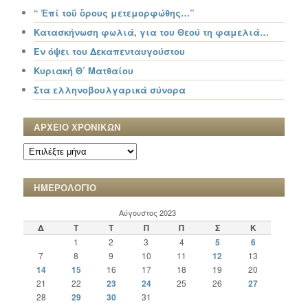
“ Ἐπί τοῦ ὄρους μετεμορφώθης…”
Κατασκήνωση φωλιά, για του Θεού τη φαμελιά…
Εν όψει του Δεκαπενταυγούστου
Κυριακή Θ΄ Ματθαίου
Στα ελληνοβουλγαρικά σύνορα
ΑΡΧΕΙΟ ΧΡΟΝΙΚΩΝ
ΑΡΧΕΙΟ
ΧΡΟΝΙΚΩΝ
ΗΜΕΡΟΛΟΓΙΟ
Αύγουστος 2023
Δ
Τ
Τ
Π
Π
Σ
Κ
1
2
3
4
5
6
7
8
9
10
11
12
13
14
15
16
17
18
19
20
21
22
23
24
25
26
27
28
29
30
31