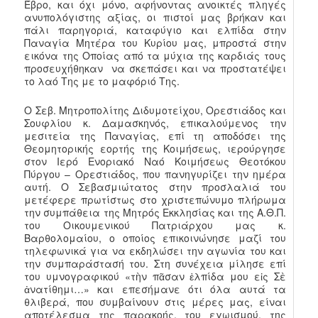
Έβρο, και όχι μόνο, αφήνοντας ανοικτές πληγές
ανυπολόγιστης αξίας, οι πιστοί μας βρήκαν και
πάλι παρηγοριά, καταφύγιο και ελπίδα στην
Παναγία Μητέρα του Κυρίου μας, μπροστά στην
εικόνα της Οποίας από τα μύχια της καρδιάς τους
προσευχήθηκαν να σκεπάσει και να προστατέψει
το λαό Της με το μαφόριό Της.
Ο Σεβ. Μητροπολίτης Διδυμοτείχου, Ορεστιάδος και
Σουφλίου κ. Δαμασκηνός, επικαλούμενος την
μεσιτεία της Παναγίας, επί τη αποδόσει της
Θεομητορικής εορτής της Κοιμήσεως, ιερούργησε
στον Ιερό Ενοριακό Ναό Κοιμήσεως Θεοτόκου
Πύργου – Ορεστιάδος, που πανηγυρίζει την ημέρα
αυτή. Ο Σεβασμιώτατος στην προσλαλιά του
μετέφερε πρωτίστως στο χριστεπώνυμο πλήρωμα
την συμπάθεια της Μητρός Εκκλησίας και της Α.Θ.Π.
του Οικουμενικού Πατριάρχου μας κ.
Βαρθολομαίου, ο οποίος επικοινώνησε μαζί του
τηλεφωνικά για να εκδηλώσει την αγωνία του και
την συμπαράστασή του. Στη συνέχεια μίλησε επί
του υμνογραφικού «τὴν πᾶσαν ἐλπίδα μου εἰς Σὲ
ἀνατίθημι…» και επεσήμανε ότι όλα αυτά τα
θλιβερά, που συμβαίνουν στις μέρες μας, είναι
αποτέλεσμα της παρακοής, του εγωισμού, της