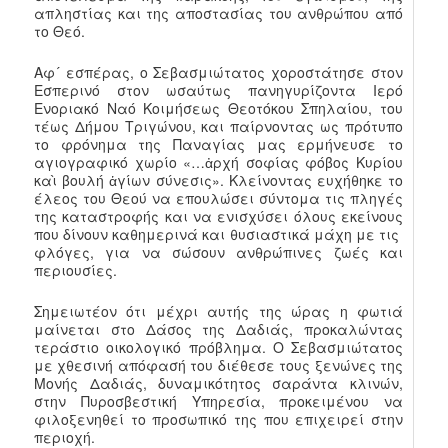
απληστίας και της αποστασίας του ανθρώπου από
το Θεό.
Αφ´ εσπέρας, ο Σεβασμιώτατος χοροστάτησε στον
Εσπερινό στον ωσαύτως πανηγυρίζοντα Ιερό
Ενοριακό Ναό Κοιμήσεως Θεοτόκου Σπηλαίου, του
τέως Δήμου Τριγώνου, και παίρνοντας ως πρότυπο
το φρόνημα της Παναγίας μας ερμήνευσε το
αγιογραφικό χωρίο «…ἀρχή σοφίας φόβος Κυρίου
καὶ βουλή ἁγίων σύνεσις». Κλείνοντας ευχήθηκε το
έλεος του Θεού να επουλώσει σύντομα τις πληγές
της καταστροφής και να ενισχύσει όλους εκείνους
που δίνουν καθημερινά και θυσιαστικά μάχη με τις
φλόγες, για να σώσουν ανθρώπινες ζωές και
περιουσίες.
Σημειωτέον ότι μέχρι αυτής της ώρας η φωτιά
μαίνεται στο Δάσος της Δαδιάς, προκαλώντας
τεράστιο οικολογικό πρόβλημα. Ο Σεβασμιώτατος
με χθεσινή απόφασή του διέθεσε τους ξενώνες της
Μονής Δαδιάς, δυναμικότητος σαράντα κλινών,
στην Πυροσβεστική Υπηρεσία, προκειμένου να
φιλοξενηθεί το προσωπικό της που επιχειρεί στην
περιοχή.