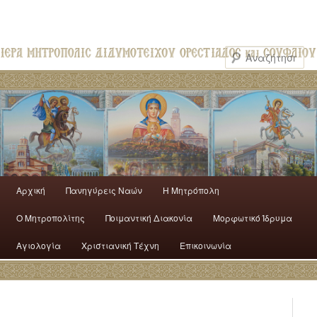
Αρχική
Πανηγύρεις Ναών
H Mητρόπολη
Ο Mητροπολίτης
Ποιμαντική Διακονία
Μορφωτικό Ίδρυμα
Αγιολογία
Χριστιανική Τέχνη
Επικοινωνία