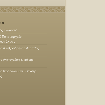
εία
ης Ελλάδος
ό Πατριαρχείο
νουπόλεως
ίο Αλεξανδρείας & πάσης
ο Αντιοχείας & πάσης
ο Ιεροσολύμων & πάσης
ης