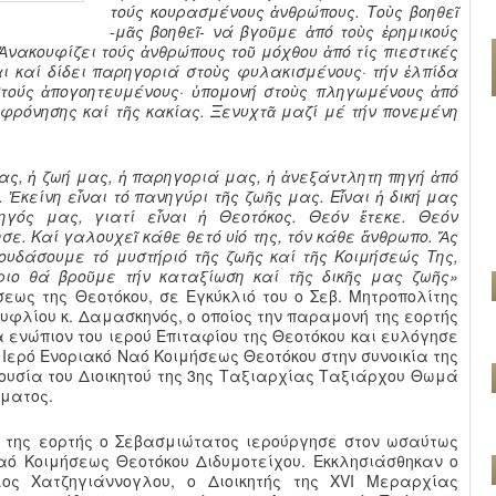
τούς κουρασμένους ἀνθρώπους. Τοὺς βοηθεῖ
-μᾶς βοηθεῖ- νά βγοῦμε ἀπό τοὺς ἐρημικούς
Ἀνακουφίζει τούς ἀνθρώπους τοῦ μόχθου ἀπό τίς πιεστικές
ι καί δίδει παρηγοριά στοὺς φυλακισμένους· τήν ἐλπίδα
τούς ἀπογοητευμένους· ὑπομονή στοὺς πληγωμένους ἀπό
φρόνησης καί τῆς κακίας. Ξενυχτᾶ μαζί μέ τήν πονεμένη
ς, ἡ ζωή μας, ἡ παρηγοριά μας, ἡ ἀνεξάντλητη πηγή ἀπό
 Ἐκείνη εἶναι τό πανηγύρι τῆς ζωῆς μας. Εἶναι ἡ δική μας
γός μας, γιατί εἶναι ἡ Θεοτόκος. Θεόν ἔτεκε. Θεόν
ε. Καί γαλουχεῖ κάθε θετό υἱό της, τόν κάθε ἄνθρωπο. Ἄς
ουδάσουμε τό μυστήριό τῆς ζωῆς καί τῆς Κοιμήσεώς Της,
ριο θά βροῦμε τήν καταξίωση καί τῆς δικῆς μας ζωῆς»
σεως της Θεοτόκου, σε Εγκύκλιό του ο Σεβ. Μητροπολίτης
ουφλίου κ. Δαμασκηνός, ο οποίος την παραμονή της εορτής
ενώπιον του ιερού Επιταφίου της Θεοτόκου και ευλόγησε
 Ιερό Ενοριακό Ναό Κοιμήσεως Θεοτόκου στην συνοικία της
ουσία του Διοικητού της 3ης Ταξιαρχίας Ταξιάρχου Θωμά
σματος.
 της εορτής ο Σεβασμιώτατος ιερούργησε στον ωσαύτως
αό Κοιμήσεως Θεοτόκου Διδυμοτείχου. Εκκλησιάσθηκαν ο
ος Χατζηγιάννογλου, ο Διοικητής της XVI Μεραρχίας