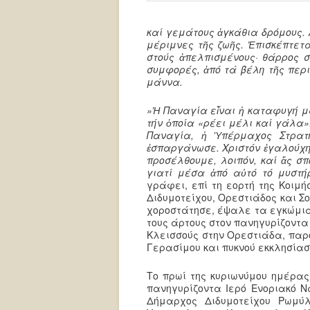
καί γεμάτους ἀγκάθια δρόμους. 
μέριμνες τῆς ζωῆς. Ἐπισκέπτετα
στούς ἀπελπισμένους· θάρρος σ
συμφορές, ἀπό τά βέλη τῆς περι
μάννα.
»Ἡ Παναγία εἶναι ἡ καταφυγή μα
τήν ὁποία «ρέει μέλι καί γάλα».
Παναγία, ἡ Ὑπέρμαχος Στρατη
ἐσπαργάνωσε. Χριστόν ἐγαλούχησ
προσέλθουμε, λοιπόν, καί ἄς σπ
γιατί μέσα ἀπό αὐτό τό μυστή
γράφει, επί τη εορτή της Κοιμή
Διδυμοτείχου, Ορεστιάδος και Σ
χοροστάτησε, έψαλε τα εγκώμια 
τους άρτους στον πανηγυρίζοντα
Κλεισσούς στην Ορεστιάδα, παρ
Γερασίμου και πυκνού εκκλησία
Το πρωί της κυριωνύμου ημέρας
πανηγυρίζοντα Ιερό Ενοριακό Ν
Δήμαρχος Διδυμοτείχου Ρωμύλ