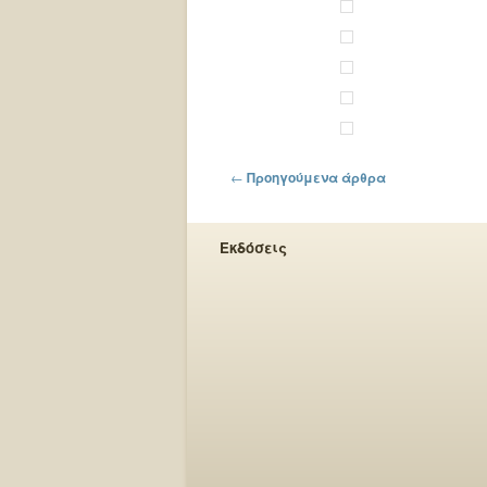
Πλοήγηση στα άρθρα
←
Προηγούμενα άρθρα
Εκδόσεις