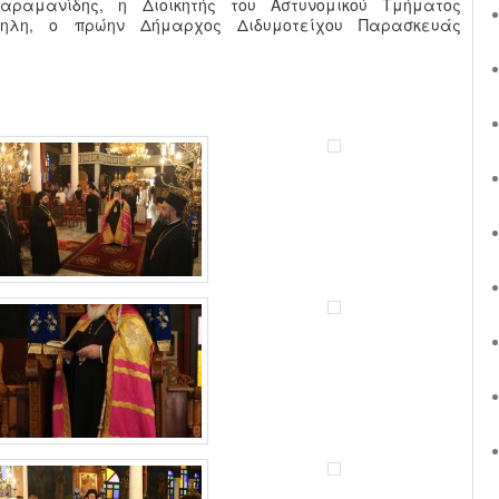
αραμανίδης, η Διοικητής του Αστυνομικού Τμήματος
τηλη, ο πρώην Δήμαρχος Διδυμοτείχου Παρασκευάς