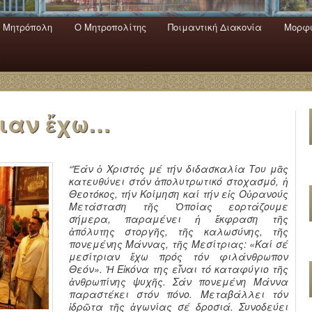
 Mητρόπολη
Ο Mητροπολίτης
Ποιμαντική Διακονία
Μορφω
ενο
εριεχόμενο
α
ριαν ἔχω…
“Ἐάν ὁ Χριστός μέ τήν διδασκαλία Του μᾶς
κατευθύνει στόν ἀπολυτρωτικό στοχασμό, ἡ
Θεοτόκος, τήν Κοίμηση καί τήν εἰς Οὐρανούς
Μετάσταση τῆς Ὁποίας εορτάζουμε
σήμερα, παραμένει ἡ ἔκφραση τῆς
ἀπόλυτης στοργῆς, τῆς καλωσύνης, τῆς
πονεμένης Μάννας, τῆς Μεσίτριας: «Καί σέ
μεσίτριαν ἔχω πρός τόν φιλάνθρωπον
Θεόν». Ἡ Εἰκόνα της εἶναι τό καταφύγιο τῆς
ἀνθρωπίνης ψυχῆς. Σάν πονεμένη Μάννα
παραστέκει στόν πόνο. Μεταβάλλει τόν
ἱδρῶτα τῆς ἀγωνίας σέ δροσιά. Συνοδεύει