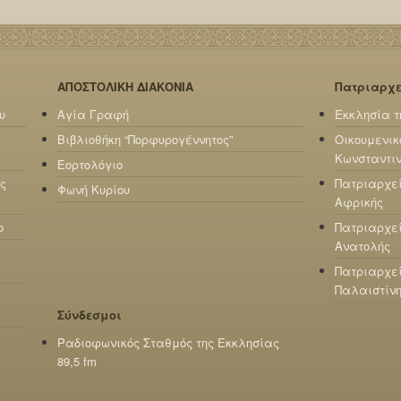
ΑΠΟΣΤΟΛΙΚΗ ΔΙΑΚΟΝΙΑ
Πατριαρχ
υ
Αγία Γραφή
Εκκλησία τ
Βιβλιοθήκη “Πορφυρογέννητος”
Οικουμενικ
Κωνσταντι
Εορτολόγιο
ς
Πατριαρχε
Φωνή Κυρίου
Αφρικής
ο
Πατριαρχεί
Ανατολής
Πατριαρχεί
Παλαιστίν
Σύνδεσμοι
Ραδιοφωνικός Σταθμός της Εκκλησίας
89,5 fm