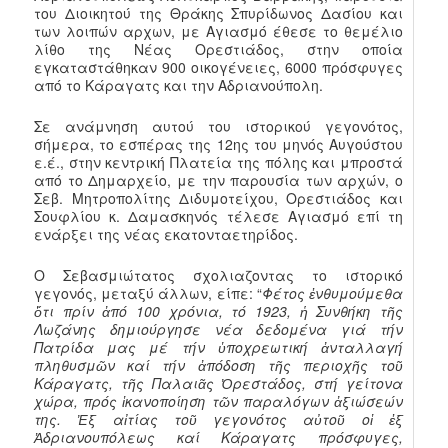
του Διοικητού της Θράκης Σπυρίδωνος Δασίου και
των λοιπών αρχων, με Αγιασμό έθεσε το θεμέλιο
λίθο της Νέας Ορεστιάδος, στην οποία
εγκαταστάθηκαν 900 οικογένειες, 6000 πρόσφυγες
από το Κάραγατς και την Αδριανούπολη.
Σε ανάμνηση αυτού του ιστορικού γεγονότος,
σήμερα, το εσπέρας της 12ης του μηνός Αυγούστου
ε.έ., στην κεντρική Πλατεία της πόλης και μπροστά
από το Δημαρχείο, με την παρουσία των αρχών, ο
Σεβ. Μητροπολίτης Διδυμοτείχου, Ορεστιάδος και
Σουφλίου κ. Δαμασκηνός τέλεσε Αγιασμό επί τη
ενάρξει της νέας εκατονταετηρίδος.
Ο Σεβασμιώτατος σχολιαζοντας το ιστορικό
γεγονός, μεταξύ άλλων, είπε: “
Φέτος ἐνθυμούμεθα
ὅτι πρίν ἀπό 100 χρόνια, τό 1923, ἡ Συνθήκη τῆς
Λωζάνης δημιούργησε νέα δεδομένα γιά τήν
Πατρίδα μας μέ τήν ὑποχρεωτική ἀνταλλαγή
πληθυσμῶν καί τήν ἀπόδοση τῆς περιοχῆς τοῦ
Κάραγατς, τῆς Παλαιᾶς Ὀρεστάδος, στή γείτονα
χώρα, πρός ἱκανοποίηση τῶν παραλόγων ἀξιώσεών
της. Ἐξ αἰτίας τοῦ γεγονότος αὐτοῦ οἱ ἐξ
Ἀδριανουπόλεως καί Κάραγατς πρόσφυγες,