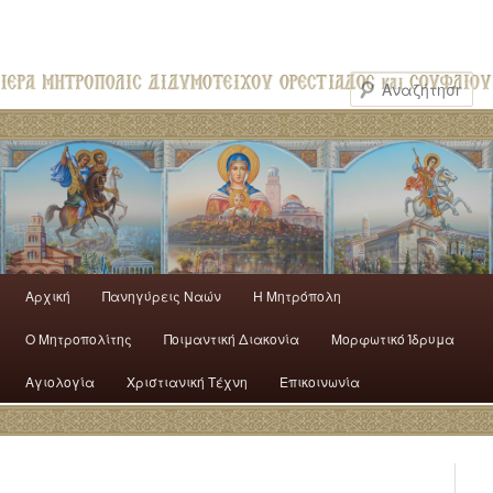
Αρχική
Πανηγύρεις Ναών
H Mητρόπολη
Ο Mητροπολίτης
Ποιμαντική Διακονία
Μορφωτικό Ίδρυμα
Αγιολογία
Χριστιανική Τέχνη
Επικοινωνία