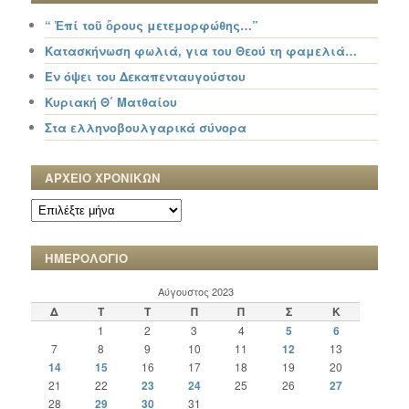
“ Ἐπί τοῦ ὄρους μετεμορφώθης…”
Κατασκήνωση φωλιά, για του Θεού τη φαμελιά…
Εν όψει του Δεκαπενταυγούστου
Κυριακή Θ΄ Ματθαίου
Στα ελληνοβουλγαρικά σύνορα
ΑΡΧΕΙΟ ΧΡΟΝΙΚΩΝ
ΑΡΧΕΙΟ
ΧΡΟΝΙΚΩΝ
ΗΜΕΡΟΛΟΓΙΟ
Αύγουστος 2023
Δ
Τ
Τ
Π
Π
Σ
Κ
1
2
3
4
5
6
7
8
9
10
11
12
13
14
15
16
17
18
19
20
21
22
23
24
25
26
27
28
29
30
31