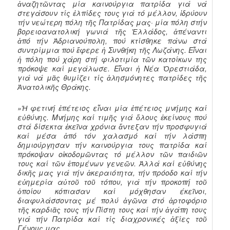
ἀναζητῶντας μία καινούργια πατρίδα γιά νά
στεγάσουν τίς ἐλπίδες τους γιά τό μέλλον, ἱδρύουν
τήν νεώτερη πόλη τῆς Πατρίδας μας· μία πόλη στήν
βορειοανατολική γωνιά τῆς
Ἑλλάδος, ἀπέναντι
ἀπό τήν Ἀδριανούπολη, πού κτίσθηκε πάνω στά
συντρίμμια πού ἔφερε ἡ Συνθήκη τῆς Λωζάνης. Εἶναι
ἡ πόλη πού χάρη στή φιλοτιμία τῶν κατοίκων της
πρόκοψε καί μεγάλωσε. Εἶναι ἡ Νέα Ὀρεστιάδα,
γιά νά μᾶς θυμίζει τίς ἀλησμόνητες πατρίδες τῆς
Ἀνατολικῆς Θράκης.
»Ἡ φετινή ἐπέτειος εἶναι μία ἐπέτειος μνήμης καί
εὐθύνης. Μνήμης καί τιμῆς γιά ὅλους ἐκείνους πού
στά δίσεκτα ἐκεῖνα χρόνια ἄντεξαν τήν προσφυγιά
καί μέσα ἀπό τόν χαλασμό καί τήν λάσπη
δημιούργησαν τήν καινούργια τους πατρίδα καί
πρόκοψαν οἰκοδομῶντας τό μέλλον τῶν παιδιῶν
τους καί τῶν ἑπομένων γενεῶν. Ἀλλά καί εὐθύνης
δικῆς μας γιά τήν ἀκεραιότητα, τήν πρόοδο καί τήν
εὐημερία αὐτοῦ τοῦ τόπου, γιά τήν προκοπή τοῦ
ὁποίου κόπιασαν καί μόχθησαν έκεῖνοι,
διαφυλάσσοντας μέ πολύ ἀγῶνα στό ἀρτοφόριο
τῆς καρδιᾶς τους τήν Πίστη τους καί τήν ἀγάπη τους
γιά τήν Πατρίδα καί τίς διαχρονικές ἀξίες τοῦ
Γένους μας.