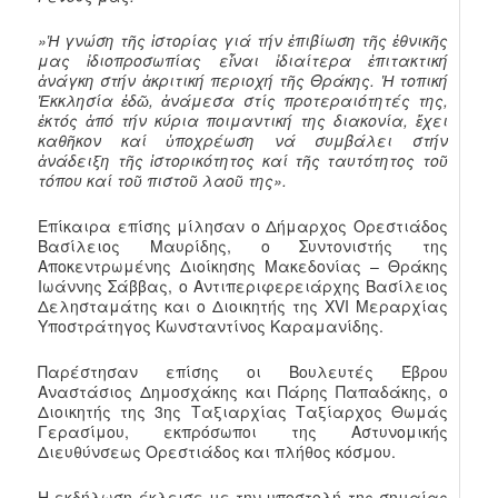
»Ἡ γνώση τῆς ἱστορίας γιά τήν ἐπιβίωση τῆς ἐθνικῆς
μας ἰδιοπροσωπίας εἶναι ἰδιαίτερα ἐπιτακτική
ἀνάγκη στήν ἀκριτική περιοχή τῆς Θράκης. Ἡ τοπική
Ἐκκλησία ἐδῶ, ἀνάμεσα στίς προτεραιότητές της,
ἐκτός ἀπό τήν κύρια ποιμαντική της διακονία, ἔχει
καθῆκον καί ὑποχρέωση νά συμβάλει στήν
ἀνάδειξη τῆς ἱστορικότητος καί τῆς ταυτότητος τοῦ
τόπου καί τοῦ πιστοῦ λαοῦ της».
Επίκαιρα επίσης μίλησαν ο Δήμαρχος Ορεστιάδος
Βασίλειος Μαυρίδης, ο Συντονιστής της
Αποκεντρωμένης Διοίκησης Μακεδονίας – Θράκης
Ιωάννης Σάββας, ο Αντιπεριφερειάρχης Βασίλειος
Δελησταμάτης και ο Διοικητής της XVI Μεραρχίας
Υποστράτηγος Κωνσταντίνος Καραμανίδης.
Παρέστησαν επίσης οι Βουλευτές Έβρου
Αναστάσιος Δημοσχάκης και Πάρης Παπαδάκης, ο
Διοικητής της 3ης Ταξιαρχίας Ταξίαρχος Θωμάς
Γερασίμου, εκπρόσωποι της Αστυνομικής
Διευθύνσεως Ορεστιάδος και πλήθος κόσμου.
Η εκδήλωση έκλεισε με την υποστολή της σημαίας