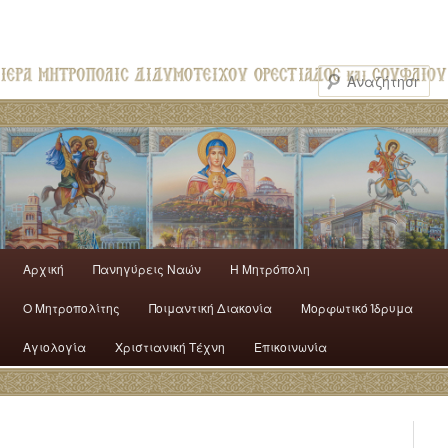
Αρχική
Πανηγύρεις Ναών
H Mητρόπολη
Ο Mητροπολίτης
Ποιμαντική Διακονία
Μορφωτικό Ίδρυμα
Αγιολογία
Χριστιανική Τέχνη
Επικοινωνία