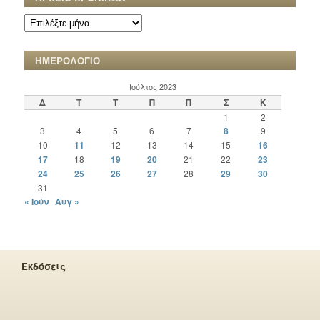
ΑΡΧΕΙΟ
ΧΡΟΝΙΚΩΝ
ΗΜΕΡΟΛΟΓΙΟ
Ιούλιος 2023
Δ
Τ
Τ
Π
Π
Σ
Κ
1
2
3
4
5
6
7
8
9
10
11
12
13
14
15
16
17
18
19
20
21
22
23
24
25
26
27
28
29
30
31
« Ιούν
Αυγ »
Εκδόσεις