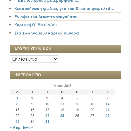
“ Ἐπί τοῦ ὄρους μετεμορφώθης…”
Κατασκήνωση φωλιά, για του Θεού τη φαμελιά…
Εν όψει του Δεκαπενταυγούστου
Κυριακή Θ΄ Ματθαίου
Στα ελληνοβουλγαρικά σύνορα
ΑΡΧΕΙΟ ΧΡΟΝΙΚΩΝ
ΑΡΧΕΙΟ
ΧΡΟΝΙΚΩΝ
ΗΜΕΡΟΛΟΓΙΟ
Μάιος 2023
Δ
Τ
Τ
Π
Π
Σ
Κ
1
2
3
4
5
6
7
8
9
10
11
12
13
14
15
16
17
18
19
20
21
22
23
24
25
26
27
28
29
30
31
« Απρ
Ιούν »