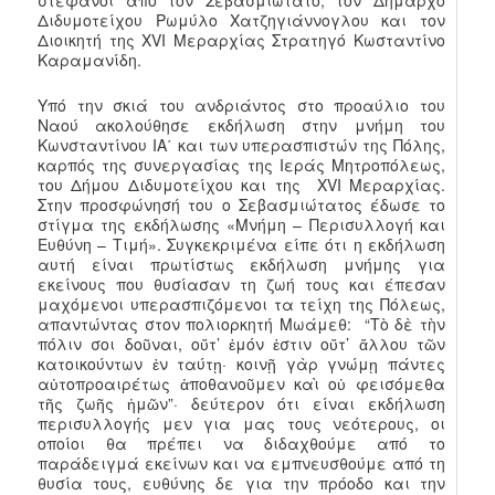
Διδυμοτείχου Ρωμύλο Χατζηγιάννογλου και τον
Διοικητή της XVI Μεραρχίας Στρατηγό Κωσταντίνο
Καραμανίδη.
Υπό την σκιά του ανδριάντος στο προαύλιο του
Ναού ακολούθησε εκδήλωση στην μνήμη του
Κωνσταντίνου ΙΑ΄ και των υπερασπιστών της Πόλης,
καρπός της συνεργασίας της Ιεράς Μητροπόλεως,
του Δήμου Διδυμοτείχου και της XVI Μεραρχίας.
Στην προσφώνησή του ο Σεβασμιώτατος έδωσε το
στίγμα της εκδήλωσης «Μνήμη – Περισυλλογή και
Ευθύνη – Τιμή». Συγκεκριμένα είπε ότι η εκδήλωση
αυτή είναι πρωτίστως εκδήλωση μνήμης για
εκείνους που θυσίασαν τη ζωή τους και έπεσαν
μαχόμενοι υπερασπιζόμενοι τα τείχη της Πόλεως,
απαντώντας στον πολιορκητή Μωάμεθ: “Τὸ δὲ τὴν
πόλιν σοι δοῦναι, οὔτ’ ἐμόν ἐστιν οὔτ’ ἄλλου τῶν
κατοικούντων ἐν ταύτῃ· κοινῇ γὰρ γνώμῃ πάντες
αὐτοπροαιρέτως ἀποθανοῦμεν καὶ οὐ φεισόμεθα
τῆς ζωῆς ἡμῶν”· δεύτερον ότι είναι εκδήλωση
περισυλλογής μεν για μας τους νεότερους, οι
οποίοι θα πρέπει να διδαχθούμε από το
παράδειγμά εκείνων και να εμπνευσθούμε από τη
θυσία τους, ευθύνης δε για την πρόοδο και την