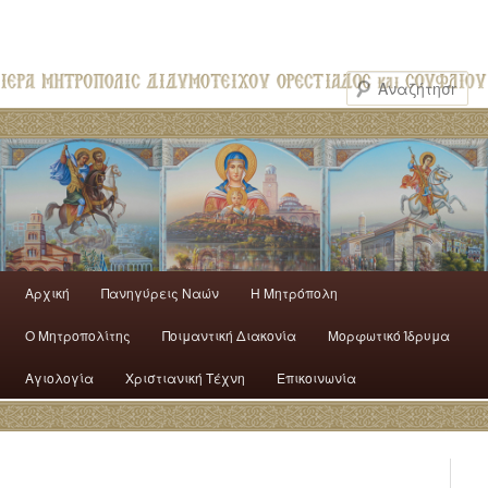
Αρχική
Πανηγύρεις Ναών
H Mητρόπολη
Ο Mητροπολίτης
Ποιμαντική Διακονία
Μορφωτικό Ίδρυμα
Αγιολογία
Χριστιανική Τέχνη
Επικοινωνία