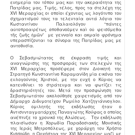
ευημερία του τόπου μας και την ακεραιότητα της
Πατρίδας μας. Τιμής, τέλος, προς τα στελέχη της
XVI Μεραρχίας οι οποίοι έχοντας ως λογότυπο του
σχηματισμού τους τα τελευταία αυτά λόγια του
Κωσταντίνου Παλαιολόγου “πάντες
αὐτοπροαιρέτως ἀποθανοῦμεν καὶ οὐ φεισόμεθα
τῆς ζωῆς ἡμῶν” με γενναίο και ακμαίο φρόνημα
υπερασπίζονται τα σύνορα της Πατρίδας μας με
αυτοθυσία.
Ο Σεβασμιώτατος σε έκφραση τιμής και
αναγνώρισης της προσφοράς των στελεχών της
XVI Μεραρχίας προσέφερε στον Διοικητή της
Στρατηγό Κωνσταντίνο Καραμανίδη μία εικόνα του
ευλογούντος Χριστού, με την ευχή ο Κύριος να
κατευθύνει το στράτευμα και να φωτίζει τις
δραστηριότητές του. Μετά την προσφώνηση του
Σεβασμιωτάτου ακολούθησε χαιρετισμός από τον
Δήμαρχο Διδυμοτείχου Ρωμύλο Χατζηγιάννογλου.
Κύριος ομιλητής της εκδήλωσης ήταν ο
Αντισυνταγματάρχης Παναγιώτης Κούφας ο οποίος
ανέπτυξε το χρονικό της Αλώσεως. Την εκδήλωση
πλαισίωσαν η Χορωδία Παραδοσιακής Μουσικής
της Ιεράς Μητροπόλεως, με χοράρχη τον Χρήστο
Κισσούδη, η Ορχήστρα της XVI Μεραρχίας μαζί με