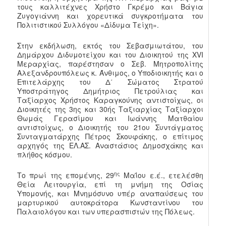
τους καλλιτέχνες Χρήστο Γκρέμο και Βάγια
Ζυγογιάννη και χορευτικά συγκροτήματα του
Πολιτιστικού Συλλόγου «Δίδυμα Τείχη».
Στην εκδήλωση, εκτός του Σεβασμιωτάτου, του
Δημάρχου Διδυμοτείχου και του Διοικητού της XVI
Μεραρχίας, παρέστησαν ο Σεβ. Μητροπολίτης
Αλεξανδρουπόλεως κ. Άνθιμος, ο Υποδιοικητής και ο
Επιτελάρχης του Δ΄ Σώματος Στρατού
Υποστράτηγος Δημήτριος Πετρούλιας και
Ταξίαρχος Χρήστος Καραγκούνης αντιστοίχως, οι
Διοικητές της 3ης και 30ής Ταξιαρχίας Ταξίαρχοι
Θωμάς Γερασίμου και Ιωάννης Ματθαίου
αντιστοίχως, ο Διοικητής του 21ου Συντάγματος
Συνταγματάρχης Πέτρος Σκουφάκης, ο επίτιμος
αρχηγός της ΕΛ.ΑΣ. Αναστάσιος Δημοσχάκης και
πλήθος κόσμου.
ης
Το πρωί της επομένης, 29
Μαΐου ε.έ., ετελέσθη
Θεία Λειτουργία, επί τη μνήμη της Οσίας
Υπομονής, και Μνημόσυνο υπέρ αναπαύσεως του
μαρτυρικού αυτοκράτορα Κωνσταντίνου του
Παλαιολόγου και των υπερασπιστών της Πόλεως.