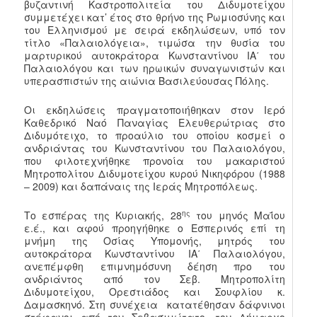
βυζαντινή Καστροπολιτεία του Διδυμοτείχου
συμμετέχει κατ’ έτος στο θρήνο της Ρωμιοσύνης και
του Ελληνισμού με σειρά εκδηλώσεων, υπό τον
τίτλο «Παλαιολόγεια», τιμώσα την θυσία του
μαρτυρικού αυτοκράτορα Κωνσταντίνου ΙΑ΄ του
Παλαιολόγου και των ηρωικών συναγωνιστών και
υπερασπιστών της αιώνια Βασιλεύουσας Πόλης.
Οι εκδηλώσεις πραγματοποιήθηκαν στον Ιερό
Καθεδρικό Ναό Παναγίας Ελευθερώτριας στο
Διδυμότειχο, το προαύλιο του οποίου κοσμεί ο
ανδριάντας του Κωνσταντίνου του Παλαιολόγου,
που φιλοτεχνήθηκε προνοία του μακαριστού
Μητροπολίτου Διδυμοτείχου κυρού Νικηφόρου (1988
– 2009) και δαπάναις της Ιεράς Μητροπόλεως.
ης
Το εσπέρας της Κυριακής, 28
του μηνός Μαΐου
ε.έ., και αφού προηγήθηκε ο Εσπερινός επί τη
μνήμη της Οσίας Υπομονής, μητρός του
αυτοκράτορα Κωνσταντίνου ΙΑ΄ Παλαιολόγου,
ανεπέμφθη επιμνημόσυνη δέηση προ του
ανδριάντος από τον Σεβ. Μητροπολίτη
Διδυμοτείχου, Ορεστιάδος και Σουφλίου κ.
Δαμασκηνό. Στη συνέχεια κατατέθησαν δάφνινοι
στέφανοι από τον Σεβασμιώτατο, τον Δήμαρχο