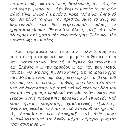
πιστός στούς σκοτισμένους διπλανούς του τό φῶς
πού φέρει μέσα του. Δέν ἔχει σημασία ἄν τό φῶς
αὐτό εἶναι μικρό ἤ μεγάλο. Ἀρκεῖ νά εἶναι ἀληθινό
καί νά εἶναι τό φῶς τοῦ Χριστοῦ. Αὐτό τό φῶς θά
θεραπεύσει καί θά παρηγορήσει ὅσους τό
χρησιμοποιήσουν. Ἐπιπλέον ὅλους μαζί θά μᾶς
ὁδηγήσει στή χαρά τῆς ἀναστάσιμης ζωῆς καί τῆς
παντοτινῆς σωτηρίας».
Τέλος, αφορμώμενος από την πολύπλευρη και
ουσιαστική προσφορά των τιμωμένων Θεοστέπτων
και Ισαποστόλων Βασιλέων Αγίων Κωνσταντίνου
και Ελένης για την ορθοδοξία και τον πολιτισμό,
τόνισε·
«Ὁ Μ
έγας Κωνσταντῖνος μέ τό Διάταγμα
τῶν Μεδιολάνων ἀφ’ ἑνός κατέρριψε τό βήλο τοῦ
σκότους καί ἀπεκάλυψε τό Φῶς, πού εἶναι ὁ Χριστός,
γιά νά ἀναπλάσει μέ αὐτό καί νά φωτίσει ὅλο τόν
κόσμο καί μέ τήν προβολή τοῦ «ἐν τούτῳ νίκα» ἀφʼ
ἑτέρου ἔγινε καθρέπτης πορείας καί ἐπιλογής γιά
κάθε ἡγέτη, καθρέπτης χριστιανικῆς ἐξουσίας.
Ἔχοντας ἐφόδιο τό Σημείο τοῦ Σταυροῦ κατήργησε
τίς διακρίσεις καί διακήρυξε τά ἀνθρώπινα
δικαιώματα γιά τά ὁποῖα μέχρι σήμερα γίνεται
τόση συζήτηση…».