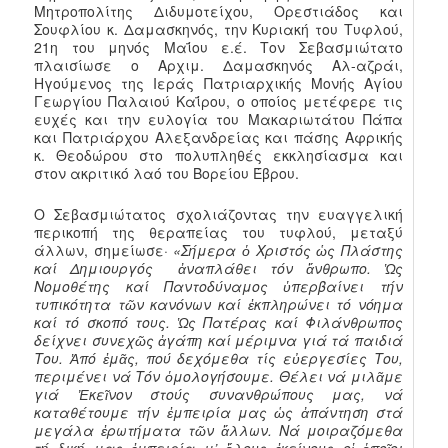
Μητροπολίτης Διδυμοτείχου, Ορεστιάδος και
Σουφλίου κ. Δαμασκηνός, την Κυριακή του Τυφλού,
21η του μηνός Μαΐου ε.έ. Τον Σεβασμιώτατο
πλαισίωσε ο Αρχιμ. Δαμασκηνός Αλ-αζράι,
Ηγούμενος της Ιεράς Πατριαρχικής Μονής Αγίου
Γεωργίου Παλαιού Καΐρου, ο οποίος μετέφερε τις
ευχές και την ευλογία του Μακαριωτάτου Πάπα
και Πατριάρχου Αλεξανδρείας και πάσης Αφρικής
κ. Θεοδώρου στο πολυπληθές εκκλησίασμα και
στον ακριτικό λαό του Βορείου Έβρου.
Ο Σεβασμιώτατος σχολιάζοντας την ευαγγελική
περικοπή της θεραπείας του τυφλού, μεταξύ
άλλων, σημείωσε·
«Σήμερα ὁ Χριστός ὡς Πλάστης
καί Δημιουργός ἀναπλάθει τόν ἄνθρωπο. Ὡς
Νομοθέτης καί Παντοδύναμος ὑπερβαίνει τήν
τυπικότητα τῶν κανόνων καί ἐκπληρώνει τό νόημα
καί τό σκοπό τους. Ὡς Πατέρας καί Φιλάνθρωπος
δείχνει συνεχῶς ἀγάπη καί μέριμνα γιά τά παιδιά
Του. Ἀπό ἐμᾶς, πού δεχόμεθα τίς εὐεργεσίες Του,
περιμένει νά Τόν ὁμολογήσουμε. Θέλει νά μιλᾶμε
γιά Ἐκεῖνον στούς συνανθρώπους μας, νά
καταθέτουμε τήν ἐμπειρία μας ὡς ἀπάντηση στά
μεγάλα ἐρωτήματα τῶν ἄλλων. Νά μοιραζόμεθα