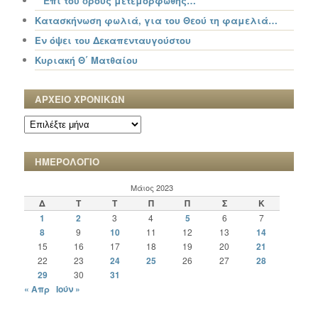
“ Ἐπί τοῦ ὄρους μετεμορφώθης…”
Κατασκήνωση φωλιά, για του Θεού τη φαμελιά…
Εν όψει του Δεκαπενταυγούστου
Κυριακή Θ΄ Ματθαίου
ΑΡΧΕΙΟ ΧΡΟΝΙΚΩΝ
ΑΡΧΕΙΟ
ΧΡΟΝΙΚΩΝ
ΗΜΕΡΟΛΟΓΙΟ
Μάιος 2023
Δ
Τ
Τ
Π
Π
Σ
Κ
1
2
3
4
5
6
7
8
9
10
11
12
13
14
15
16
17
18
19
20
21
22
23
24
25
26
27
28
29
30
31
« Απρ
Ιούν »