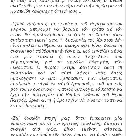
τή δική μας ἐμπειρία μ’ ὅλους ἐκείνους οἱ ὁποῖοι
ἀναζητοῦν μία σταγόνα οὐρανοῦ στήν ἀφόρητη καί
λασπώδη καθημερινότητά τους…
»Προσεγγίζοντες τό πρόσωπο τοῦ θεραπευμένου
τυφλοῦ μποροῦμε νά βροῦμε τόν τρόπο μέ τόν
ὁποῖο θά ὁμολογήσουμε κι ἐμεῖς τό Χριστό στήν
ἀντίχριστη ἐποχή μας. Ἡ ὁμολογία τοῦ Χριστοῦ δέν
εἶναι ἁπλῶς καθῆκον καί ὑποχρέωση. Εἶναι ἀφόρητη
ἀνάγκη καί αὐθόρμητη ἐνέργεια, πού πηγάζει μέσα
ἀπό μία καρδιά ἡ ὁποία ξεχειλίζει ἀπό
εὐγνωμοσύνη γιά τό μεγάλο Εὐεργέτη τῶν
ἀνθρώπων. Ὁ Κύριος ἐκτιμᾶ ἰδιαίτερα αὐτή τή
φιλοτιμία καί γι’ αὐτό λέγει: «πᾶς ὅστις
ὁμολογήσει ἐν ἐμοὶ ἔμπροσθεν τῶν ἀνθρώπων,
ὁμολογήσω κἀγὼ ἐν αὐτῷ ἔμπροσθεν τοῦ πατρός
μου τοῦ ἐν οὐρανοῖς». Ὅποιος ὁμολογεῖ τό Χριστό θά
ἔχει τήν συνηγορία τοῦ Κυρίου ἐνώπιον τοῦ Θεοῦ
Πατρός, ἀρκεῖ αὐτὴ ἡ ὁμολογία νὰ γίνεται ταπεινά
καί μέ διάκριση…
»Στή δυσώδη ἐποχή μας, ὅπου ἐπικρατεῖ μία
πρωτόγνωρη ὁλική πνευματική τύφλωση, ὑπάρχει
ἀνάγκη ἀπό φῶς. Εἶναι ἐπεῖγον σήμερα,
περισσότερο ἀπό κάθε ἄλλη ἐποχή, νά δώσει κάθε