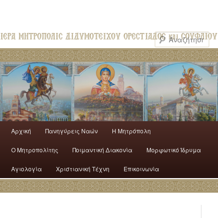
Αρχική
Πανηγύρεις Ναών
H Mητρόπολη
Ο Mητροπολίτης
Ποιμαντική Διακονία
Μορφωτικό Ίδρυμα
Αγιολογία
Χριστιανική Τέχνη
Επικοινωνία