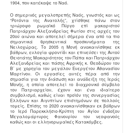
1904, που κατέκαψε το Ναό.
Ο σημερινός μεγαλοπρεπής Ναός, γνωστός και ως
“Ροτόντα της Ανατολής”, χτίσθηκε πάνω στον
τριώροφο ρωμαϊκό Πύργο επί μακαριστού
Πατριάρχου Αλεξανδρείας Φωτίου στις αρχές του
20ού αιώνα και αποτελεί σήμερα ένα από τα πιο
σημαντικά θρησκευτικά προσκυνήματα της
Νειλοχώρας. Το 2005 η Μονή ανακαινίσθηκε εκ
βάθρων, ευλογία φροντίδι και επινεύσει της Αυτού
Θειοτάτης Μακαριότητος του Πάπα και Πατριάρχου
Αλεξανδρείας και πάσης Αφρικής κ. Θεοδώρου του
Β´ με χορηγία του μεγάλου Ευεργέτου Αθανασίου
Μαρτίνου. Οι εργασίες αυτές πέρα από την
σημασία για την διάσωση και ανάδειξη της Ιεράς
Μονής, η οποία αποτελεί το διαχρονικό σύμβολο
του Πατριαρχείου, έχουν και ένα ιδιαίτερο
συμβολισμό, καθώς είναι προϊόν της συνεργασίας
Ελλήνων και Αιγυπτίων επιστημόνων σε πολλούς
τομείς. Επίσης το 2020 ανακαινίσθηκαν εκ βάθρων
το Ιερό Παρεκκλήσιο-Κρύπτη του Αγίου ένδοξου
Μεγαλομάρτυρος Φανουρίου του νεοφανούς
καθώς και οι ελληνορωμαϊκές Κατακόμβες.