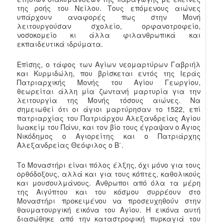
της ροής του Νείλου. Τους επόμενους αιώνες
υπάρχουν αναφορές πως στην Μονή
λειτουργούσαν σχολείο, ορφανοτροφείο,
νοσοκομείο κι άλλα φιλανθρωπικά και
εκπαιδευτικά ιδρύματα.
Επίσης, ο τάφος των Αγίων νεομαρτύρων Γαβριήλ
και Κυρμιδώλη, που βρίσκεται εντός της Ιεράς
Πατριαρχικής Μονής του Αγίου Γεωργίου,
θεωρείται άλλη μία ζωντανή μαρτυρία για την
λειτουργία της Μονής τόσους αιώνες. Να
σημειωθεί ότι οι άγιοι μαρτύρησαν το 1522, επί
πατριαρχίας του Πατριάρχου Αλεξανδρείας Αγίου
Ιωακείμ του Πάνυ, και τον βίο τους έγραψαν ο Άγιος
Νικόδημος ο Αγιορείτης και ο Πατριάρχης
Αλεξανδρείας Θεόφιλος ο Β΄.
Το Μοναστήρι είναι πόλος έλξης, όχι μόνο για τους
ορθόδοξους, αλλά και για τους κόπτες, καθολικούς
και μουσουλμάνους. Άνθρωποι από όλα τα μέρη
της Αιγύπτου και του κόσμου συρρέουν στο
Μοναστήρι προκειμένου να προσευχηθούν στην
θαυματουργική εικόνα του Αγίου. Η εικόνα αυτή
διασώθηκε από την καταστροφική πυρκαγιά του