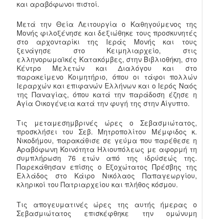
και αραβόφωνοι πιστοί.
Μετά την Θεία Λειτουργία ο Καθηγούμενος της
Μονής φιλοξένησε και δεξιώθηκε τους προσκυνητές
στο αρχονταρίκι της Ιεράς Μονής και τους
ξενάγησε στο Κειμηλιαρχείο, στις
ελληνορωμαϊκές Κατακόμβες, στην Βιβλιοθήκη, στο
Κέντρο Μελετών και Διαλόγου και στο
παρακείμενο Κοιμητήριο, όπου οι τάφοι πολλών
Ιεραρχών και επιφανών Ελλήνων και ο Ιερός Ναός
της Παναγίας, όπου κατά την παράδοση έζησε η
Αγία Οικογένεια κατά την φυγή της στην Αίγυπτο.
Τις μεταμεσημβρινές ώρες ο Σεβασμιώτατος,
προσκλήσει του Σεβ. Μητροπολίτου Μέμφιδος κ.
Νικοδήμου, παρακάθισε σε γεύμα που παρέθεσε η
Αραβόφωνη Κοινότητα Ηλιουπόλεως με αφορμή τη
συμπλήρωση 76 ετών από της ιδρύσεώς της.
Παρεκάθησαν επίσης ο Εξοχώτατος Πρέσβης της
Ελλάδος στο Κάιρο Νικόλαος Παπαγεωργίου,
κληρικοί του Πατριαρχείου και πλήθος κόσμου.
Τις απογευματινές ώρες της αυτής ήμερας ο
Σεβασμιώτατος επισκέφθηκε την ομώνυμη