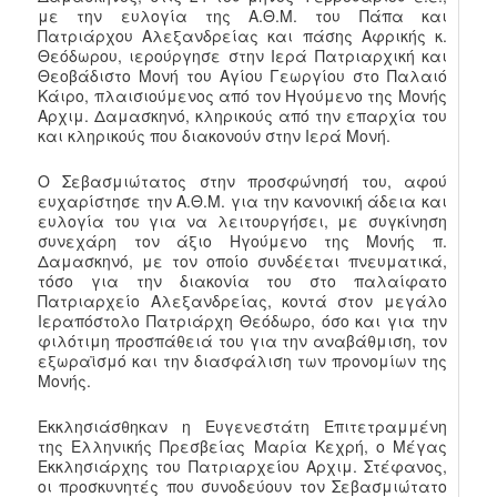
με την ευλογία της Α.Θ.Μ. του Πάπα και
Πατριάρχου Αλεξανδρείας και πάσης Αφρικής κ.
Θεόδωρου, ιερούργησε στην Ιερά Πατριαρχική και
Θεοβάδιστο Μονή του Αγίου Γεωργίου στο Παλαιό
Κάιρο, πλαισιούμενος από τον Ηγούμενο της Μονής
Αρχιμ. Δαμασκηνό, κληρικούς από την επαρχία του
και κληρικούς που διακονούν στην Ιερά Μονή.
Ο Σεβασμιώτατος στην προσφώνησή του, αφού
ευχαρίστησε την Α.Θ.Μ. για την κανονική άδεια και
ευλογία του για να λειτουργήσει, με συγκίνηση
συνεχάρη τον άξιο Ηγούμενο της Μονής π.
Δαμασκηνό, με τον οποίο συνδέεται πνευματικά,
τόσο για την διακονία του στο παλαίφατο
Πατριαρχείο Αλεξανδρείας, κοντά στον μεγάλο
Ιεραπόστολο Πατριάρχη Θεόδωρο, όσο και για την
φιλότιμη προσπάθειά του για την αναβάθμιση, τον
εξωραϊσμό και την διασφάλιση των προνομίων της
Μονής.
Εκκλησιάσθηκαν η Ευγενεστάτη Επιτετραμμένη
της Ελληνικής Πρεσβείας Μαρία Κεχρή, ο Μέγας
Εκκλησιάρχης του Πατριαρχείου Αρχιμ. Στέφανος,
οι προσκυνητές που συνοδεύουν τον Σεβασμιώτατο