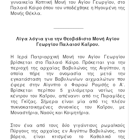
γυναικεία Κοπτική Μονή του Αγίου Γεωργίου, στο
Παλαιό Κάιρο όπου τον υποδέχθηκε η Ηγουμένη της
Μονής Θέκλα.
____________
Λίγα λόγια για την Θεοβάδιστο Μονή Αγίου
Γεωργίου Παλαιού Καΐρου.
Η Ιερά Πατριαρχική Μονή του Αγίου Γεωργίου
βρίσκεται στο Παλαιό Κάιρο. Πρόκειται για την
περιοχή της αρχαίας Βαβυλώνος της Αιγύπτου, η
οποία πήρε την ονομασία της μετά την
εγκατάσταση των Βαβυλωνίων αιχμαλώτων που
έφερε στην Αίγυπτο ο Φαραώ Ραμσής ο Α΄.
Βρίσκεται περίπου 5 χιλιόμετρα νοτίως του
κέντρου του Καΐρου, απέναντι από τις Πυραμίδες
της Γκίζας. Σήμερα είναι μία από τις πλέον
πυκνοκατοικημένες συνοικίες του Καΐρου, με
Μοναστήρια, Ναούς και Κοιμητήρια.
Στον ένα από τους δύο γιγάντιους ρωμαϊκούς
Πύργους της αρχαίας εν Αιγύπτω Βαβυλώνος, τον
βόρειο, είναι κτισμένο το Καθολικό της