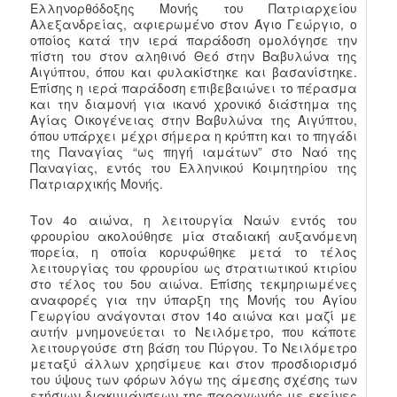
Ελληνορθόδοξης Μονής του Πατριαρχείου
Αλεξανδρείας, αφιερωμένο στον Άγιο Γεώργιο, ο
οποίος κατά την ιερά παράδοση ομολόγησε την
πίστη του στον αληθινό Θεό στην Βαβυλώνα της
Αιγύπτου, όπου και φυλακίστηκε και βασανίστηκε.
Επίσης η ιερά παράδοση επιβεβαιώνει το πέρασμα
και την διαμονή για ικανό χρονικό διάστημα της
Αγίας Οικογένειας στην Βαβυλώνα της Αιγύπτου,
όπου υπάρχει μέχρι σήμερα η κρύπτη και το πηγάδι
της Παναγίας “ως πηγή ιαμάτων” στο Ναό της
Παναγίας, εντός του Ελληνικού Κοιμητηρίου της
Πατριαρχικής Μονής.
Τον 4ο αιώνα, η λειτουργία Ναών εντός του
φρουρίου ακολούθησε μία σταδιακή αυξανόμενη
πορεία, η οποία κορυφώθηκε μετά το τέλος
λειτουργίας του φρουρίου ως στρατιωτικού κτιρίου
στο τέλος του 5ου αιώνα. Επίσης τεκμηριωμένες
αναφορές για την ύπαρξη της Μονής του Αγίου
Γεωργίου ανάγονται στον 14ο αιώνα και μαζί με
αυτήν μνημονεύεται το Νειλόμετρο, που κάποτε
λειτουργούσε στη βάση του Πύργου. Το Νειλόμετρο
μεταξύ άλλων χρησίμευε και στον προσδιορισμό
του ύψους των φόρων λόγω της άμεσης σχέσης των
ετήσιων διακυμάνσεων της παραγωγής με εκείνες