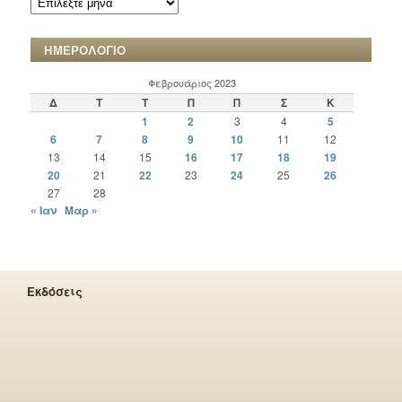
ΧΡΟΝΙΚΩΝ
ΗΜΕΡΟΛΟΓΙΟ
Φεβρουάριος 2023
Δ
Τ
Τ
Π
Π
Σ
Κ
1
2
3
4
5
6
7
8
9
10
11
12
13
14
15
16
17
18
19
20
21
22
23
24
25
26
27
28
« Ιαν
Μαρ »
Εκδόσεις