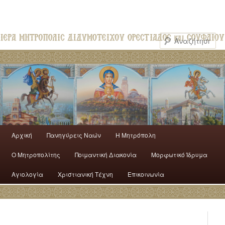
Αρχική
Πανηγύρεις Ναών
H Mητρόπολη
Ο Mητροπολίτης
Ποιμαντική Διακονία
Μορφωτικό Ίδρυμα
Αγιολογία
Χριστιανική Τέχνη
Επικοινωνία