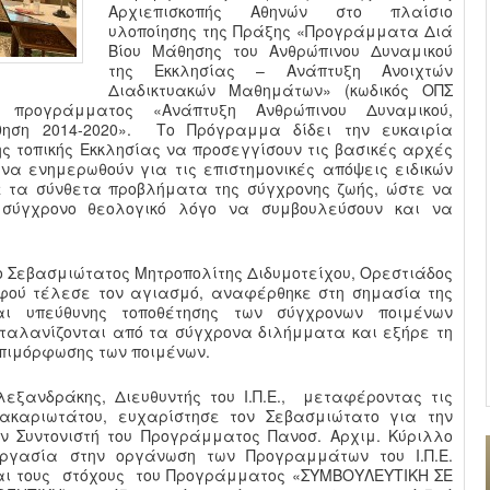
Αρχιεπισκοπής Αθηνών στο πλαίσιο
υλοποίησης της Πράξης «Προγράμματα Διά
Βίου Μάθησης του Ανθρώπινου Δυναμικού
της Εκκλησίας – Ανάπτυξη Ανοιχτών
Διαδικτυακών Μαθημάτων» (κωδικός ΟΠΣ
ύ προγράμματος «Ανάπτυξη Ανθρώπινου Δυναμικού,
θηση 2014-2020». Το Πρόγραμμα δίδει την ευκαιρία
ης τοπικής Εκκλησίας να προσεγγίσουν τις βασικές αρχές
 να ενημερωθούν για τις επιστημονικές απόψεις ειδικών
 τα σύνθετα προβλήματα της σύγχρονης ζωής, ώστε να
 σύγχρονο θεολογικό λόγο να συμβουλεύσουν και να
ο Σεβασμιώτατος Μητροπολίτης Διδυμοτείχου, Ορεστιάδος
αφού τέλεσε τον αγιασμό, αναφέρθηκε στη σημασία της
ι υπεύθυνης τοποθέτησης των σύγχρονων ποιμένων
ταλανίζονται από τα σύγχρονα διλήμματα και εξήρε τη
 επιμόρφωσης των ποιμένων.
εξανδράκης, Διευθυντής του Ι.Π.Ε., μεταφέροντας τις
Μακαριωτάτου, ευχαρίστησε τον Σεβασμιώτατο για την
ν Συντονιστή του Προγράμματος Πανοσ. Αρχιμ. Κύριλλο
εργασία στην οργάνωση των Προγραμμάτων του Ι.Π.Ε.
αι τους στόχους του Προγράμματος «ΣΥΜΒΟΥΛΕΥΤΙΚΗ ΣΕ