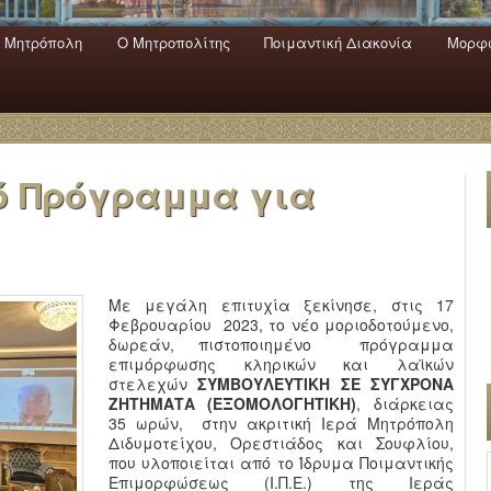
 Mητρόπολη
Ο Mητροπολίτης
Ποιμαντική Διακονία
Μορφω
ενο
εριεχόμενο
α
ό Πρόγραμμα για
Με μεγάλη επιτυχία ξεκίνησε, στις 17
Φεβρουαρίου 2023, το νέο μοριοδοτούμενο,
δωρεάν, πιστοποιημένο πρόγραμμα
επιμόρφωσης κληρικών και λαϊκών
στελεχών
ΣΥΜΒΟΥΛΕΥΤΙΚΗ ΣΕ ΣΥΓΧΡΟΝΑ
ΖΗΤΗΜΑΤΑ (ΕΞΟΜΟΛΟΓΗΤΙΚΗ)
, διάρκειας
35 ωρών, στην ακριτική Ιερά Μητρόπολη
Διδυμοτείχου, Ορεστιάδος και Σουφλίου,
που υλοποιείται από το Ίδρυμα Ποιμαντικής
Επιμορφώσεως (Ι.Π.Ε.) της Ιεράς