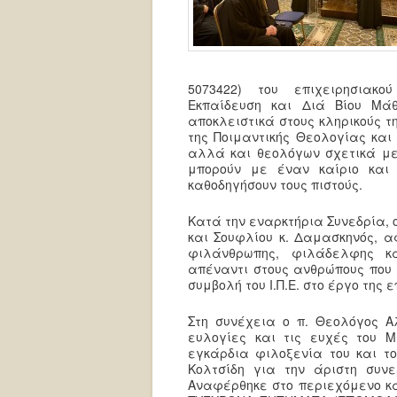
5073422) του επιχειρησιακο
Εκπαίδευση και Διά Βίου Μά
αποκλειστικά στους κληρικούς τ
της Ποιμαντικής Θεολογίας και
αλλά και θεολόγων σχετικά με
μπορούν με έναν καίριο και
καθοδηγήσουν τους πιστούς.
Κατά την εναρκτήρια Συνεδρία, 
και Σουφλίου κ. Δαμασκηνός, 
φιλάνθρωπης, φιλάδελφης κα
απέναντι στους ανθρώπους που 
συμβολή του Ι.Π.Ε. στο έργο της
Στη συνέχεια ο π. Θεολόγος Αλ
ευλογίες και τις ευχές του 
εγκάρδια φιλοξενία του και το
Κολτσίδη για την άριστη συν
Αναφέρθηκε στο περιεχόμενο κ