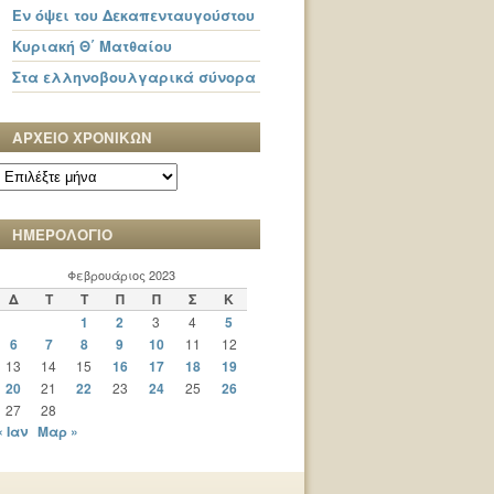
Εν όψει του Δεκαπενταυγούστου
Κυριακή Θ΄ Ματθαίου
Στα ελληνοβουλγαρικά σύνορα
ΑΡΧΕΙΟ ΧΡΟΝΙΚΩΝ
ΑΡΧΕΙΟ
ΧΡΟΝΙΚΩΝ
ΗΜΕΡΟΛΟΓΙΟ
Φεβρουάριος 2023
Δ
Τ
Τ
Π
Π
Σ
Κ
1
2
3
4
5
6
7
8
9
10
11
12
13
14
15
16
17
18
19
20
21
22
23
24
25
26
27
28
« Ιαν
Μαρ »