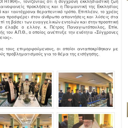
ΤΙΚΗ)», τονίζοντας ότι η σύγχρονη εκκλησιαστική ζωή
αινοφανείς προκλήσεις και η Ποιμαντική της Εκκλησίας
 και ταυτόχρονα θεραπευτικό τρόπο. Επιπλέον, το χρέος
ι να προσφέρει στον άνθρωπο απαντήσεις και λύσεις στα
πί τη βάσει των ευαγγελικών εντολών και στην προοπτική
γο έλαβε ο ελλογ. κ. Πέτρος Παναγιωτόπουλος, Επίκ.
ς του Α.Π.Θ., ο οποίος ανέπτυξε την ενότητα «Σύγχρονες
ειας».
ε τους επιμορφούμενους, οι οποίοι ανταποκρίθηκαν με
ύς προβληματισμούς για το θέμα της εισήγησης.