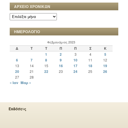
ΑΡΧΕΙΟ ΧΡΟΝΙΚΩΝ
ΑΡΧΕΙΟ
ΧΡΟΝΙΚΩΝ
ΗΜΕΡΟΛΟΓΙΟ
Φεβρουάριος 2023
Δ
Τ
Τ
Π
Π
Σ
Κ
1
2
3
4
5
6
7
8
9
10
11
12
13
14
15
16
17
18
19
20
21
22
23
24
25
26
27
28
« Ιαν
Μαρ »
Εκδόσεις