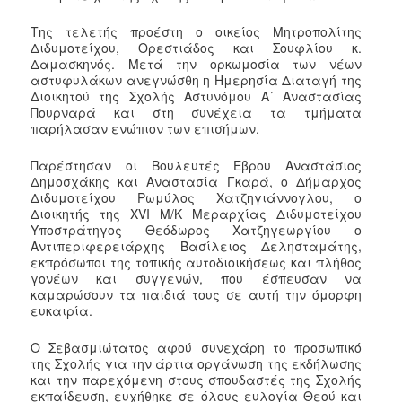
Της τελετής προέστη ο οικείος Μητροπολίτης
Διδυμοτείχου, Ορεστιάδος και Σουφλίου κ.
Δαμασκηνός. Μετά την ορκωμοσία των νέων
αστυφυλάκων ανεγνώσθη η Ημερησία Διαταγή της
Διοικητού της Σχολής Αστυνόμου Α´ Αναστασίας
Πουρναρά και στη συνέχεια τα τμήματα
παρήλασαν ενώπιον των επισήμων.
Παρέστησαν οι Βουλευτές Έβρου Αναστάσιος
Δημοσχάκης και Αναστασία Γκαρά, ο Δήμαρχος
Διδυμοτείχου Ρωμύλος Χατζηγιάννογλου, ο
Διοικητής της XVI Μ/Κ Μεραρχίας Διδυμοτείχου
Υποστράτηγος Θεόδωρος Χατζηγεωργίου ο
Αντιπεριφερειάρχης Βασίλειος Δελησταμάτης,
εκπρόσωποι της τοπικής αυτοδιοικήσεως και πλήθος
γονέων και συγγενών, που έσπευσαν να
καμαρώσουν τα παιδιά τους σε αυτή την όμορφη
ευκαιρία.
Ο Σεβασμιώτατος αφού συνεχάρη το προσωπικό
της Σχολής για την άρτια οργάνωση της εκδήλωσης
και την παρεχόμενη στους σπουδαστές της Σχολής
εκπαίδευση, ευχήθηκε σε όλους ευλογία Θεού και