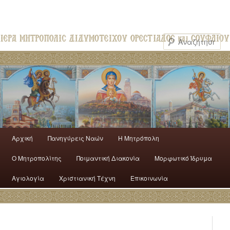
Αρχική
Πανηγύρεις Ναών
H Mητρόπολη
Ο Mητροπολίτης
Ποιμαντική Διακονία
Μορφωτικό Ίδρυμα
Αγιολογία
Χριστιανική Τέχνη
Επικοινωνία