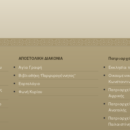
ΑΠΟΣΤΟΛΙΚΗ ΔΙΑΚΟΝΙΑ
Πατριαρχ
υ
Αγία Γραφή
Εκκλησία τ
Βιβλιοθήκη “Πορφυρογέννητος”
Οικουμενικ
Κωνσταντι
Εορτολόγιο
ς
Πατριαρχε
Φωνή Κυρίου
Αφρικής
ο
Πατριαρχεί
Ανατολής
Πατριαρχεί
Παλαιστίν