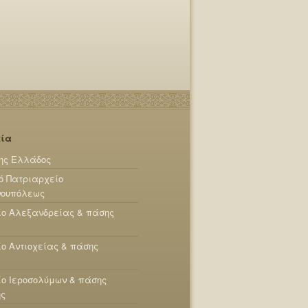
εία
ης Ελλάδος
ό Πατριαρχείο
νουπόλεως
ίο Αλεξανδρείας & πάσης
ο Αντιοχείας & πάσης
ο Ιεροσολύμων & πάσης
ης