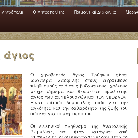
 Mητρόπολη
Ο Mητροπολίτης
Ποιμαντική Διακονία
Μορφω
ενο
εριεχόμενο
α
 άγιος
Ο χηνοβοσκός Άγιος Τρύφων είναι
ιδιαίτερα λαοφιλής στους αγροτικούς
πληθυσμούς από τους βυζαντινούς χρόνους
μέχρι σήμερα και θεωρείται προστάτης
άγιος των αμπελουργών και των γεωργών.
Είναι ωστόσο δημοφιλής τόσο για την
αγνότητα και την καθαρότητα της ζωής του
όσο και για το μαρτύριό του.
Οι ελληνικοί πληθυσμοί της Ανατολικής
Ρωμυλίας, που ήταν κατάφυτη από
αμπελώνες, όταν εγκαταστάθηκαν μετά το