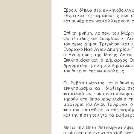
Έβρου, δίπλα στα ελληνοβουλγαρ
έθιμα και τις παραδόσεις τους
και συνέχισαν να καλλιεργούν α
Επί τη μνήμη, λοιπόν, του Μάρτ
Ορεστιάδος και Σουφλίου κ. Δα
του τέως Δήμου Τριγώνου, και λ
Ενοριακό Ναό Αγίου Δημητρίου. 
ο Ηγούμενος της Μονής Αγίας 
Εκκλησιάσθηκαν ο Δήμαρχος Ορ
Αργυριάδης, μέλη του Δημοτικού
του Λυκείου της κωμοπόλεως.
Ο Σεβασμιώτατος απευθυνόμ
εκκλησίασμα και ιδιαίτερα στ
παραδόσεων, που είναι συνυφασμ
τηρούν στο θησαυροφυλάκιο τη
μαρτύριο του Αγίου Τρύφωνα, ο
που του προτάθηκε, αυτός παρέμ
και την πίστη του για τα εφήμερ
Μετά την Θεία Λειτουργία εψά
οποίο στη συνέχεια αγιάσθηκαν