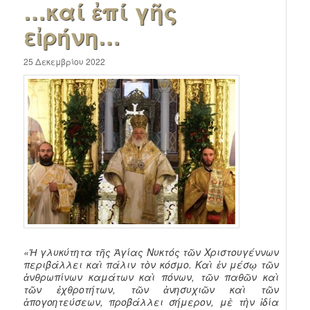
…καί ἐπί γῆς
εἰρήνη…
25 Δεκεμβρίου 2022
«Ἡ γλυκύτητα τῆς Ἁγίας Νυκτός τῶν Χριστουγέννων
περιβάλλει καὶ πάλιν τὸν κόσμο. Καὶ ἐν μέσῳ τῶν
ἀνθρωπίνων καμάτων καὶ πόνων, τῶν παθῶν καὶ
τῶν ἐχθροτήτων, τῶν ἀνησυχιῶν καὶ τῶν
ἀπογοητεύσεων, προβάλλει σήμερον, μὲ τὴν ἰδία