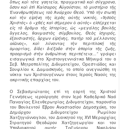
ὅπως καὶ τότε γοητεία, πραγματικὸ καὶ σύγχρονο,
ὅσον καὶ ἐπὶ Καίσαρος Αὐγούστου, τὸ μυστήριο τῆς
Ἐνανθρωπήσεως τοῦ Ἀνάρχου Θεοῦ.
Ὑπὸ τὴν σιωπὴ
καὶ τὴν εἰρήνη τῆς ἱερᾶς αὐτῆς νυκτός, «Ἰησοῦς
Χριστός» ὁ «χθές καὶ σήμερον ὁ αὐτός» εἰσέρχεται
εἰς τὸ δρᾶμα τῆς ἱστορίας, ὡς «μεγάλης βουλῆς
ἄγγελος, θαυμαστὸς σύμβουλος, Θεὸς ἰσχυρός,
ἐξουσιαστής, ἄρχων εἰρήνης, πατὴρ τοῦ μέλλοντος
αἰῶνος», καὶ λύνοντας τὴν περιπλοκή τῆς
ἁμαρτίας, δίδει διέξοδο στὴν ἀπορία τῆς ζωῆς,
προορισμὸ στὴν ἀνθρώπινη περιπέτεια…”
γράφει
εισαγωγικά στο Χριστουγεννιάτικο Μήνυμά του ο
Σεβ. Μητροπολίτης Διδυμοτείχου, Ορεστιάδος και
Σουφλίου κ. Δαμασκηνός, το οποίο ανεγνώσθη τη
νύκτα των Χριστουγέννων στους Ιερούς Ναούς της
ακριτικής επαρχίας του.
Ο Σεβασμιώτατος επί τη εορτή της Χριστού
Γεννήσεως ιερούργησε στον Ιερό Καθεδρικό Ναό
Παναγίας Ελευθερωτρίας Διδυμοτείχου, παρουσία
του Βουλευτού Έβρου Αναστασίου Δημοσχάκη, του
Δημάρχου Διδυμοτείχου Ρωμύλου
Χατζηγιάννογλου, του Διοικητού της XVI Μεραρχίας
Στρατηγού Θεοδώρου Χατζηγεωργίου και του
Υποδιοικητού αυτής Ταξιάρχου Νικολάου