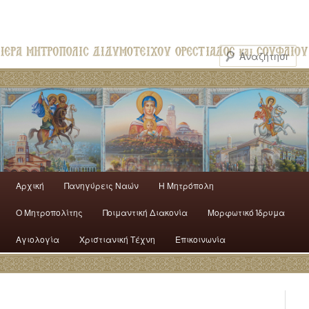
Αρχική
Πανηγύρεις Ναών
H Mητρόπολη
Ο Mητροπολίτης
Ποιμαντική Διακονία
Μορφωτικό Ίδρυμα
Αγιολογία
Χριστιανική Τέχνη
Επικοινωνία