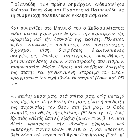
Γιοβανούδη, των πρώην Δημάρχων Διδυμοτείχου
Χρήστου Τοκαμάνη και Παρασκευά Πατσουρίδη με
τη συμμετοχή πολυπληθούς εκκλησιάσματος.
Και συνεχίζει στο Μήνυμά του ο Σεβασμιώτατος:
«Μιὰ ματιὰ γύρω μας δείχνει τὴν κυριαρχία τῆς
ἁμαρτίας καὶ τὴν ἀπουσία τῆς εἰρήνης. Πόλεμοι,
πεῖνα, κοι­νωνικὲς ἀνισότητες καὶ ἀναταραχές,
διχασμοί, μίση, διαιρέσεις, διαλελυμένες
οἰκογένειες, ἀδικίες, ταραγμένες συνειδήσεις,
μεταναστεύσεις λαῶν, καταστροφὲς πολιτι­σμῶν,
τρομοκρατία, ἀθεΐα, ὕβρεις καὶ ἀσέβεια, διωγμὸς
τῆς πίστης καὶ γενικευμένη ἀπόρριψη τοῦ Θεοῦ·
πραγματικὰ “συνοχὴ ἐθνῶν ἐν ἀπορίᾳ” (Λουκ. κα΄ 25)
…»
»Ἡ εἰρήνη μέσα μας, στὰ σπίτια μας, στὶς μεταξύ
μας σχέ­σεις, στὴν Ἐκκλησία μας, εἶναι ἡ ἀπόδειξη
τῆς παρουσίας τοῦ Θεοῦ στὴ ζωή μας. Ὁ Θεὸς
ὀνομάζεται «Θεὸς τῆς εἰρήνης» (Β΄ Κορ. ιγ΄ 11), ὁ δὲ
Χριστὸς «Αὐτός ἐστιν ἡ εἰρήνη ἡμῶν» (Ἐφ. β΄ 14), καὶ
Αὐτὸς προσφέρει τὴν «ἄνωθεν εἰρήνην», ποὺ
«ὑπερέχει πάντα νοῦν» (Φιλιπ. δ΄ 7) καὶ ἀποτελεῖ
θεῖο δῶρο καὶ καρπὸ τοῦ Ἁγίου Πνεύματος (Γαλ. ε΄