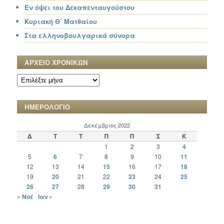
Εν όψει του Δεκαπενταυγούστου
Κυριακή Θ΄ Ματθαίου
Στα ελληνοβουλγαρικά σύνορα
ΑΡΧΕΙΟ ΧΡΟΝΙΚΩΝ
ΑΡΧΕΙΟ
ΧΡΟΝΙΚΩΝ
ΗΜΕΡΟΛΟΓΙΟ
Δεκέμβριος 2022
Δ
Τ
Τ
Π
Π
Σ
Κ
1
2
3
4
5
6
7
8
9
10
11
12
13
14
15
16
17
18
19
20
21
22
23
24
25
26
27
28
29
30
31
« Νοέ
Ιαν »