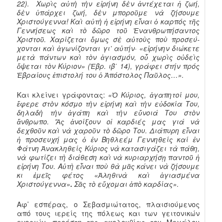
22). Χωρὶς αὐτὴ τὴν εἰρήνη δὲν ἀντέχεται ἡ ζωή,
δὲν ὑπάρχει ζωή, δὲν μποροῦμε νὰ ζήσουμε
Χριστούγεννα! Καὶ αὐτὴ ἡ εἰρήνη εἶναι ὁ καρπός τῆς
Γεννήσεως καὶ τὸ δῶρο τοῦ Ἐνανθρω­πήσαντος
Χριστοῦ. Χαρίζεται ὅμως σὲ αὐτοὺς ποὺ προσεύ­
χονται καὶ ἀγωνίζονται γι’ αὐτήν· «εἰρήνην διώκετε
μετὰ πάντων καὶ τὸν ἁγιασμόν, οὗ χωρὶς οὐδεὶς
ὄψεται τὸν Κύριον» (Ἑβρ. ιβ΄ 14), γράφει στήν πρός
Ἑβραίους ἐπιστολή του ὁ Ἀπόστολος Παῦλος…».
Και κλείνει γράφοντας:
«Ὁ Κύριος, ἀγαπητοί μου,
ἔφερε στὸν κόσμο τὴν εἰρήνη καὶ τὴν εὐδοκία Του,
δηλαδὴ τὴν ἀγάπη καὶ τὴν εὔνοιά Του στὸν
ἄνθρωπο. Ἄς ἀνοίξουν οἱ καρδιές μας γιά νὰ
δεχθοῦν καὶ νὰ χαροῦν τὸ δῶρο Του. Διάπυρη εἶναι
ἡ προσευχή μας ὁ ἐν Βηθλεέμ Γεννηθείς καί ἐν
Φάτνη Ἀνακληθείς Κύριος νὰ κατασιγάζει τὰ πάθη,
νὰ φωτίζει τὴ διάθεση καὶ νὰ κυριαρχήσῃ παντοῦ ἡ
εἰρήνη Του. Αὐτὴ εἶναι ποὺ θὰ μᾶς κάνει νὰ ζήσουμε
κι ἐμεῖς φέτος «Ἀληθινὰ καὶ ἁγιασμένα
Χριστούγεννα»
.
Σᾶς τὸ εὔχομαι ἀπὸ καρδίας».
Αφ’ εσπέρας, ο Σεβασμιώτατος, πλαισιούμενος
από τους ιερείς της πόλεως και των γειτονικών