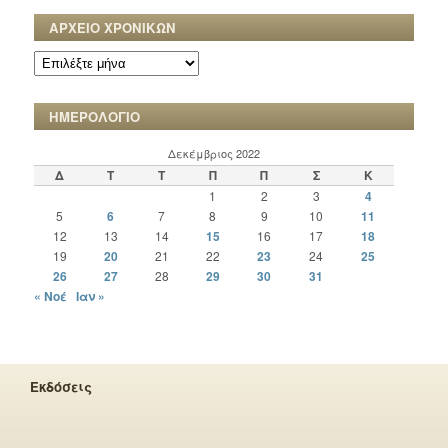
ΑΡΧΕΙΟ ΧΡΟΝΙΚΩΝ
ΑΡΧΕΙΟ
ΧΡΟΝΙΚΩΝ
ΗΜΕΡΟΛΟΓΙΟ
Δεκέμβριος 2022
Δ
Τ
Τ
Π
Π
Σ
Κ
1
2
3
4
5
6
7
8
9
10
11
12
13
14
15
16
17
18
19
20
21
22
23
24
25
26
27
28
29
30
31
« Νοέ
Ιαν »
Εκδόσεις