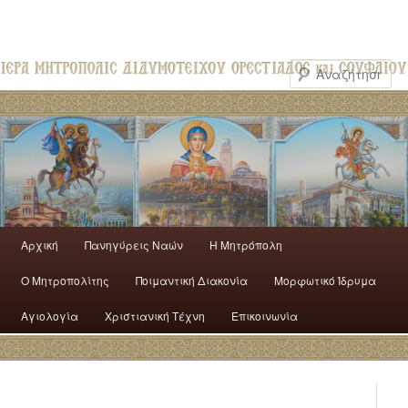
Αρχική
Πανηγύρεις Ναών
H Mητρόπολη
Ο Mητροπολίτης
Ποιμαντική Διακονία
Μορφωτικό Ίδρυμα
Αγιολογία
Χριστιανική Τέχνη
Επικοινωνία