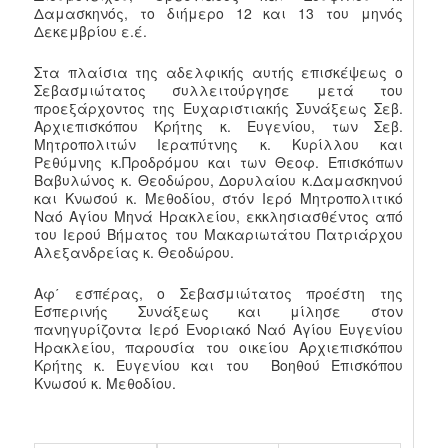
Δαμασκηνός, το διήμερο 12 και 13 του μηνός
Δεκεμβρίου ε.έ.
Στα πλαίσια της αδελφικής αυτής επισκέψεως ο
Σεβασμιώτατος συλλειτούργησε μετά του
προεξάρχοντος της Ευχαριστιακής Συνάξεως Σεβ.
Αρχιεπισκόπου Κρήτης κ. Ευγενίου, των Σεβ.
Μητροπολιτών Ιεραπύτνης κ. Κυρίλλου και
Ρεθύμνης κ.Προδρόμου και των Θεοφ. Επισκόπων
Βαβυλώνος κ. Θεοδώρου, Δορυλαίου κ.Δαμασκηνού
και Κνωσού κ. Μεθοδίου, στόν Ιερό Μητροπολιτικό
Ναό Αγίου Μηνά Ηρακλείου, εκκλησιασθέντος από
του Ιερού Βήματος του Μακαριωτάτου Πατριάρχου
Αλεξανδρείας κ. Θεοδώρου.
Αφ΄ εσπέρας, ο Σεβασμιώτατος προέστη της
Εσπερινής Συνάξεως και μίλησε στον
πανηγυρίζοντα Ιερό Ενοριακό Ναό Αγίου Ευγενίου
Ηρακλείου, παρουσία του οικείου Αρχιεπισκόπου
Κρήτης κ. Ευγενίου και του Βοηθού Επισκόπου
Κνωσού κ. Μεθοδίου.