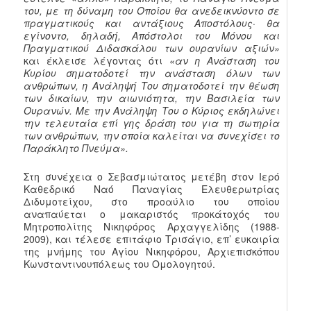
του, με τη δύναμη του Οποίου θα ανεδεικνύοντο σε
πραγματικούς και αντάξιους Αποστόλους· θα
εγίνοντο, δηλαδή, Απόστολοι του Μόνου και
Πραγματικού Διδασκάλου των ουρανίων αξιών»
και έκλεισε λέγοντας ότι
«αν η Ανάσταση του
Κυρίου σηματοδοτεί την ανάσταση όλων των
ανθρώπων, η Ανάληψή Του σηματοδοτεί την θέωση
των δικαίων, την αιωνιότητα, την Βασιλεία των
Ουρανών. Με την Ανάληψη Του ο Κύριος εκδηλώνει
την τελευταία επί γης δράση του για τη σωτηρία
των ανθρώπων, την οποία καλείται να συνεχίσει το
Παράκλητο Πνεύμα».
Στη συνέχεια ο Σεβασμιώτατος μετέβη στον Ιερό
Καθεδρικό Ναό Παναγίας Ελευθερωτρίας
Διδυμοτείχου, στο προαύλιο του οποίου
αναπαύεται ο μακαριστός προκάτοχός του
Μητροπολίτης Νικηφόρος Αρχαγγελίδης (1988-
2009), και τέλεσε επιτάφιο Τρισάγιο, επ’ ευκαιρία
της μνήμης του Αγίου Νικηφόρου, Αρχιεπισκόπου
Κωνσταντινουπόλεως του Ομολογητού.