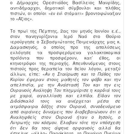
ο Δήμαρχος Ορεστιάδος Βασίλειος Μαυρίδης,
αντιδήμαρχοι, δημοτικοί σύμβουλοι και πλήθος
πιστών, οι οποίοι «ἐν ἑνί στόματι» βροντοφώναξαν
το «Άξιος».
Το πρωί της Πέμπτης, 2ας του μηνός Ιουνίου ε.έ.,
στον πανηγυρίζοντα Ιερό Ναό στο Θούριο
ιερούργησε ο Σεβασμιώτατος Ποιμενάρχης μας κ.
Δαμασκηνός, ο οποίος προ της απολύσεως
ευλόγησε τα προσφερόμενα γαλακτοκομικά
προϊόντα που προσφέρουν, κατ’ έθος, οι
κτηνοτρόφοι της περιοχής. Απευθυνόμενος στους
πιστούς προς θεραπεία του θείου λόγου, μεταξύ
άλλων, είπε:
«Αν η Σταύρωση και το Πάθος του
Κυρίου έφεραν στους μαθητές τον φόβο και την
απελπισία, με την Ανάστασή Του και την εις
Ουρανούς Ανάληψη Του πλημμύρισε η καρδιά τους
με χαρά, αγαλλίαση και ελπίδα. Είδαν τον
Διδάσκαλό τους να ανέρχεται μέσα σε
ατμόσφαιρα δόξης στον Ουρανό, συνοδευόμενο
από ουράνιες δυνάμεις που διαβεβαιώνουν ότι ο
Αναληφθείς στον Ουρανό ήταν ο Ιησούς, ο
Λυτρωτής του κόσμου. Έλαβαν τότε την υπόσχεση
ότι δεν θα τους άφηνε ορφανούς αλλά θα
έστελνε «άλλο» Παράκλητο, το Πανάγιο Πνεύμα