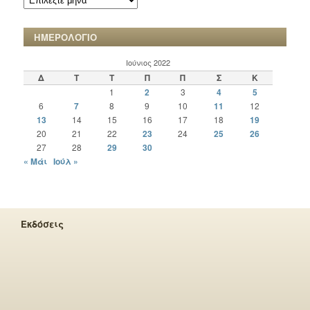
ΧΡΟΝΙΚΩΝ
ΗΜΕΡΟΛΟΓΙΟ
Ιούνιος 2022
Δ
Τ
Τ
Π
Π
Σ
Κ
1
2
3
4
5
6
7
8
9
10
11
12
13
14
15
16
17
18
19
20
21
22
23
24
25
26
27
28
29
30
« Μάι
Ιούλ »
Εκδόσεις