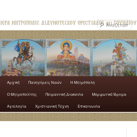
Αρχική
Πανηγύρεις Ναών
H Mητρόπολη
Ο Mητροπολίτης
Ποιμαντική Διακονία
Μορφωτικό Ίδρυμα
Αγιολογία
Χριστιανική Τέχνη
Επικοινωνία