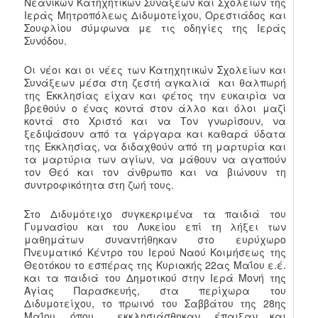
Νεανικών Κατηχητικών Συνάξεων και Σχολείων της
Ιεράς Μητροπόλεως Διδυμοτείχου, Ορεστιάδος και
Σουφλίου σύμφωνα με τις οδηγίες της Ιεράς
Συνόδου.
Οι νέοι και οι νέες των Κατηχητικών Σχολείων και
Συνάξεων μέσα στη ζεστή αγκαλιά και θαλπωρή
της Εκκλησίας είχαν και φέτος την ευκαιρία να
βρεθούν ο ένας κοντά στον άλλο και όλοι μαζί
κοντά στο Χριστό και να Τον γνωρίσουν, να
ξεδιψάσουν από τα γάργαρα και καθαρά ύδατα
της Εκκλησίας, να διδαχθούν από τη μαρτυρία και
τα μαρτύρια των αγίων, να μάθουν να αγαπούν
τον Θεό και τον άνθρωπο και να βιώνουν τη
συντροφικότητα στη ζωή τους.
Στο Διδυμότειχο συγκεκριμένα τα παιδιά του
Γυμνασίου και του Λυκείου επί τη λήξει των
μαθημάτων συναντήθηκαν στο ευρύχωρο
Πνευματικό Κέντρο του Ιερού Ναού Κοιμήσεως της
Θεοτόκου το εσπέρας της Κυριακής 22ας Μαΐου ε.έ.
και τα παιδιά του Δημοτικού στην Ιερά Μονή της
Αγίας Παρασκευής, στα περίχωρα του
Διδυμοτείχου, το πρωινό του Σαββάτου της 28ης
Μαΐου, όπου εκκλησιάσθηκαν, έπαιξαν και