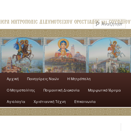
Αρχική
Πανηγύρεις Ναών
H Mητρόπολη
Ο Mητροπολίτης
Ποιμαντική Διακονία
Μορφωτικό Ίδρυμα
Αγιολογία
Χριστιανική Τέχνη
Επικοινωνία