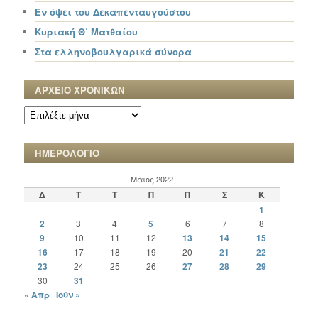
Εν όψει του Δεκαπενταυγούστου
Κυριακή Θ΄ Ματθαίου
Στα ελληνοβουλγαρικά σύνορα
ΑΡΧΕΙΟ ΧΡΟΝΙΚΩΝ
ΑΡΧΕΙΟ
ΧΡΟΝΙΚΩΝ
ΗΜΕΡΟΛΟΓΙΟ
Μάιος 2022
Δ
Τ
Τ
Π
Π
Σ
Κ
1
2
3
4
5
6
7
8
9
10
11
12
13
14
15
16
17
18
19
20
21
22
23
24
25
26
27
28
29
30
31
« Απρ
Ιούν »