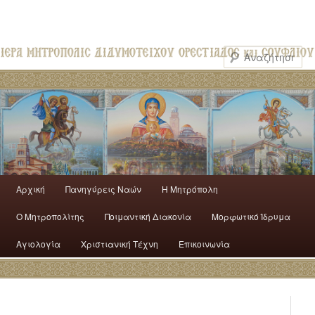
Αρχική
Πανηγύρεις Ναών
H Mητρόπολη
Ο Mητροπολίτης
Ποιμαντική Διακονία
Μορφωτικό Ίδρυμα
Αγιολογία
Χριστιανική Τέχνη
Επικοινωνία