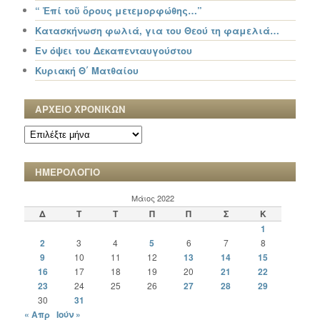
“ Ἐπί τοῦ ὄρους μετεμορφώθης…”
Κατασκήνωση φωλιά, για του Θεού τη φαμελιά…
Εν όψει του Δεκαπενταυγούστου
Κυριακή Θ΄ Ματθαίου
ΑΡΧΕΙΟ ΧΡΟΝΙΚΩΝ
ΑΡΧΕΙΟ
ΧΡΟΝΙΚΩΝ
ΗΜΕΡΟΛΟΓΙΟ
Μάιος 2022
Δ
Τ
Τ
Π
Π
Σ
Κ
1
2
3
4
5
6
7
8
9
10
11
12
13
14
15
16
17
18
19
20
21
22
23
24
25
26
27
28
29
30
31
« Απρ
Ιούν »