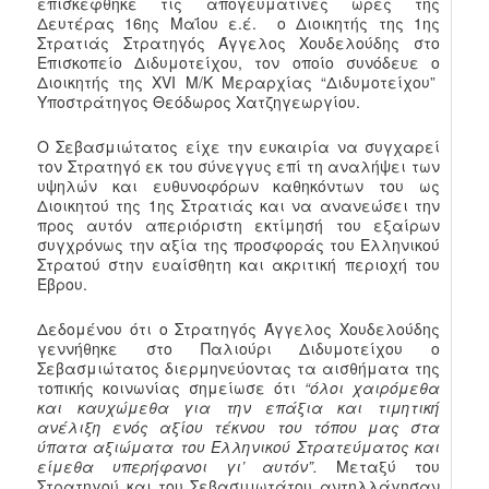
επισκέφθηκε τις απογευματινές ώρες της
Δευτέρας 16ης Μαΐου ε.έ. ο Διοικητής της 1ης
Στρατιάς Στρατηγός Άγγελος Χουδελούδης στο
Επισκοπείο Διδυμοτείχου, τον οποίο συνόδευε ο
Διοικητής της XVI Μ/Κ Μεραρχίας “Διδυμοτείχου”
Υποστράτηγος Θεόδωρος Χατζηγεωργίου.
Ο Σεβασμιώτατος είχε την ευκαιρία να συγχαρεί
τον Στρατηγό εκ του σύνεγγυς επί τη αναλήψει των
υψηλών και ευθυνοφόρων καθηκόντων του ως
Διοικητού της 1ης Στρατιάς και να ανανεώσει την
προς αυτόν απεριόριστη εκτίμησή του εξαίρων
συγχρόνως την αξία της προσφοράς του Ελληνικού
Στρατού στην ευαίσθητη και ακριτική περιοχή του
Έβρου.
Δεδομένου ότι ο Στρατηγός Άγγελος Χουδελούδης
γεννήθηκε στο Παλιούρι Διδυμοτείχου ο
Σεβασμιώτατος διερμηνεύοντας τα αισθήματα της
τοπικής κοινωνίας σημείωσε ότι
“όλοι χαιρόμεθα
και καυχώμεθα για την επάξια και τιμητική
ανέλιξη ενός αξίου τέκνου του τόπου μας στα
ύπατα αξιώματα του Ελληνικού Στρατεύματος και
είμεθα υπερήφανοι γι’ αυτόν”.
Μεταξύ του
Στρατηγού και του Σεβασμιωτάτου αντηλλάγησαν