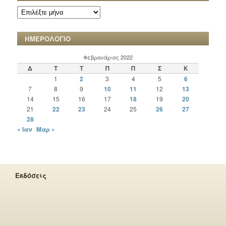
ΑΡΧΕΙΟ
ΧΡΟΝΙΚΩΝ
ΗΜΕΡΟΛΟΓΙΟ
Φεβρουάριος 2022
Δ
Τ
Τ
Π
Π
Σ
Κ
1
2
3
4
5
6
7
8
9
10
11
12
13
14
15
16
17
18
19
20
21
22
23
24
25
26
27
28
« Ιαν
Μαρ »
Εκδόσεις