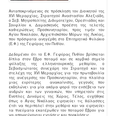
Ανταποκρινόμενος σε πρόσκληση του Διοικητού της
XVI Μεραρχίας, Στρατηγού Αναστασίου Αλεξιάδη,
ο Σεβ. Μητροπολίτης Διδυμοτείχου, Ορεστιάδος και
Σουφλίου κ. Δαμασκηνός προέστη της τελετής
καθιερώσεως Προσκυνηταρίου, προς τιμήν του
Αγίου Νικολάου, Αρχιεπισκόπου Μύρων της Λυκίας,
που πρόσφατα ανηγέρθη στο Επιτηρητικό Φυλάκιο
(Ε.Φ.) της Γεφύρας του Πυθίου.
Δεδομένου ότι το Ε.Φ. Γεφύρας Πυθίου βρίσκεται
δίπλα στον Έβρο ποταμό και σε κομβικό σημείο
φύλαξης της ελληνοτουρκικής μεθορίου, ο
Σεβασμιώτατος συνεχάρη τον Στρατηγό και τα
στελέχη της XVI Μεραρχίας για την πρωτοβουλία
της ανέγερσης του Προσκυνηταρίου, στα πλαίσια
μιας ευρύτερης ανακαίνισης, γεγονός που
εκδηλώνει για μία ακόμα φορά την ευσέβεια των
ανδρών και των γυναικών, που υπηρετούν στις
Ένοπλες Δυνάμεις της Χώρας. Τέλος, ευχήθηκε
όπως ο Άγιος Νικόλαος ειρηνεύει τις θάλασσες
έτσι να περιπολεί στην μεθόριο και να ειρηνεύει
τα πνεύματα εκατέρωθεν του ποταμού Έβρου για
να αποφεύγονται εντάσεις και προκλήσεις.