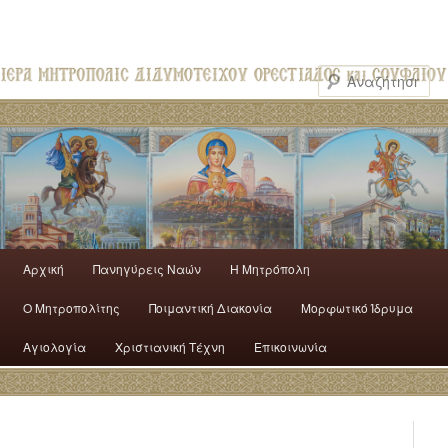
Αρχική
Πανηγύρεις Ναών
H Mητρόπολη
Ο Mητροπολίτης
Ποιμαντική Διακονία
Μορφωτικό Ίδρυμα
Αγιολογία
Χριστιανική Τέχνη
Επικοινωνία