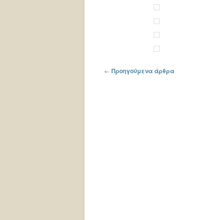
Πλοήγηση στα άρθρα
←
Προηγούμενα άρθρα