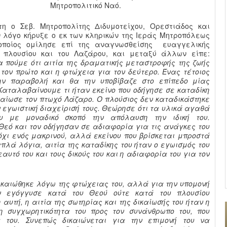
Μητροπολιτικό Ναό.
η ο Σεβ. Μητροπολίτης Διδυμοτείχου, Ορεστιάδος και
ν λόγο κήρυξε ο εκ των κληρικών της Ιεράς Μητροπόλεως
 οποίος ομίλησε επί της αναγνωσθείσης ευαγγελικής
υ πλουσίου και του Λαζάρου, και μεταξύ άλλων είπε:
 πούμε ότι αιτία της δραματικής μεταστροφής της ζωής
 τον πρώτο και η φτώχεια για τον δεύτερο. Ένας τέτοιος
ην παραβολή και θα την υποβίβαζε στο επίπεδο μίας
αταλαβαίνουμε τι ήταν εκείνο που οδήγησε σε καταδίκη
δικαίωσε τον πτωχό Λάζαρο. Ο πλούσιος δεν καταδικάστηκε
ν εγωιστική διαχείρισή τους. Θεώρησε ότι τα υλικά αγαθά
υ με μοναδικό σκοπό την απόλαυση την ιδική του.
Θεό και τον οδήγησαν σε αδιαφορία για τις ανάγκες του
όχι ενός μακρινού, αλλά εκείνου που βρίσκεται μπροστά
πλά λόγια, αιτία της καταδίκης του ήταν ο εγωισμός του
εαυτό του και τους δικούς του και η αδιαφορία του για τον
ικαιώθηκε λόγω της φτώχειας του, αλλά για την υπομονή
ν εγόγγυσε κατά του Θεού ούτε κατά του πλουσίου
αυτή, η αιτία της σωτηρίας και της δικαίωσής του ήταν η
η συγχωρητικότητα του προς τον συνάνθρωπο του, που
 του. Συνεπώς δικαιώνεται για την επιμονή του να