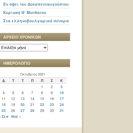
Εν όψει του Δεκαπενταυγούστου
Κυριακή Θ΄ Ματθαίου
Στα ελληνοβουλγαρικά σύνορα
ΑΡΧΕΙΟ ΧΡΟΝΙΚΩΝ
ΑΡΧΕΙΟ
ΧΡΟΝΙΚΩΝ
ΗΜΕΡΟΛΟΓΙΟ
Οκτώβριος 2021
Δ
Τ
Τ
Π
Π
Σ
Κ
1
2
3
4
5
6
7
8
9
10
11
12
13
14
15
16
17
18
19
20
21
22
23
24
25
26
27
28
29
30
31
« Σεπ
Νοέ »