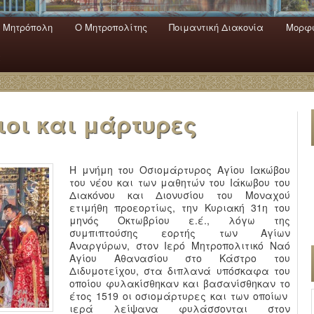
 Mητρόπολη
Ο Mητροπολίτης
Ποιμαντική Διακονία
Μορφω
ενο
εριεχόμενο
α
ιοι και μάρτυρες
Η μνήμη του Οσιομάρτυρος Αγίου Ιακώβου
του νέου και των μαθητών του Ιάκωβου του
Διακόνου και Διονυσίου του Μοναχού
ετιμήθη προεορτίως, την Κυριακή 31η του
μηνός Οκτωβρίου ε.έ., λόγω της
συμπιπτούσης εορτής των Αγίων
Αναργύρων, στον Ιερό Μητροπολιτικό Ναό
Αγίου Αθανασίου στο Κάστρο του
Διδυμοτείχου, στα διπλανά υπόσκαφα του
οποίου φυλακίσθηκαν και βασανίσθηκαν το
έτος 1519 οι οσιομάρτυρες και των οποίων
ιερά λείψανα φυλάσσονται στον