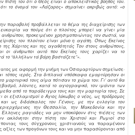
ν πίστη του ότι ο Θεός είναι ο αποκλειστικός βοηθός του.
ότι το όνομά του «Λάζαρος» σημαίνει ακριβώς αυτό: «ο
την παραβολή προβάλλεται το θέμα της διαχείρισης των
ευκαιρία να πούμε ότι ο πλούτος μπορεί να γίνει μία
υ ανθρώπου, προκειμένου χρησιμοποιώντας τον σωστά, να
χείρισης του πλούτου είναι μόνο η αγάπη. Όπως Εκείνος
 της Χάριτος και της αγαθότητάς Του στους ανθρώπους,
αι οι άνθρωποι αυτό που Εκείνος τους χαρίζει να το
τά το “ἀλλήλων τά βάρη βαστάζετε”».
τατος με αφορμή την μνήμη των Οσιομαρτύρων σημείωσε·
αι τόπος ιερός. Στα διπλανά υπόσκαφα εμαρτύρησαν οι
το μαρτυρικό τους αίμα πότισαν το χώμα του. Γι’ αυτό θα
βασμό, λύοντες, κατά το αγιογραφικό, τον ιμάντα των
εθα από το παράδειγμα τους και την μαρτυρία τους. Σε
ι οι εξισλαμισμοί ο Άγιος Ιάκωβος ο νέος, ως πρόδρομος
 και ως διδάσκαλος του Γένους, με την ευλογία του
εριερχόμενος την Θεσσαλία, την Μακεδονία και την
 Έλληνες ραγιάδες να μην υποκύψουν στις πιέσεις των
 ακλόνητοι στην πίστη του Χριστού και Ρωμιοί στο
έποντας τους σύγχρονους χριστιανούς να παραμένουν
τις αξίες των προγόνων τους και να μην παρασύρονται από