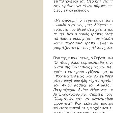
εμπιστεύεται τον Θεό και για τη
Δεν πρέπει να είναι σύμπτωση 
Θεός είναι βοηθός».
»Με αφορμή το γεγονός ότι με 
υλικών αγαθών, μας δίδεται η 
ευλογία του Θεού στα χέρια το
σωθεί. Και ο ορθός τρόπος δια
αδιάκοπα προσφέρει τον πλούτο
κατά παρόμοιο τρόπο θέλει κ
μοιράζονται με τους άλλους, κα
Προ της απολύσεως, ο Σεβασμιώ
“Ο τόπος όπου ευρισκόμεθα είν
άγιοι της Εκκλησίας μας και με 
πρέπει να προσεγγίζουμε με σε
υποδημάτων μας και να εμπνεόμ
μία εποχή που ήδη είχαν αρχίσε
του Αγίου Κοσμά του Αιτωλού
Πατριάρχου Αγίου Νήφωνος, π
Αιτωλοακαρνανία, στήριξε τους
Οθωμανών και να παραμείνουν
φρόνημα”
. Και έκλεισε προτρ
πάντοτε πιστοί στις αρχές και 
τα σχήματα του κόσμου τούτου.