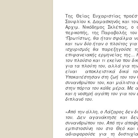
Της Θείας Ευχαριστίας προέστ
Σουφλίου κ. Δαμασκηνός και το
Αρχιμ. Νικόδημος Σκλέπας, ο
περικοπής, της Παραβολής το
“Πρωτίστως, θα ήταν σφάλμα να
και των δύο ήταν ο πλούτος για
ισχυρισμός θα παρεξηγούσε τ
επιφανειακής ερμηνείας της… Κ
τον πλούσιο και τι εκείνο που 
για τα πλούτη του, αλλά για τη
είναι αποκλειστικά δικά το
Υποκατέστησαν στη ζωή του τον 
συνανθρώπου του, και μάλιστα 
στην πόρτα του κάθε μέρα. Με α
και η νοσηρή αγάπη του για τον 
διπλανό του.
»Από την άλλη, ο Λάζαρος δεν δ
του. Δεν αγανάκτησε και δε
συνανθρώπου του. Από την άποψη 
εμπιστοσύνη του στο Θεό και 
αδιαφορούσε για τη δυστυχία