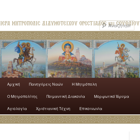
Αρχική
Πανηγύρεις Ναών
H Mητρόπολη
Ο Mητροπολίτης
Ποιμαντική Διακονία
Μορφωτικό Ίδρυμα
Αγιολογία
Χριστιανική Τέχνη
Επικοινωνία