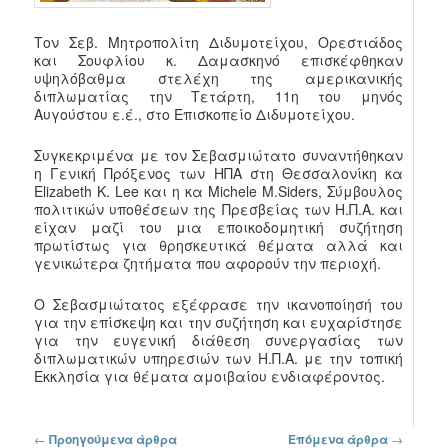
Τον Σεβ. Μητροπολίτη Διδυμοτείχου, Ορεστιάδος
και Σουφλίου κ. Δαμασκηνό επισκέφθηκαν
υψηλόβαθμα στελέχη της αμερικανικής
διπλωματίας την Τετάρτη, 11η του μηνός
Αυγούστου ε.έ., στο Επισκοπείο Διδυμοτείχου.
Συγκεκριμένα με τον Σεβασμιώτατο συναντήθηκαν
η Γενική Πρόξενος των ΗΠΑ στη Θεσσαλονίκη κα
Elizabeth K. Lee και η κα Michele M.Siders, Σύμβουλος
πολιτικών υποθέσεων της Πρεσβείας των Η.Π.Α. και
είχαν μαζί του μια εποικοδομητική συζήτηση
πρωτίστως για θρησκευτικά θέματα αλλά και
γενικώτερα ζητήματα που αφορούν την περιοχή.
Ο Σεβασμιώτατος εξέφρασε την ικανοποίησή του
για την επίσκεψη και την συζήτηση και ευχαρίστησε
για την ευγενική διάθεση συνεργασίας των
διπλωματικών υπηρεσιών των Η.Π.Α. με την τοπική
Εκκλησία για θέματα αμοιβαίου ενδιαφέροντος.
Πλοήγηση στα άρθρα
←
Προηγούμενα άρθρα
Επόμενα άρθρα
→