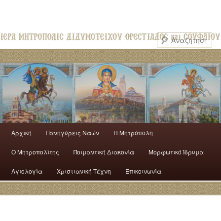
Αρχική
Πανηγύρεις Ναών
H Mητρόπολη
Ο Mητροπολίτης
Ποιμαντική Διακονία
Μορφωτικό Ίδρυμα
Αγιολογία
Χριστιανική Τέχνη
Επικοινωνία