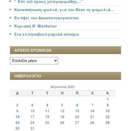
“ Ἐπί τοῦ ὄρους μετεμορφώθης…”
Κατασκήνωση φωλιά, για του Θεού τη φαμελιά…
Εν όψει του Δεκαπενταυγούστου
Κυριακή Θ΄ Ματθαίου
Στα ελληνοβουλγαρικά σύνορα
ΑΡΧΕΙΟ ΧΡΟΝΙΚΩΝ
ΑΡΧΕΙΟ
ΧΡΟΝΙΚΩΝ
ΗΜΕΡΟΛΟΓΙΟ
Αύγουστος 2021
Δ
Τ
Τ
Π
Π
Σ
Κ
1
2
3
4
5
6
7
8
9
10
11
12
13
14
15
16
17
18
19
20
21
22
23
24
25
26
27
28
29
30
31