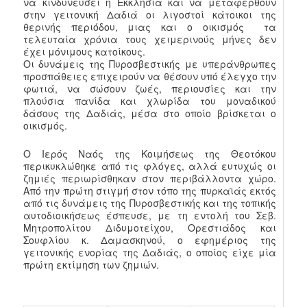
να κινδυνεύσει η Εκκλησία και να μεταφερθούν
στην γειτονική Δαδιά οι λιγοστοί κάτοικοι της
θερινής περιόδου, μιας και ο οικισμός τα
τελευταία χρόνια τους χειμερινούς μήνες δεν
έχει μόνιμους κατοίκους.
Οι δυνάμεις της Πυροσβεστικής με υπεράνθρωπες
προσπάθειες επιχειρούν να θέσουν υπό έλεγχο την
φωτιά, να σώσουν ζωές, περιουσίες και την
πλούσια πανίδα και χλωρίδα του μοναδικού
δάσους της Δαδιάς, μέσα στο οποίο βρίσκεται ο
οικισμός.
Ο Ιερός Ναός της Κοιμήσεως της Θεοτόκου
περικυκλώθηκε από τις φλόγες, αλλά ευτυχώς οι
ζημιές περιωρίσθηκαν στον περιβάλλοντα χώρο.
Από την πρώτη στιγμή στον τόπο της πυρκαϊάς εκτός
από τις δυνάμεις της Πυροσβεστικής και της τοπικής
αυτοδιοικήσεως έσπευσε, με τη εντολή του Σεβ.
Μητροπολίτου Διδυμοτείχου, Ορεστιάδος και
Σουφλίου κ. Δαμασκηνού, ο εφημέριος της
γειτονικής ενορίας της Δαδιάς, ο οποίος είχε μία
πρώτη εκτίμηση των ζημιών.