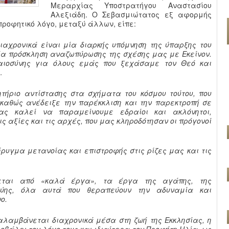
Μεραρχίας Υποστρατήγου Αναστασίου
Αλεξιάδη. Ο Σεβασμιώτατος εξ αφορμής
ροφητικό λόγο, μεταξύ άλλων, είπε:
ιαχρονικά είναι μία διαρκής υπόμνηση της ύπαρξης του
ία πρόσκληση αναζωπύρωσης της σχέσης μας με Εκείνον.
καιοσύνης για όλους εμάς που ξεχάσαμε τον Θεό και
…
τήριο αντίστασης στα σχήματα του κόσμου τούτου, που
 καθώς ανέδειξε την παρέκκλιση και την παρεκτροπή σε
Μας καλεί να παραμείνουμε εδραίοι και ακλόνητοι,
ς αξίες και τις αρχές, που μας κληροδότησαν οι πρόγονοί
ήρυγμα μετανοίας και επιστροφής στις ρίζες μας και τις
ύεται από «καλά έργα», τα έργα της αγάπης, της
γύης, όλα αυτά που θεραπεύουν την αδυναμία και
νο.
αλαμβάνεται διαχρονικά μέσα στη ζωή της Εκκλησίας, η
οβάλει τον λόγο τους και ιδιαίτερα τον Προφήτη Ηλία, ως