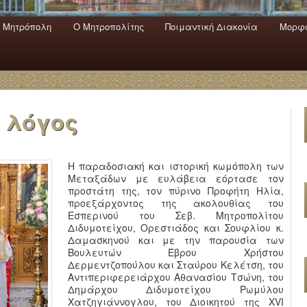
 Mητρόπολη
Ο Mητροπολίτης
Ποιμαντική Διακονία
Μορφω
ενο
εριεχόμενο
α
 λόγος
Η παραδοσιακή και ιστορική κωμόπολη των
Μεταξάδων με ευλάβεια εόρτασε τον
προστάτη της, τον πύρινο Προφήτη Ηλία,
προεξάρχοντος της ακολουθίας του
Εσπερινού του Σεβ. Μητροπολίτου
Διδυμοτείχου, Ορεστιάδος και Σουφλίου κ.
Δαμασκηνού και με την παρουσία των
Βουλευτών Έβρου Χρήστου
Δερμεντζοπούλου και Σταύρου Κελέτση, του
Αντιπεριφερειάρχου Αθανασίου Τσώνη, του
Δημάρχου Διδυμοτείχου Ρωμύλου
Χατζηγιάννογλου, του Διοικητού της XVI