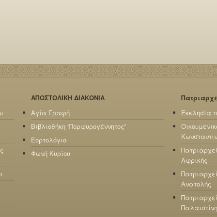
ΑΠΟΣΤΟΛΙΚΗ ΔΙΑΚΟΝΙΑ
Πατριαρχ
υ
Αγία Γραφή
Εκκλησία τ
Βιβλιοθήκη “Πορφυρογέννητος”
Οικουμενικ
Κωνσταντι
Εορτολόγιο
ς
Πατριαρχε
Φωνή Κυρίου
Αφρικής
ο
Πατριαρχεί
Ανατολής
Πατριαρχεί
Παλαιστίν