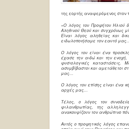
της εορτής αναφερόμενος στον π
«Ο λόγος του Προφήτου Ηλιού δ
Αληθινού Θεού και συγχρόνως μ
Είναι λόγος αληθείας και δι
ειδωλοποιήσαμε τον εαυτό μας
Ο λόγος του είναι ένα προσκλη
έχασε την αιδώ και την ενοχή,
φυσιολογικές καταστάσεις. 
ασυμβίβαστοι και αμετάθετοι στι
μας…
Ο λόγος του επίσης είναι ένα κ
αρχές μας…
Τέλος, ο λόγος του συνοδε
φιλανθρωπίας, της αλληλεγ
ανακουφίζουν τον ανθρώπινο πό
Αυτός ο προφητικός λόγος επαν
οποία τιμά τους Προφήτες και πρ