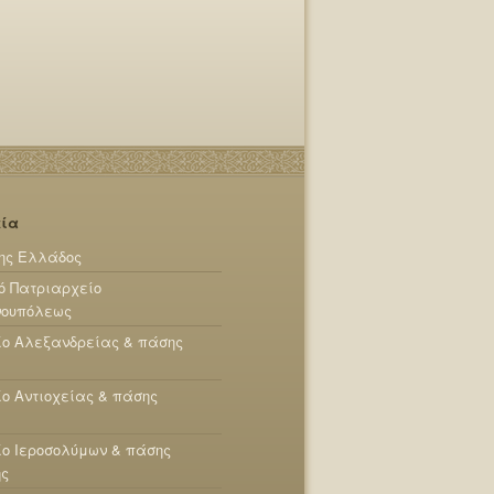
εία
ης Ελλάδος
ό Πατριαρχείο
νουπόλεως
ίο Αλεξανδρείας & πάσης
ο Αντιοχείας & πάσης
ο Ιεροσολύμων & πάσης
ης